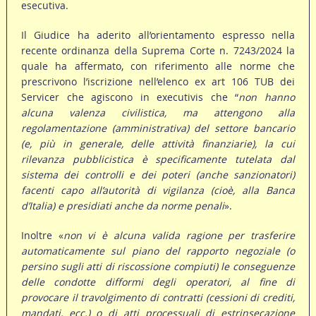
esecutiva.
Il Giudice ha aderito all’orientamento espresso nella
recente ordinanza della Suprema Corte n. 7243/2024 la
quale ha affermato, con riferimento alle norme che
prescrivono l’iscrizione nell’elenco ex art 106 TUB dei
Servicer che agiscono in executivis che “
non hanno
alcuna valenza civilistica, ma attengono alla
regolamentazione (amministrativa) del settore bancario
(e, più in generale, delle attività finanziarie), la cui
rilevanza pubblicistica è specificamente tutelata dal
sistema dei controlli e dei poteri (anche sanzionatori)
facenti capo all’autorità di vigilanza (cioè, alla Banca
d’Italia) e presidiati anche da norme penali
».
Inoltre «
non vi è alcuna valida ragione per trasferire
automaticamente sul piano del rapporto negoziale (o
persino sugli atti di riscossione compiuti) le conseguenze
delle condotte difformi degli operatori, al fine di
provocare il travolgimento di contratti (cessioni di crediti,
mandati, ecc.) o di atti processuali di estrinsecazione