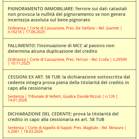
PIGNORAMENTO IMMOBILIARE: l’errore sui dati catastali
non provoca la nullità del pignoramento se non genera
incertezza assoluta sul bene pignorato
Ordinanza | Corte di Cassazione, Pres. De Stefano – Rel. Gianniti |
n.16216 | 17.06.2025
FALLIMENTO: l’insinuazione di MCC al passivo non
determina alcuna duplicazione del credito
Ordinanza | Corte di Cassazione, Pres. Terrusi – Rel. Crolla | n.29599
| 10.11.2025
CESSIONI EX ART. 58 TUB: la dichiarazione sottoscritta dal
cedente integra prova piena della titolarità del credito in
capo alla cessionaria
Sentenza | Tribunale di Velletri, Giudice Davide Rizzuti | n.126 |
14.01.2026
DICHIARAZIONE DEL CEDENTE: prova la titolarità del
credito in capo alla cessionaria ex art. 58 TUB
Sentenza | Corte di Appello di Napoli, Pres. Magliulo – Rel. Minauro |
n.2061 | 18.03.2026