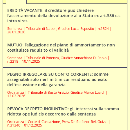
EREDITÀ VACANTE: il creditore può chiedere
l’accertamento della devoluzione allo Stato ex art.586 c.c.
intra vires
Sentenza | Tribunale di Napoli, Giudice Lucia Esposito | n.1324 |
28.01.2026
MUTUO: l’allegazione del piano di ammortamento non
costituisce requisito di validità
Sentenza | Tribunale di Potenza, Giudice Annachiara Di Paolo |
n.2218 | 10.11.2025
PEGNO IRREGOLARE SU CONTO CORRENTE: somme
assegnabili solo nei limiti in cui residuano ad esito
dell’escussione della garanzia
Ordinanza | Tribunale di Busto Arsizio, Giudice Marco Lualdi |
12.02.2026
REVOCA DECRETO INGIUNTIVO: gli interessi sulla somma
ridotta ope iudicis decorrono dalla sentenza
Ordinanza | Corte di Cassazione, Pres. De Stefano -Rel. Guizzi |
n.31340 | 01.12.2025