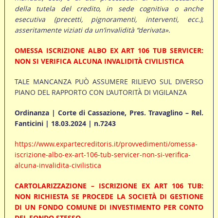
della tutela del credito, in sede cognitiva o anche
esecutiva (precetti, pignoramenti, interventi, ecc.),
asseritamente viziati da un’invalidità “derivata».
OMESSA ISCRIZIONE ALBO EX ART 106 TUB SERVICER:
NON SI VERIFICA ALCUNA INVALIDITÀ CIVILISTICA
TALE MANCANZA PUÒ ASSUMERE RILIEVO SUL DIVERSO
PIANO DEL RAPPORTO CON L’AUTORITÀ DI VIGILANZA
Ordinanza | Corte di Cassazione, Pres. Travaglino – Rel.
Fanticini | 18.03.2024 | n.7243
https://www.expartecreditoris.it/provvedimenti/omessa-
iscrizione-albo-ex-art-106-tub-servicer-non-si-verifica-
alcuna-invalidita-civilistica
CARTOLARIZZAZIONE – ISCRIZIONE EX ART 106 TUB:
NON RICHIESTA SE PROCEDE LA SOCIETÀ DI GESTIONE
DI UN FONDO COMUNE DI INVESTIMENTO PER CONTO
DEL FONDO STESSO