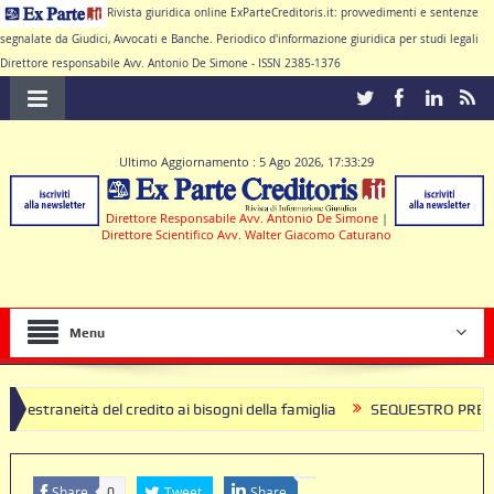
Rivista giuridica online ExParteCreditoris.it: provvedimenti e sentenze
segnalate da Giudici, Avvocati e Banche. Periodico d'informazione giuridica per studi legali
Direttore responsabile Avv. Antonio De Simone - ISSN 2385-1376
Ultimo Aggiornamento : 5 Ago 2026, 17:33:29
Direttore Responsabile Avv. Antonio De Simone
|
Direttore Scientifico Avv. Walter Giacomo Caturano
Menu
 del credito ai bisogni della famiglia
SEQUESTRO PREVENTIVO ED ESEC
ntratto di conto corrente
Share
Tweet
Share
0