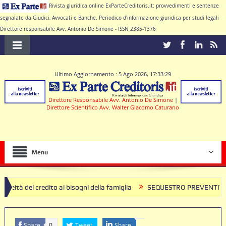
Rivista giuridica online ExParteCreditoris.it: provvedimenti e sentenze
segnalate da Giudici, Avvocati e Banche. Periodico d'informazione giuridica per studi legali
Direttore responsabile Avv. Antonio De Simone - ISSN 2385-1376
Ultimo Aggiornamento : 5 Ago 2026, 17:33:29
Direttore Responsabile Avv. Antonio De Simone
|
Direttore Scientifico Avv. Walter Giacomo Caturano
Menu
dito ai bisogni della famiglia
SEQUESTRO PREVENTIVO ED ESECUZIONE 
Share
Tweet
Share
0