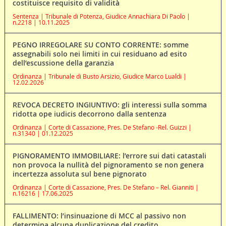
costituisce requisito di validità
Sentenza | Tribunale di Potenza, Giudice Annachiara Di Paolo |
n.2218 | 10.11.2025
PEGNO IRREGOLARE SU CONTO CORRENTE: somme
assegnabili solo nei limiti in cui residuano ad esito
dell’escussione della garanzia
Ordinanza | Tribunale di Busto Arsizio, Giudice Marco Lualdi |
12.02.2026
REVOCA DECRETO INGIUNTIVO: gli interessi sulla somma
ridotta ope iudicis decorrono dalla sentenza
Ordinanza | Corte di Cassazione, Pres. De Stefano -Rel. Guizzi |
n.31340 | 01.12.2025
PIGNORAMENTO IMMOBILIARE: l’errore sui dati catastali
non provoca la nullità del pignoramento se non genera
incertezza assoluta sul bene pignorato
Ordinanza | Corte di Cassazione, Pres. De Stefano – Rel. Gianniti |
n.16216 | 17.06.2025
FALLIMENTO: l’insinuazione di MCC al passivo non
determina alcuna duplicazione del credito