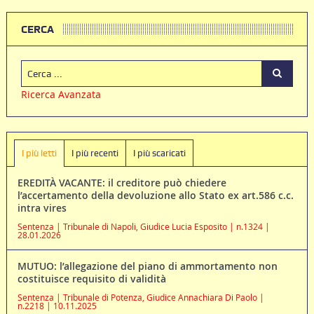
CERCA
Ricerca Avanzata
I più letti
I più recenti
I più scaricati
EREDITÀ VACANTE: il creditore può chiedere
l’accertamento della devoluzione allo Stato ex art.586 c.c.
intra vires
Sentenza | Tribunale di Napoli, Giudice Lucia Esposito | n.1324 |
28.01.2026
MUTUO: l’allegazione del piano di ammortamento non
costituisce requisito di validità
Sentenza | Tribunale di Potenza, Giudice Annachiara Di Paolo |
n.2218 | 10.11.2025