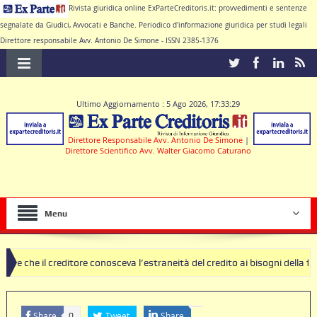
Rivista giuridica online ExParteCreditoris.it: provvedimenti e sentenze
segnalate da Giudici, Avvocati e Banche. Periodico d'informazione giuridica per studi legali
Direttore responsabile Avv. Antonio De Simone - ISSN 2385-1376
Ultimo Aggiornamento : 5 Ago 2026, 17:33:29
Direttore Responsabile Avv. Antonio De Simone
|
Direttore Scientifico Avv. Walter Giacomo Caturano
Menu
ditore conosceva l’estraneità del credito ai bisogni della famiglia
S
Share
Tweet
Share
0