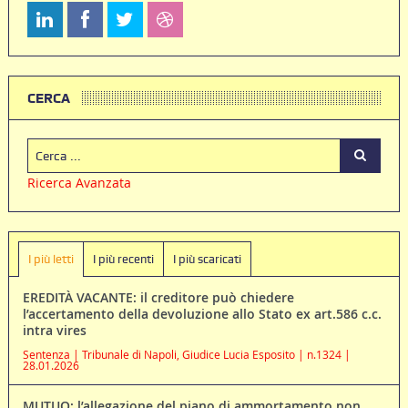
CERCA
Ricerca Avanzata
I più letti
I più recenti
I più scaricati
EREDITÀ VACANTE: il creditore può chiedere
l’accertamento della devoluzione allo Stato ex art.586 c.c.
intra vires
Sentenza | Tribunale di Napoli, Giudice Lucia Esposito | n.1324 |
28.01.2026
MUTUO: l’allegazione del piano di ammortamento non