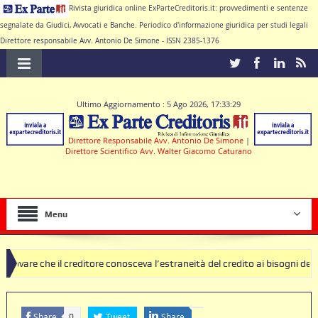
Rivista giuridica online ExParteCreditoris.it: provvedimenti e sentenze
segnalate da Giudici, Avvocati e Banche. Periodico d'informazione giuridica per studi legali
Direttore responsabile Avv. Antonio De Simone - ISSN 2385-1376
Ultimo Aggiornamento : 5 Ago 2026, 17:33:29
Direttore Responsabile Avv. Antonio De Simone
|
Direttore Scientifico Avv. Walter Giacomo Caturano
Menu
 creditore conosceva l’estraneità del credito ai bisogni della famiglia
lausole nulle deve produrre il contratto di conto corrente
Share
Tweet
Share
0