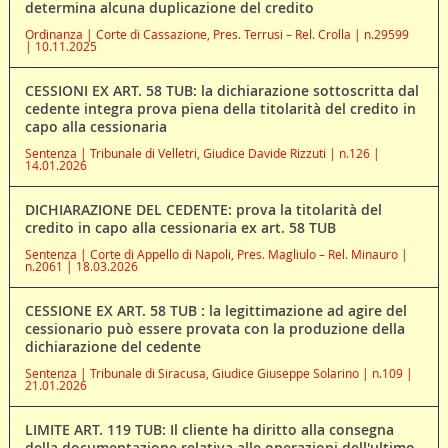
determina alcuna duplicazione del credito
Ordinanza | Corte di Cassazione, Pres. Terrusi – Rel. Crolla | n.29599
| 10.11.2025
CESSIONI EX ART. 58 TUB: la dichiarazione sottoscritta dal
cedente integra prova piena della titolarità del credito in
capo alla cessionaria
Sentenza | Tribunale di Velletri, Giudice Davide Rizzuti | n.126 |
14.01.2026
DICHIARAZIONE DEL CEDENTE: prova la titolarità del
credito in capo alla cessionaria ex art. 58 TUB
Sentenza | Corte di Appello di Napoli, Pres. Magliulo – Rel. Minauro |
n.2061 | 18.03.2026
CESSIONE EX ART. 58 TUB : la legittimazione ad agire del
cessionario può essere provata con la produzione della
dichiarazione del cedente
Sentenza | Tribunale di Siracusa, Giudice Giuseppe Solarino | n.109 |
21.01.2026
LIMITE ART. 119 TUB: Il cliente ha diritto alla consegna
della documentazione relativa alle operazioni dell'ultimo