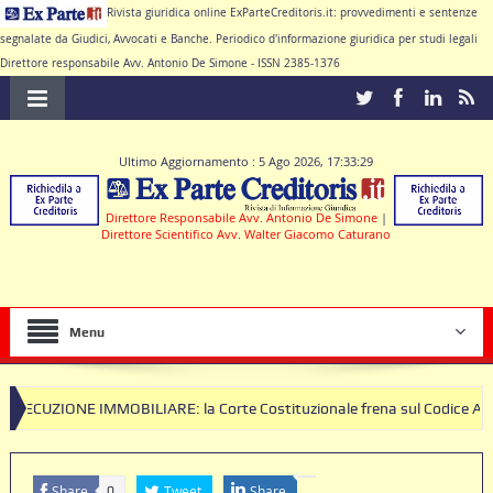
Rivista giuridica online ExParteCreditoris.it: provvedimenti e sentenze
segnalate da Giudici, Avvocati e Banche. Periodico d'informazione giuridica per studi legali
Direttore responsabile Avv. Antonio De Simone - ISSN 2385-1376
Ultimo Aggiornamento : 5 Ago 2026, 17:33:29
Direttore Responsabile Avv. Antonio De Simone
|
Direttore Scientifico Avv. Walter Giacomo Caturano
Menu
BILIARE: la Corte Costituzionale frena sul Codice Antimafia nelle es
Share
Tweet
Share
0