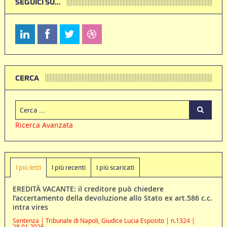
SEGUICI SU…
CERCA
Ricerca Avanzata
I più letti
I più recenti
I più scaricati
EREDITÀ VACANTE: il creditore può chiedere
l’accertamento della devoluzione allo Stato ex art.586 c.c.
intra vires
Sentenza | Tribunale di Napoli, Giudice Lucia Esposito | n.1324 |
28.01.2026