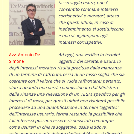
tasso soglia usura, non è
consentito sommare interessi
corrispettivi e moratori, atteso
che questi ultimi, in caso di
inadempimento, si sostituiscono
e non si aggiungono agli
interessi corrispettivi.
Avv. Antonio De
Ad oggi, una verifica in termini
Simone
oggettivi del carattere usurario
degli interessi moratori risulta preclusa dalla mancanza
di un termine di raffronto, ossia di un tasso soglia che sia
coerente con il valore che si vuole raffrontare; pertanto,
sino a quando non verrà commissionata dal Ministero
delle Finanze una rilevazione di un TEGM specifico per gli
interessi di mora, per questi ultimi non risulterà possibile
procedere ad una quantificazione in termini “oggettivi”
dell’interesse usurario, ferma restando la possibilità che
tali interessi possano essere riconosciuti comunque
come usurari in chiave soggettiva, ossia laddove,
richiamando quanto dettato dall’art. 644 c.p., si dimostri