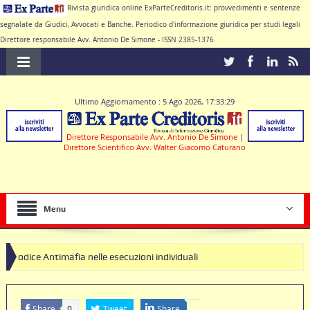
Rivista giuridica online ExParteCreditoris.it: provvedimenti e sentenze
segnalate da Giudici, Avvocati e Banche. Periodico d'informazione giuridica per studi legali
Direttore responsabile Avv. Antonio De Simone - ISSN 2385-1376
Ultimo Aggiornamento : 5 Ago 2026, 17:33:29
Direttore Responsabile Avv. Antonio De Simone
|
Direttore Scientifico Avv. Walter Giacomo Caturano
Menu
imafia nelle esecuzioni individuali
Share
Tweet
Share
0