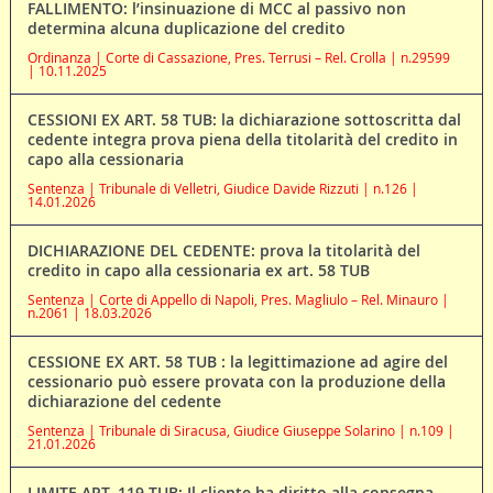
FALLIMENTO: l’insinuazione di MCC al passivo non
determina alcuna duplicazione del credito
Ordinanza | Corte di Cassazione, Pres. Terrusi – Rel. Crolla | n.29599
| 10.11.2025
CESSIONI EX ART. 58 TUB: la dichiarazione sottoscritta dal
cedente integra prova piena della titolarità del credito in
capo alla cessionaria
Sentenza | Tribunale di Velletri, Giudice Davide Rizzuti | n.126 |
14.01.2026
DICHIARAZIONE DEL CEDENTE: prova la titolarità del
credito in capo alla cessionaria ex art. 58 TUB
Sentenza | Corte di Appello di Napoli, Pres. Magliulo – Rel. Minauro |
n.2061 | 18.03.2026
CESSIONE EX ART. 58 TUB : la legittimazione ad agire del
cessionario può essere provata con la produzione della
dichiarazione del cedente
Sentenza | Tribunale di Siracusa, Giudice Giuseppe Solarino | n.109 |
21.01.2026
LIMITE ART. 119 TUB: Il cliente ha diritto alla consegna