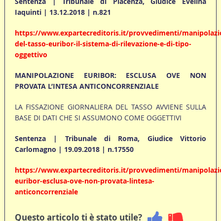
Sentenza | Tribunale di Piacenza, Giudice Evelina
Iaquinti | 13.12.2018 | n.821
https://www.expartecreditoris.it/provvedimenti/manipolazi
del-tasso-euribor-il-sistema-di-rilevazione-e-di-tipo-
oggettivo
MANIPOLAZIONE EURIBOR: ESCLUSA OVE NON
PROVATA L’INTESA ANTICONCORRENZIALE
LA FISSAZIONE GIORNALIERA DEL TASSO AVVIENE SULLA
BASE DI DATI CHE SI ASSUMONO COME OGGETTIVI
Sentenza | Tribunale di Roma, Giudice Vittorio
Carlomagno | 19.09.2018 | n.17550
https://www.expartecreditoris.it/provvedimenti/manipolazi
euribor-esclusa-ove-non-provata-lintesa-
anticoncorrenziale
Questo articolo ti è stato utile?