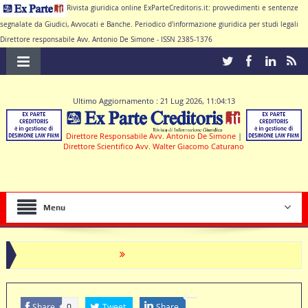
Rivista giuridica online ExParteCreditoris.it: provvedimenti e sentenze
segnalate da Giudici, Avvocati e Banche. Periodico d'informazione giuridica per studi legali
Direttore responsabile Avv. Antonio De Simone - ISSN 2385-1376
Ultimo Aggiornamento : 21 Lug 2026, 11:04:13
Direttore Responsabile Avv. Antonio De Simone
|
Direttore Scientifico Avv. Walter Giacomo Caturano
Menu
INDEBITO BANCARIO: il cliente che agisce per la restit
Share
Tweet
Share
0