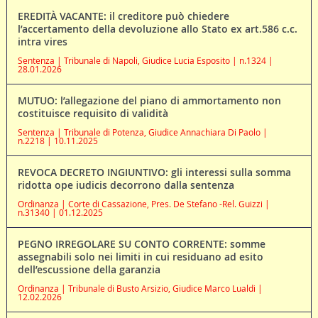
EREDITÀ VACANTE: il creditore può chiedere
l’accertamento della devoluzione allo Stato ex art.586 c.c.
intra vires
Sentenza | Tribunale di Napoli, Giudice Lucia Esposito | n.1324 |
28.01.2026
MUTUO: l’allegazione del piano di ammortamento non
costituisce requisito di validità
Sentenza | Tribunale di Potenza, Giudice Annachiara Di Paolo |
n.2218 | 10.11.2025
REVOCA DECRETO INGIUNTIVO: gli interessi sulla somma
ridotta ope iudicis decorrono dalla sentenza
Ordinanza | Corte di Cassazione, Pres. De Stefano -Rel. Guizzi |
n.31340 | 01.12.2025
PEGNO IRREGOLARE SU CONTO CORRENTE: somme
assegnabili solo nei limiti in cui residuano ad esito
dell’escussione della garanzia
Ordinanza | Tribunale di Busto Arsizio, Giudice Marco Lualdi |
12.02.2026