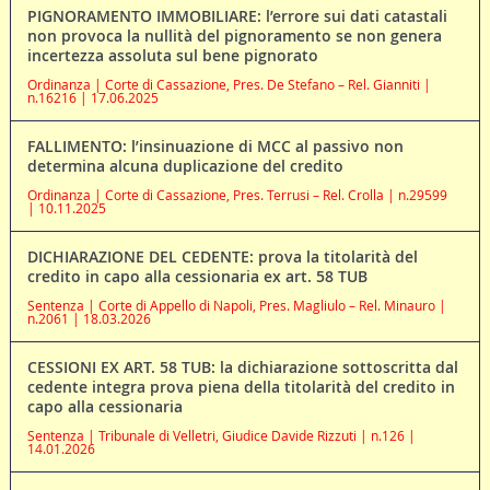
PIGNORAMENTO IMMOBILIARE: l’errore sui dati catastali
non provoca la nullità del pignoramento se non genera
incertezza assoluta sul bene pignorato
Ordinanza | Corte di Cassazione, Pres. De Stefano – Rel. Gianniti |
n.16216 | 17.06.2025
FALLIMENTO: l’insinuazione di MCC al passivo non
determina alcuna duplicazione del credito
Ordinanza | Corte di Cassazione, Pres. Terrusi – Rel. Crolla | n.29599
| 10.11.2025
DICHIARAZIONE DEL CEDENTE: prova la titolarità del
credito in capo alla cessionaria ex art. 58 TUB
Sentenza | Corte di Appello di Napoli, Pres. Magliulo – Rel. Minauro |
n.2061 | 18.03.2026
CESSIONI EX ART. 58 TUB: la dichiarazione sottoscritta dal
cedente integra prova piena della titolarità del credito in
capo alla cessionaria
Sentenza | Tribunale di Velletri, Giudice Davide Rizzuti | n.126 |
14.01.2026