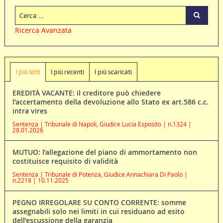
Ricerca Avanzata
I più letti
I più recenti
I più scaricati
EREDITÀ VACANTE: il creditore può chiedere
l’accertamento della devoluzione allo Stato ex art.586 c.c.
intra vires
Sentenza | Tribunale di Napoli, Giudice Lucia Esposito | n.1324 |
28.01.2026
MUTUO: l’allegazione del piano di ammortamento non
costituisce requisito di validità
Sentenza | Tribunale di Potenza, Giudice Annachiara Di Paolo |
n.2218 | 10.11.2025
PEGNO IRREGOLARE SU CONTO CORRENTE: somme
assegnabili solo nei limiti in cui residuano ad esito
dell’escussione della garanzia