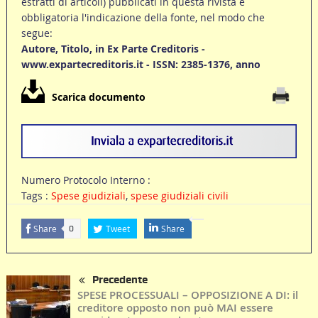
estratti di articoli) pubblicati in questa rivista è
obbligatoria l'indicazione della fonte, nel modo che
segue:
Autore, Titolo, in Ex Parte Creditoris -
www.expartecreditoris.it - ISSN: 2385-1376, anno
Scarica documento
Numero Protocolo Interno :
Tags :
Spese giudiziali
,
spese giudiziali civili
Share
Tweet
Share
0
Precedente
SPESE PROCESSUALI – OPPOSIZIONE A DI: il
creditore opposto non può MAI essere