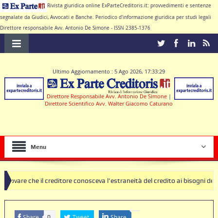
Rivista giuridica online ExParteCreditoris.it: provvedimenti e sentenze
segnalate da Giudici, Avvocati e Banche. Periodico d'informazione giuridica per studi legali
Direttore responsabile Avv. Antonio De Simone - ISSN 2385-1376
Ultimo Aggiornamento : 5 Ago 2026, 17:33:29
Direttore Responsabile Avv. Antonio De Simone
|
Direttore Scientifico Avv. Walter Giacomo Caturano
Menu
l creditore conosceva l’estraneità del credito ai bisogni della famiglia
clausole nulle deve produrre il contratto di conto corrente
Share
Tweet
Share
0