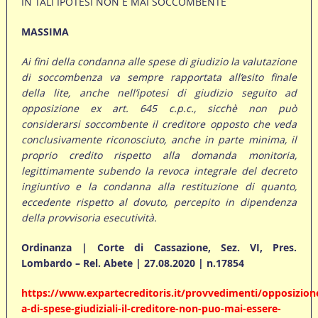
IN TALI IPOTESI NON È MAI SOCCOMBENTE
MASSIMA
Ai fini della condanna alle spese di giudizio la valutazione
di soccombenza va sempre rapportata all’esito finale
della lite, anche nell’ipotesi di giudizio seguito ad
opposizione ex art. 645 c.p.c., sicchè non può
considerarsi soccombente il creditore opposto che veda
conclusivamente riconosciuto, anche in parte minima, il
proprio credito rispetto alla domanda monitoria,
legittimamente subendo la revoca integrale del decreto
ingiuntivo e la condanna alla restituzione di quanto,
eccedente rispetto al dovuto, percepito in dipendenza
della provvisoria esecutività.
Ordinanza | Corte di Cassazione, Sez. VI, Pres.
Lombardo – Rel. Abete | 27.08.2020 | n.17854
https://www.expartecreditoris.it/provvedimenti/opposizion
a-di-spese-giudiziali-il-creditore-non-puo-mai-essere-