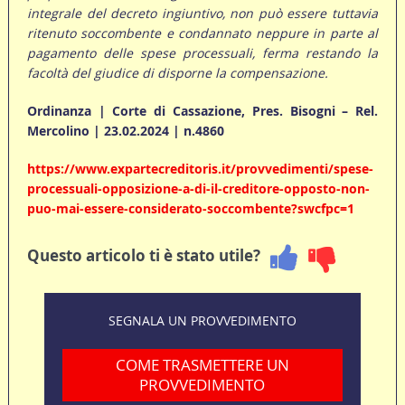
integrale del decreto ingiuntivo, non può essere tuttavia
ritenuto soccombente e condannato neppure in parte al
pagamento delle spese processuali, ferma restando la
facoltà del giudice di disporne la compensazione.
Ordinanza | Corte di Cassazione, Pres. Bisogni – Rel.
Mercolino | 23.02.2024 | n.4860
https://www.expartecreditoris.it/provvedimenti/spese-
processuali-opposizione-a-di-il-creditore-opposto-non-
puo-mai-essere-considerato-soccombente?swcfpc=1
Questo articolo ti è stato utile?
SEGNALA UN PROVVEDIMENTO
COME TRASMETTERE UN
PROVVEDIMENTO