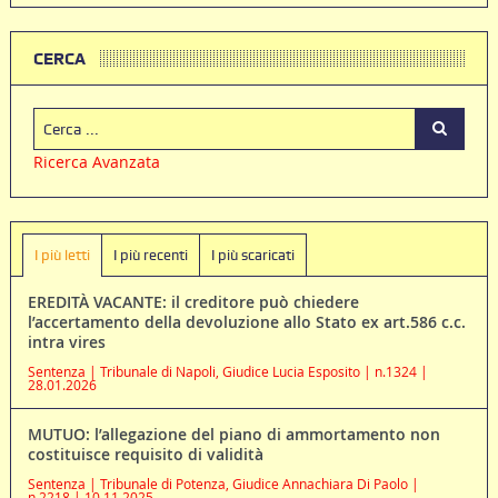
CERCA
Ricerca Avanzata
I più letti
I più recenti
I più scaricati
EREDITÀ VACANTE: il creditore può chiedere
l’accertamento della devoluzione allo Stato ex art.586 c.c.
intra vires
Sentenza | Tribunale di Napoli, Giudice Lucia Esposito | n.1324 |
28.01.2026
MUTUO: l’allegazione del piano di ammortamento non
costituisce requisito di validità
Sentenza | Tribunale di Potenza, Giudice Annachiara Di Paolo |
n.2218 | 10.11.2025