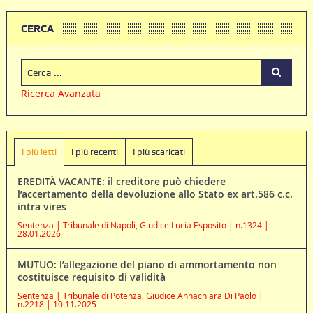
CERCA
Ricerca Avanzata
I più letti
I più recenti
I più scaricati
EREDITÀ VACANTE: il creditore può chiedere
l’accertamento della devoluzione allo Stato ex art.586 c.c.
intra vires
Sentenza | Tribunale di Napoli, Giudice Lucia Esposito | n.1324 |
28.01.2026
MUTUO: l’allegazione del piano di ammortamento non
costituisce requisito di validità
Sentenza | Tribunale di Potenza, Giudice Annachiara Di Paolo |
n.2218 | 10.11.2025