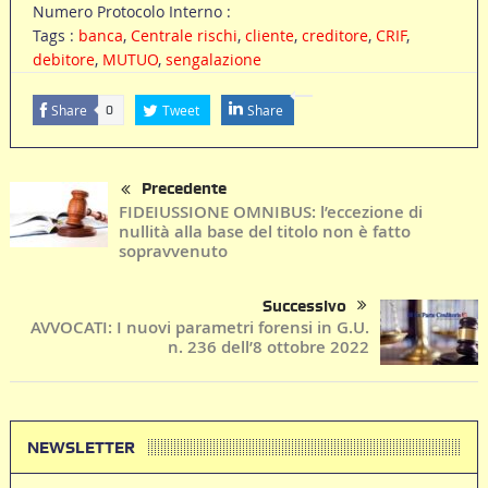
Numero Protocolo Interno :
Tags :
banca
,
Centrale rischi
,
cliente
,
creditore
,
CRIF
,
debitore
,
MUTUO
,
sengalazione
Share
Tweet
Share
0
Precedente
FIDEIUSSIONE OMNIBUS: l’eccezione di
nullità alla base del titolo non è fatto
sopravvenuto
Successivo
AVVOCATI: I nuovi parametri forensi in G.U.
n. 236 dell’8 ottobre 2022
NEWSLETTER