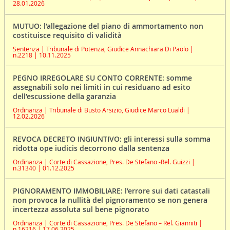
28.01.2026
MUTUO: l’allegazione del piano di ammortamento non
costituisce requisito di validità
Sentenza | Tribunale di Potenza, Giudice Annachiara Di Paolo |
n.2218 | 10.11.2025
PEGNO IRREGOLARE SU CONTO CORRENTE: somme
assegnabili solo nei limiti in cui residuano ad esito
dell’escussione della garanzia
Ordinanza | Tribunale di Busto Arsizio, Giudice Marco Lualdi |
12.02.2026
REVOCA DECRETO INGIUNTIVO: gli interessi sulla somma
ridotta ope iudicis decorrono dalla sentenza
Ordinanza | Corte di Cassazione, Pres. De Stefano -Rel. Guizzi |
n.31340 | 01.12.2025
PIGNORAMENTO IMMOBILIARE: l’errore sui dati catastali
non provoca la nullità del pignoramento se non genera
incertezza assoluta sul bene pignorato
Ordinanza | Corte di Cassazione, Pres. De Stefano – Rel. Gianniti |
n.16216 | 17.06.2025