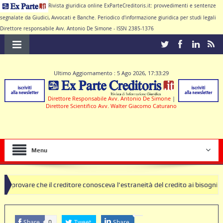
Rivista giuridica online ExParteCreditoris.it: provvedimenti e sentenze
segnalate da Giudici, Avvocati e Banche. Periodico d'informazione giuridica per studi legali
Direttore responsabile Avv. Antonio De Simone - ISSN 2385-1376
Ultimo Aggiornamento : 5 Ago 2026, 17:33:29
Direttore Responsabile Avv. Antonio De Simone
|
Direttore Scientifico Avv. Walter Giacomo Caturano
Menu
e il creditore conosceva l’estraneità del credito ai bisogni della famig
di clausole nulle deve produrre il contratto di conto corrente
Share
Tweet
Share
0