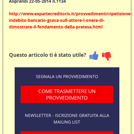
Aliprandi 22-05-2014 n.1134
http://www.expartecreditoris.it/provvedimenti/ripetizione-
indebito-bancario-grava-sull-attore-l-onere-di-
dimostrare-il-fondamento-della-pretesa.html
Questo articolo ti è stato utile?
SEGNALA UN PROVVEDIMENTO
COME TRASMETTERE UN
PROVVEDIMENTO
NEWSLETTER - ISCRIZIONE GRATUITA ALLA
MAILING LIST