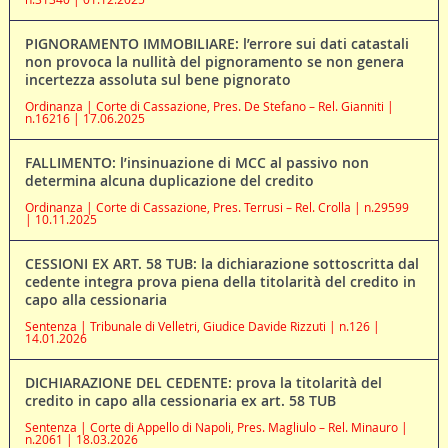
PIGNORAMENTO IMMOBILIARE: l’errore sui dati catastali
non provoca la nullità del pignoramento se non genera
incertezza assoluta sul bene pignorato
Ordinanza | Corte di Cassazione, Pres. De Stefano – Rel. Gianniti |
n.16216 | 17.06.2025
FALLIMENTO: l’insinuazione di MCC al passivo non
determina alcuna duplicazione del credito
Ordinanza | Corte di Cassazione, Pres. Terrusi – Rel. Crolla | n.29599
| 10.11.2025
CESSIONI EX ART. 58 TUB: la dichiarazione sottoscritta dal
cedente integra prova piena della titolarità del credito in
capo alla cessionaria
Sentenza | Tribunale di Velletri, Giudice Davide Rizzuti | n.126 |
14.01.2026
DICHIARAZIONE DEL CEDENTE: prova la titolarità del
credito in capo alla cessionaria ex art. 58 TUB
Sentenza | Corte di Appello di Napoli, Pres. Magliulo – Rel. Minauro |
n.2061 | 18.03.2026