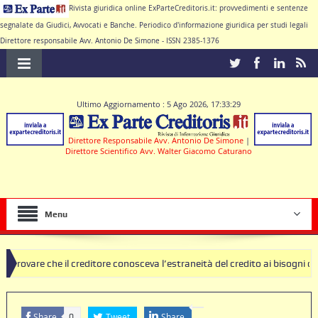
Rivista giuridica online ExParteCreditoris.it: provvedimenti e sentenze
segnalate da Giudici, Avvocati e Banche. Periodico d'informazione giuridica per studi legali
Direttore responsabile Avv. Antonio De Simone - ISSN 2385-1376
Ultimo Aggiornamento : 5 Ago 2026, 17:33:29
Direttore Responsabile Avv. Antonio De Simone
|
Direttore Scientifico Avv. Walter Giacomo Caturano
Menu
il creditore conosceva l’estraneità del credito ai bisogni della famigli
 clausole nulle deve produrre il contratto di conto corrente
Share
Tweet
Share
0