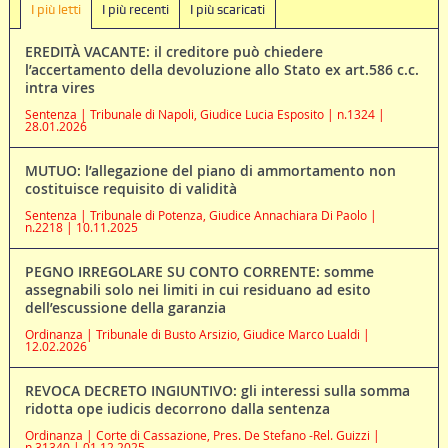
I più letti
I più recenti
I più scaricati
EREDITÀ VACANTE: il creditore può chiedere
l’accertamento della devoluzione allo Stato ex art.586 c.c.
intra vires
Sentenza | Tribunale di Napoli, Giudice Lucia Esposito | n.1324 |
28.01.2026
MUTUO: l’allegazione del piano di ammortamento non
costituisce requisito di validità
Sentenza | Tribunale di Potenza, Giudice Annachiara Di Paolo |
n.2218 | 10.11.2025
PEGNO IRREGOLARE SU CONTO CORRENTE: somme
assegnabili solo nei limiti in cui residuano ad esito
dell’escussione della garanzia
Ordinanza | Tribunale di Busto Arsizio, Giudice Marco Lualdi |
12.02.2026
REVOCA DECRETO INGIUNTIVO: gli interessi sulla somma
ridotta ope iudicis decorrono dalla sentenza
Ordinanza | Corte di Cassazione, Pres. De Stefano -Rel. Guizzi |
n.31340 | 01.12.2025