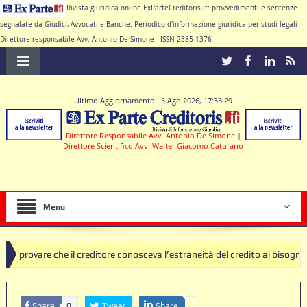
Rivista giuridica online ExParteCreditoris.it: provvedimenti e sentenze
segnalate da Giudici, Avvocati e Banche. Periodico d'informazione giuridica per studi legali
Direttore responsabile Avv. Antonio De Simone - ISSN 2385-1376
Ultimo Aggiornamento : 5 Ago 2026, 17:33:29
Direttore Responsabile Avv. Antonio De Simone
|
Direttore Scientifico Avv. Walter Giacomo Caturano
Menu
he il creditore conosceva l’estraneità del credito ai bisogni della famig
 di clausole nulle deve produrre il contratto di conto corrente
Share
Tweet
Share
0