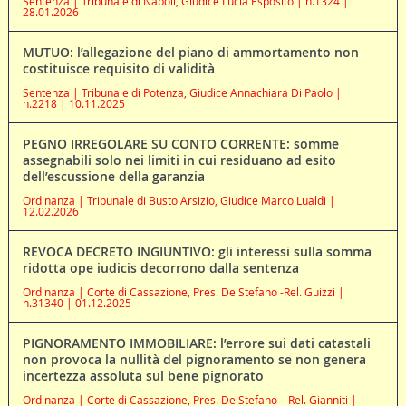
Sentenza | Tribunale di Napoli, Giudice Lucia Esposito | n.1324 |
28.01.2026
MUTUO: l’allegazione del piano di ammortamento non
costituisce requisito di validità
Sentenza | Tribunale di Potenza, Giudice Annachiara Di Paolo |
n.2218 | 10.11.2025
PEGNO IRREGOLARE SU CONTO CORRENTE: somme
assegnabili solo nei limiti in cui residuano ad esito
dell’escussione della garanzia
Ordinanza | Tribunale di Busto Arsizio, Giudice Marco Lualdi |
12.02.2026
REVOCA DECRETO INGIUNTIVO: gli interessi sulla somma
ridotta ope iudicis decorrono dalla sentenza
Ordinanza | Corte di Cassazione, Pres. De Stefano -Rel. Guizzi |
n.31340 | 01.12.2025
PIGNORAMENTO IMMOBILIARE: l’errore sui dati catastali
non provoca la nullità del pignoramento se non genera
incertezza assoluta sul bene pignorato
Ordinanza | Corte di Cassazione, Pres. De Stefano – Rel. Gianniti |