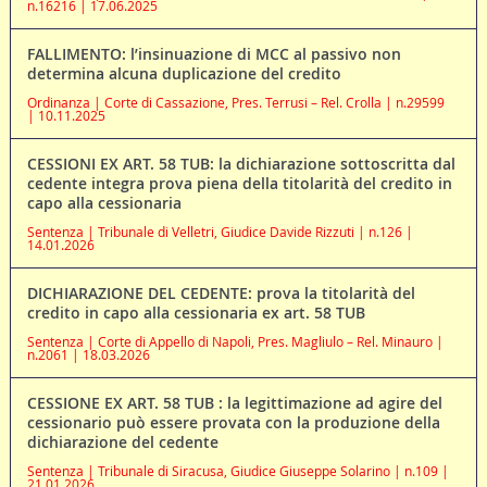
n.16216 | 17.06.2025
FALLIMENTO: l’insinuazione di MCC al passivo non
determina alcuna duplicazione del credito
Ordinanza | Corte di Cassazione, Pres. Terrusi – Rel. Crolla | n.29599
| 10.11.2025
CESSIONI EX ART. 58 TUB: la dichiarazione sottoscritta dal
cedente integra prova piena della titolarità del credito in
capo alla cessionaria
Sentenza | Tribunale di Velletri, Giudice Davide Rizzuti | n.126 |
14.01.2026
DICHIARAZIONE DEL CEDENTE: prova la titolarità del
credito in capo alla cessionaria ex art. 58 TUB
Sentenza | Corte di Appello di Napoli, Pres. Magliulo – Rel. Minauro |
n.2061 | 18.03.2026
CESSIONE EX ART. 58 TUB : la legittimazione ad agire del
cessionario può essere provata con la produzione della
dichiarazione del cedente
Sentenza | Tribunale di Siracusa, Giudice Giuseppe Solarino | n.109 |
21.01.2026