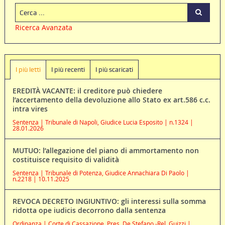
Ricerca Avanzata
I più letti
I più recenti
I più scaricati
EREDITÀ VACANTE: il creditore può chiedere
l’accertamento della devoluzione allo Stato ex art.586 c.c.
intra vires
Sentenza | Tribunale di Napoli, Giudice Lucia Esposito | n.1324 |
28.01.2026
MUTUO: l’allegazione del piano di ammortamento non
costituisce requisito di validità
Sentenza | Tribunale di Potenza, Giudice Annachiara Di Paolo |
n.2218 | 10.11.2025
REVOCA DECRETO INGIUNTIVO: gli interessi sulla somma
ridotta ope iudicis decorrono dalla sentenza
Ordinanza | Corte di Cassazione, Pres. De Stefano -Rel. Guizzi |