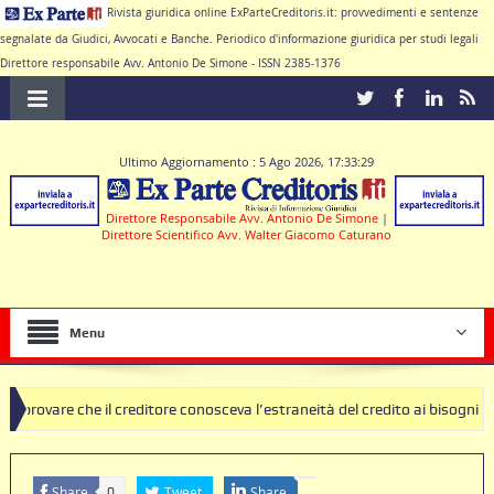
Rivista giuridica online ExParteCreditoris.it: provvedimenti e sentenze
segnalate da Giudici, Avvocati e Banche. Periodico d'informazione giuridica per studi legali
Direttore responsabile Avv. Antonio De Simone - ISSN 2385-1376
Ultimo Aggiornamento : 5 Ago 2026, 17:33:29
Direttore Responsabile Avv. Antonio De Simone
|
Direttore Scientifico Avv. Walter Giacomo Caturano
Menu
 il creditore conosceva l’estraneità del credito ai bisogni della famigl
i clausole nulle deve produrre il contratto di conto corrente
Share
Tweet
Share
0