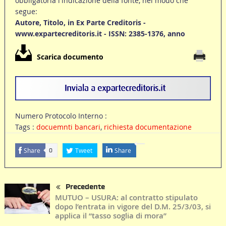
obbligatoria l'indicazione della fonte, nel modo che
segue:
Autore, Titolo, in Ex Parte Creditoris -
www.expartecreditoris.it - ISSN: 2385-1376, anno
Scarica documento
Numero Protocolo Interno :
Tags :
docuemnti bancari
,
richiesta documentazione
Share
Tweet
Share
0
Precedente
MUTUO – USURA: al contratto stipulato
dopo l’entrata in vigore del D.M. 25/3/03, si
applica il “tasso soglia di mora”