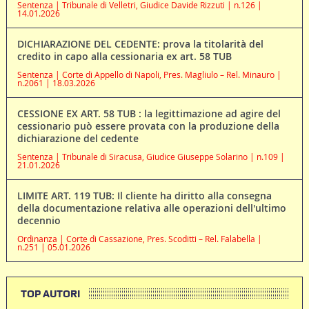
Sentenza | Tribunale di Velletri, Giudice Davide Rizzuti | n.126 |
14.01.2026
DICHIARAZIONE DEL CEDENTE: prova la titolarità del
credito in capo alla cessionaria ex art. 58 TUB
Sentenza | Corte di Appello di Napoli, Pres. Magliulo – Rel. Minauro |
n.2061 | 18.03.2026
CESSIONE EX ART. 58 TUB : la legittimazione ad agire del
cessionario può essere provata con la produzione della
dichiarazione del cedente
Sentenza | Tribunale di Siracusa, Giudice Giuseppe Solarino | n.109 |
21.01.2026
LIMITE ART. 119 TUB: Il cliente ha diritto alla consegna
della documentazione relativa alle operazioni dell'ultimo
decennio
Ordinanza | Corte di Cassazione, Pres. Scoditti – Rel. Falabella |
n.251 | 05.01.2026
TOP AUTORI