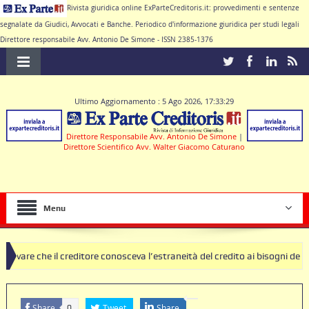
Rivista giuridica online ExParteCreditoris.it: provvedimenti e sentenze
segnalate da Giudici, Avvocati e Banche. Periodico d'informazione giuridica per studi legali
Direttore responsabile Avv. Antonio De Simone - ISSN 2385-1376
Ultimo Aggiornamento : 5 Ago 2026, 17:33:29
Direttore Responsabile Avv. Antonio De Simone
|
Direttore Scientifico Avv. Walter Giacomo Caturano
Menu
reditore conosceva l’estraneità del credito ai bisogni della famiglia
usole nulle deve produrre il contratto di conto corrente
Share
Tweet
Share
0