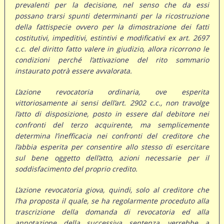
prevalenti per la decisione, nel senso che da essi
possano trarsi spunti determinanti per la ricostruzione
della fattispecie ovvero per la dimostrazione dei fatti
costitutivi, impeditivi, estintivi e modificativi ex art. 2697
c.c. del diritto fatto valere in giudizio, allora ricorrono le
condizioni perché l’attivazione del rito sommario
instaurato potrà essere avvalorata.
L’azione revocatoria ordinaria, ove esperita
vittoriosamente ai sensi dell’art. 2902 c.c., non travolge
l’atto di disposizione, posto in essere dal debitore nei
confronti del terzo acquirente, ma semplicemente
determina l’inefficacia nei confronti del creditore che
l’abbia esperita per consentire allo stesso di esercitare
sul bene oggetto dell’atto, azioni necessarie per il
soddisfacimento del proprio credito.
L’azione revocatoria giova, quindi, solo al creditore che
l’ha proposta il quale, se ha regolarmente proceduto alla
trascrizione della domanda di revocatoria ed alla
annotazione della successiva sentenza, verrebbe a