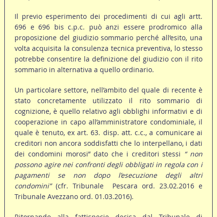
Il previo esperimento dei procedimenti di cui agli artt.
696 e 696 bis c.p.c. può anzi essere prodromico alla
proposizione del giudizio sommario perché all’esito, una
volta acquisita la consulenza tecnica preventiva, lo stesso
potrebbe consentire la definizione del giudizio con il rito
sommario in alternativa a quello ordinario.
Un particolare settore, nell’ambito del quale di recente è
stato concretamente utilizzato il rito sommario di
cognizione, è quello relativo agli obblighi informativi e di
cooperazione in capo all’amministratore condominiale, il
quale è tenuto, ex art. 63. disp. att. c.c., a comunicare ai
creditori non ancora soddisfatti che lo interpellano, i dati
dei condomini morosi” dato che i creditori stessi
“ non
possono agire nei confronti degli obbligati in regola con i
pagamenti se non dopo l’esecuzione degli altri
condomini”
(cfr. Tribunale Pescara ord. 23.02.2016 e
Tribunale Avezzano ord. 01.03.2016).
Ritornando alla fattispecie decisa dal Tribunale di