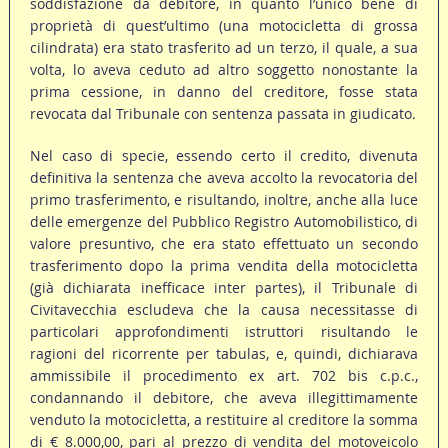
soddisfazione da debitore, in quanto l’unico bene di
proprietà di quest’ultimo (una motocicletta di grossa
cilindrata) era stato trasferito ad un terzo, il quale, a sua
volta, lo aveva ceduto ad altro soggetto nonostante la
prima cessione, in danno del creditore, fosse stata
revocata dal Tribunale con sentenza passata in giudicato.
Nel caso di specie, essendo certo il credito, divenuta
definitiva la sentenza che aveva accolto la revocatoria del
primo trasferimento, e risultando, inoltre, anche alla luce
delle emergenze del Pubblico Registro Automobilistico, di
valore presuntivo, che era stato effettuato un secondo
trasferimento dopo la prima vendita della motocicletta
(già dichiarata inefficace inter partes), il Tribunale di
Civitavecchia escludeva che la causa necessitasse di
particolari approfondimenti istruttori risultando le
ragioni del ricorrente per tabulas, e, quindi, dichiarava
ammissibile il procedimento ex art. 702 bis c.p.c.,
condannando il debitore, che aveva illegittimamente
venduto la motocicletta, a restituire al creditore la somma
di € 8.000,00, pari al prezzo di vendita del motoveicolo