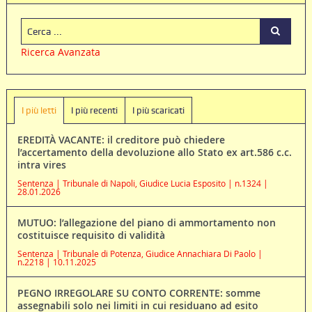
Ricerca Avanzata
I più letti
I più recenti
I più scaricati
EREDITÀ VACANTE: il creditore può chiedere
l’accertamento della devoluzione allo Stato ex art.586 c.c.
intra vires
Sentenza | Tribunale di Napoli, Giudice Lucia Esposito | n.1324 |
28.01.2026
MUTUO: l’allegazione del piano di ammortamento non
costituisce requisito di validità
Sentenza | Tribunale di Potenza, Giudice Annachiara Di Paolo |
n.2218 | 10.11.2025
PEGNO IRREGOLARE SU CONTO CORRENTE: somme
assegnabili solo nei limiti in cui residuano ad esito