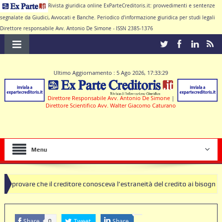
Rivista giuridica online ExParteCreditoris.it: provvedimenti e sentenze
segnalate da Giudici, Avvocati e Banche. Periodico d'informazione giuridica per studi legali
Direttore responsabile Avv. Antonio De Simone - ISSN 2385-1376
Ultimo Aggiornamento : 5 Ago 2026, 17:33:29
Direttore Responsabile Avv. Antonio De Simone
|
Direttore Scientifico Avv. Walter Giacomo Caturano
Menu
e il creditore conosceva l’estraneità del credito ai bisogni della famig
di clausole nulle deve produrre il contratto di conto corrente
Share
Tweet
Share
0