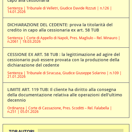
capo alla cessionaria
Sentenza | Tribunale di Velletri, Giudice Davide Rizzuti | n.126 |
14.01.2026
DICHIARAZIONE DEL CEDENTE: prova la titolarità del
credito in capo alla cessionaria ex art. 58 TUB
Sentenza | Corte di Appello di Napoli, Pres. Magliulo – Rel. Minauro |
n.2061 | 18.03.2026
CESSIONE EX ART. 58 TUB : la legittimazione ad agire del
cessionario può essere provata con la produzione della
dichiarazione del cedente
Sentenza | Tribunale di Siracusa, Giudice Giuseppe Solarino | n.109 |
21.01.2026
LIMITE ART. 119 TUB: Il cliente ha diritto alla consegna
della documentazione relativa alle operazioni dell'ultimo
decennio
Ordinanza | Corte di Cassazione, Pres. Scoditti – Rel. Falabella |
n.251 | 05.01.2026
TOP AUTORI