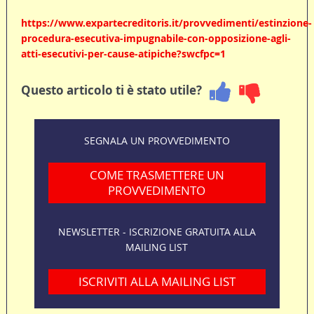
https://www.expartecreditoris.it/provvedimenti/estinzione-
procedura-esecutiva-impugnabile-con-opposizione-agli-
atti-esecutivi-per-cause-atipiche?swcfpc=1
Questo articolo ti è stato utile?
SEGNALA UN PROVVEDIMENTO
COME TRASMETTERE UN
PROVVEDIMENTO
NEWSLETTER - ISCRIZIONE GRATUITA ALLA
MAILING LIST
ISCRIVITI ALLA MAILING LIST