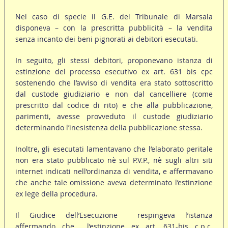
Nel caso di specie il G.E. del Tribunale di Marsala
disponeva – con la prescritta pubblicità – la vendita
senza incanto dei beni pignorati ai debitori esecutati.
In seguito, gli stessi debitori, proponevano istanza di
estinzione del processo esecutivo ex art. 631 bis cpc
sostenendo che l’avviso di vendita era stato sottoscritto
dal custode giudiziario e non dal cancelliere (come
prescritto dal codice di rito) e che alla pubblicazione,
parimenti, avesse provveduto il custode giudiziario
determinando l’inesistenza della pubblicazione stessa.
Inoltre, gli esecutati lamentavano che l’elaborato peritale
non era stato pubblicato nè sul P.V.P., nè sugli altri siti
internet indicati nell’ordinanza di vendita, e affermavano
che anche tale omissione aveva determinato l’estinzione
ex lege della procedura.
Il Giudice dell’Esecuzione respingeva l’istanza
affermando che l’estinzione ex art. 631-bis c.p.c.