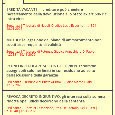
EREDITÀ VACANTE: il creditore può chiedere
l’accertamento della devoluzione allo Stato ex art.586 c.c.
intra vires
Sentenza | Tribunale di Napoli, Giudice Lucia Esposito | n.1324 |
28.01.2026
MUTUO: l’allegazione del piano di ammortamento non
costituisce requisito di validità
Sentenza | Tribunale di Potenza, Giudice Annachiara Di Paolo |
n.2218 | 10.11.2025
PEGNO IRREGOLARE SU CONTO CORRENTE: somme
assegnabili solo nei limiti in cui residuano ad esito
dell’escussione della garanzia
Ordinanza | Tribunale di Busto Arsizio, Giudice Marco Lualdi |
12.02.2026
REVOCA DECRETO INGIUNTIVO: gli interessi sulla somma
ridotta ope iudicis decorrono dalla sentenza
Ordinanza | Corte di Cassazione, Pres. De Stefano -Rel. Guizzi |
n.31340 | 01.12.2025