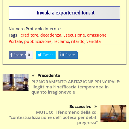
Numero Protocolo Interno :
Tags :
creditore
,
decadenza
,
Esecuzione
,
omissione
,
Portale
,
pubblicazione
,
reclamo
,
ritardo
,
vendita
Share
Tweet
Share
0
Precedente
PIGNORAMENTO ABITAZIONE PRINCIPALE:
illegittima l’inefficacia temporanea in
quanto irragionevole
Successivo
MUTUO: il fenomeno della cd.
“contestualizzazione dell’ipoteca per debiti
pregressi”