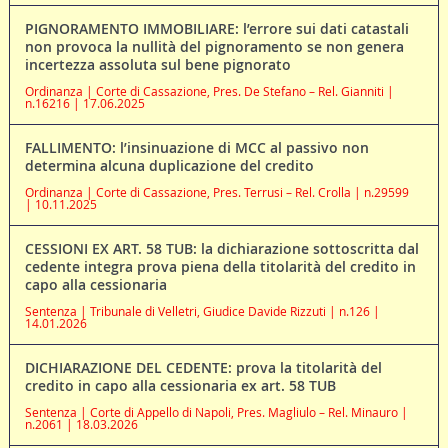
PIGNORAMENTO IMMOBILIARE: l’errore sui dati catastali
non provoca la nullità del pignoramento se non genera
incertezza assoluta sul bene pignorato
Ordinanza | Corte di Cassazione, Pres. De Stefano – Rel. Gianniti |
n.16216 | 17.06.2025
FALLIMENTO: l’insinuazione di MCC al passivo non
determina alcuna duplicazione del credito
Ordinanza | Corte di Cassazione, Pres. Terrusi – Rel. Crolla | n.29599
| 10.11.2025
CESSIONI EX ART. 58 TUB: la dichiarazione sottoscritta dal
cedente integra prova piena della titolarità del credito in
capo alla cessionaria
Sentenza | Tribunale di Velletri, Giudice Davide Rizzuti | n.126 |
14.01.2026
DICHIARAZIONE DEL CEDENTE: prova la titolarità del
credito in capo alla cessionaria ex art. 58 TUB
Sentenza | Corte di Appello di Napoli, Pres. Magliulo – Rel. Minauro |
n.2061 | 18.03.2026