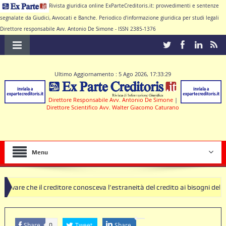
Rivista giuridica online ExParteCreditoris.it: provvedimenti e sentenze
segnalate da Giudici, Avvocati e Banche. Periodico d'informazione giuridica per studi legali
Direttore responsabile Avv. Antonio De Simone - ISSN 2385-1376
Ultimo Aggiornamento : 5 Ago 2026, 17:33:29
Direttore Responsabile Avv. Antonio De Simone
|
Direttore Scientifico Avv. Walter Giacomo Caturano
Menu
reditore conosceva l’estraneità del credito ai bisogni della famiglia
usole nulle deve produrre il contratto di conto corrente
Share
Tweet
Share
0