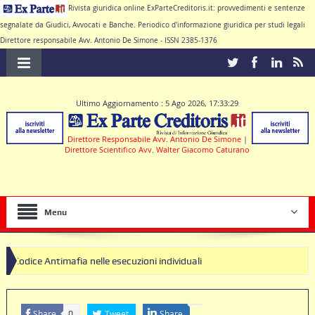
Rivista giuridica online ExParteCreditoris.it: provvedimenti e sentenze
segnalate da Giudici, Avvocati e Banche. Periodico d'informazione giuridica per studi legali
Direttore responsabile Avv. Antonio De Simone - ISSN 2385-1376
Ultimo Aggiornamento : 5 Ago 2026, 17:33:29
Direttore Responsabile Avv. Antonio De Simone
|
Direttore Scientifico Avv. Walter Giacomo Caturano
Menu
ntimafia nelle esecuzioni individuali
Share
Tweet
Share
0