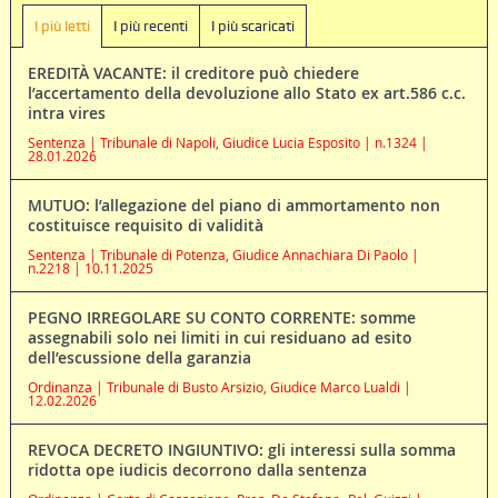
I più letti
I più recenti
I più scaricati
EREDITÀ VACANTE: il creditore può chiedere
l’accertamento della devoluzione allo Stato ex art.586 c.c.
intra vires
Sentenza | Tribunale di Napoli, Giudice Lucia Esposito | n.1324 |
28.01.2026
MUTUO: l’allegazione del piano di ammortamento non
costituisce requisito di validità
Sentenza | Tribunale di Potenza, Giudice Annachiara Di Paolo |
n.2218 | 10.11.2025
PEGNO IRREGOLARE SU CONTO CORRENTE: somme
assegnabili solo nei limiti in cui residuano ad esito
dell’escussione della garanzia
Ordinanza | Tribunale di Busto Arsizio, Giudice Marco Lualdi |
12.02.2026
REVOCA DECRETO INGIUNTIVO: gli interessi sulla somma
ridotta ope iudicis decorrono dalla sentenza