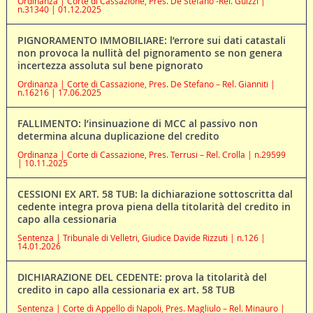
Ordinanza | Corte di Cassazione, Pres. De Stefano -Rel. Guizzi |
n.31340 | 01.12.2025
PIGNORAMENTO IMMOBILIARE: l’errore sui dati catastali
non provoca la nullità del pignoramento se non genera
incertezza assoluta sul bene pignorato
Ordinanza | Corte di Cassazione, Pres. De Stefano – Rel. Gianniti |
n.16216 | 17.06.2025
FALLIMENTO: l’insinuazione di MCC al passivo non
determina alcuna duplicazione del credito
Ordinanza | Corte di Cassazione, Pres. Terrusi – Rel. Crolla | n.29599
| 10.11.2025
CESSIONI EX ART. 58 TUB: la dichiarazione sottoscritta dal
cedente integra prova piena della titolarità del credito in
capo alla cessionaria
Sentenza | Tribunale di Velletri, Giudice Davide Rizzuti | n.126 |
14.01.2026
DICHIARAZIONE DEL CEDENTE: prova la titolarità del
credito in capo alla cessionaria ex art. 58 TUB
Sentenza | Corte di Appello di Napoli, Pres. Magliulo – Rel. Minauro |