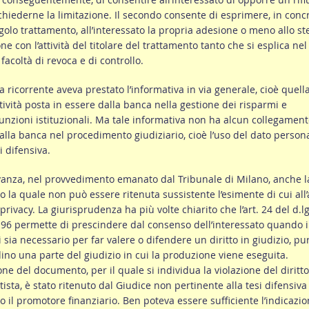
chiederne la limitazione. Il secondo consente di esprimere, in conc
ngolo trattamento, all’interessato la propria adesione o meno allo st
e con l’attività del titolare del trattamento tanto che si esplica nel
facoltà di revoca e di controllo.
la ricorrente aveva prestato l’informativa in via generale, cioè quell
attività posta in essere dalla banca nella gestione dei risparmi e
 funzioni istituzionali. Ma tale informativa non ha alcun collegament
alla banca nel procedimento giudiziario, cioè l’uso del dato person
i difensiva.
anza, nel provvedimento emanato dal Tribunale di Milano, anche l
la quale non può essere ritenuta sussistente l’esimente di cui all’a
privacy. La giurisprudenza ha più volte chiarito che l’art. 24 del d.lg
196 permette di prescindere dal consenso dell’interessato quando i
 sia necessario per far valere o difendere un diritto in giudizio, pu
dino una parte del giudizio in cui la produzione viene eseguita.
one del documento, per il quale si individua la violazione del diritto
tista, è stato ritenuto dal Giudice non pertinente alla tesi difensiva
 il promotore finanziario. Ben poteva essere sufficiente l’indicazi