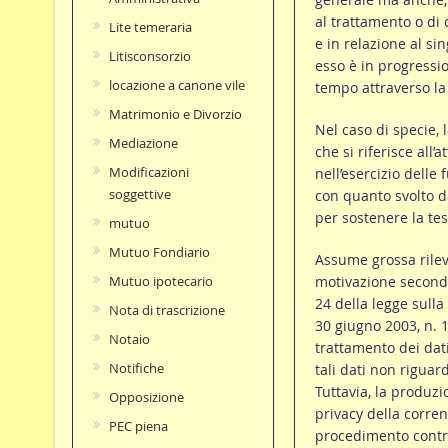
al trattamento o di 
Lite temeraria
e in relazione al si
Litisconsorzio
esso è in progression
locazione a canone vile
tempo attraverso la 
Matrimonio e Divorzio
Nel caso di specie, 
Mediazione
che si riferisce all’
Modificazioni
nell’esercizio delle
soggettive
con quanto svolto d
per sostenere la tes
mutuo
Mutuo Fondiario
Assume grossa rilev
motivazione secondo 
Mutuo ipotecario
24 della legge sulla 
Nota di trascrizione
30 giugno 2003, n. 
Notaio
trattamento dei dati
Notifiche
tali dati non riguar
Tuttavia, la produzi
Opposizione
privacy della corren
PEC piena
procedimento contro