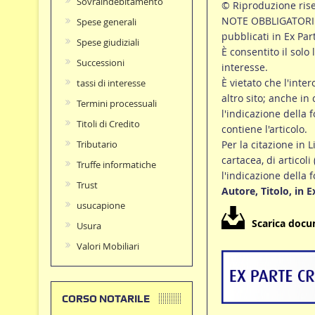
Sovraindebitamento
© Riproduzione ris
NOTE OBBLIGATORIE p
Spese generali
pubblicati in Ex Par
Spese giudiziali
È consentito il solo 
Successioni
interesse.
È vietato che l'inte
tassi di interesse
altro sito; anche in
Termini processuali
l'indicazione della f
Titoli di Credito
contiene l'articolo.
Per la citazione in L
Tributario
cartacea, di articoli
Truffe informatiche
l'indicazione della 
Trust
Autore, Titolo, in 
usucapione
Scarica doc
Usura
Valori Mobiliari
CORSO NOTARILE