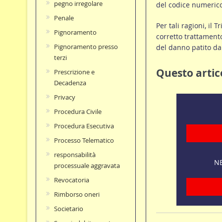
pegno irregolare
del codice numerico 
Penale
Per tali ragioni, il 
Pignoramento
corretto trattamento
Pignoramento presso
del danno patito dal
terzi
Questo artico
Prescrizione e
Decadenza
Privacy
Procedura Civile
Procedura Esecutiva
Processo Telematico
responsabilità
NE
processuale aggravata
Revocatoria
Rimborso oneri
Societario