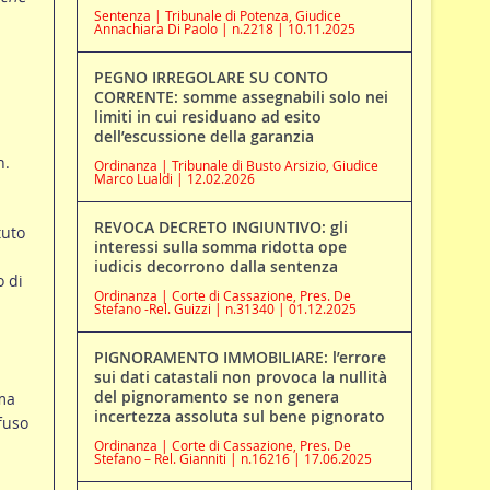
Sentenza | Tribunale di Potenza, Giudice
Annachiara Di Paolo | n.2218 | 10.11.2025
PEGNO IRREGOLARE SU CONTO
CORRENTE: somme assegnabili solo nei
limiti in cui residuano ad esito
dell’escussione della garanzia
n.
Ordinanza | Tribunale di Busto Arsizio, Giudice
Marco Lualdi | 12.02.2026
REVOCA DECRETO INGIUNTIVO: gli
tuto
interessi sulla somma ridotta ope
iudicis decorrono dalla sentenza
o di
Ordinanza | Corte di Cassazione, Pres. De
Stefano -Rel. Guizzi | n.31340 | 01.12.2025
PIGNORAMENTO IMMOBILIARE: l’errore
sui dati catastali non provoca la nullità
del pignoramento se non genera
rma
incertezza assoluta sul bene pignorato
fuso
Ordinanza | Corte di Cassazione, Pres. De
Stefano – Rel. Gianniti | n.16216 | 17.06.2025