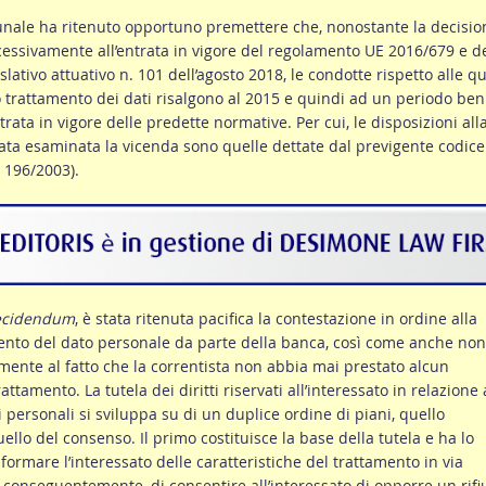
ibunale ha ritenuto opportuno premettere che, nonostante la decisio
cessivamente all’entrata in vigore del regolamento UE 2016/679 e d
slativo attuativo n. 101 dell’agosto 2018, le condotte rispetto alle qu
cito trattamento dei dati risalgono al 2015 e quindi ad un periodo ben
rata in vigore delle predette normative. Per cui, le disposizioni all
tata esaminata la vicenda sono quelle dettate dal previgente codice
. 196/2003).
ecidendum
, è stata ritenuta pacifica la contestazione in ordine alla
ento del dato personale da parte della banca, così come anche non
mente al fatto che la correntista non abbia mai prestato alcun
ttamento. La tutela dei diritti riservati all’interessato in relazione 
 personali si sviluppa su di un duplice ordine di piani, quello
uello del consenso. Il primo costituisce la base della tutela e ha lo
formare l’interessato delle caratteristiche del trattamento in via
conseguentemente, di consentire all’interessato di opporre un rifi