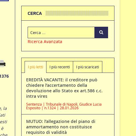
CERCA
Ricerca Avanzata
I più letti
I più recenti
I più scaricati
1376
EREDITÀ VACANTE: il creditore può
chiedere l’accertamento della
devoluzione allo Stato ex art.586 c.c.
intra vires
Sentenza | Tribunale di Napoli, Giudice Lucia
, la
Esposito | n.1324 | 28.01.2026
ati
MUTUO: l’allegazione del piano di
esti
ammortamento non costituisce
 è
requisito di validità
 che