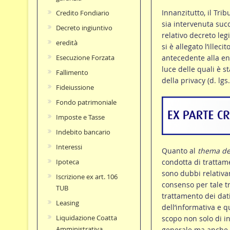
Innanzitutto, il Tr
Credito Fondiario
sia intervenuta suc
Decreto ingiuntivo
relativo decreto legi
eredità
si è allegato l’ille
antecedente alla ent
Esecuzione Forzata
luce delle quali è s
Fallimento
della privacy (d. lgs
Fideiussione
Fondo patrimoniale
Imposte e Tasse
Indebito bancario
Interessi
Quanto al
thema d
condotta di trattam
Ipoteca
sono dubbi relativa
Iscrizione ex art. 106
consenso per tale tra
TUB
trattamento dei dati
Leasing
dell’informativa e q
Liquidazione Coatta
scopo non solo di in
Amministrativa
generale ma anche, 