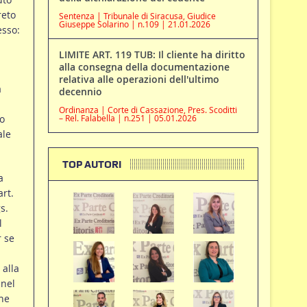
reto
Sentenza | Tribunale di Siracusa, Giudice
Giuseppe Solarino | n.109 | 21.01.2026
esso:
LIMITE ART. 119 TUB: Il cliente ha diritto
alla consegna della documentazione
relativa alle operazioni dell'ultimo
a
decennio
Ordinanza | Corte di Cassazione, Pres. Scoditti
o
– Rel. Falabella | n.251 | 05.01.2026
ale
TOP AUTORI
a
rt.
s.
l
r se
 alla
 nel
one