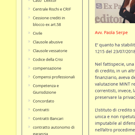
Caso "Lexitor"
Centrale Rischi e CRIF
Cessione crediti in
blocco ex art.58
Avv. Paola Serpe
Civile
Clausole abusive
E’ quanto ha stabili
Clausole vessatorie
1215 del 23/07/2018,
Codice della Crisi
Nel fattispecie, una
compensazione
di credito, in un a
Compensi professionali
finanziario, aveva 
valutazione MINT rel
Competenza e
correntisti, invece,
Giurisdizione
preservare la privac
Concordato
L’istituto di credit
Contratti
unica e non ripetuta
Contratti Bancari
imputabile al difens
contratto autonomo di
nell’altro procedime
garanzia