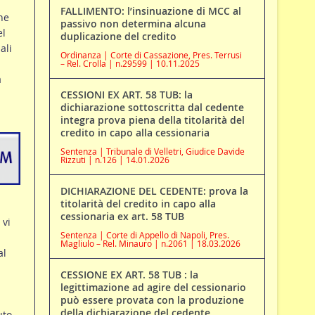
FALLIMENTO: l’insinuazione di MCC al
ne
passivo non determina alcuna
el
duplicazione del credito
ali
Ordinanza | Corte di Cassazione, Pres. Terrusi
– Rel. Crolla | n.29599 | 10.11.2025
a
CESSIONI EX ART. 58 TUB: la
dichiarazione sottoscritta dal cedente
integra prova piena della titolarità del
credito in capo alla cessionaria
Sentenza | Tribunale di Velletri, Giudice Davide
Rizzuti | n.126 | 14.01.2026
DICHIARAZIONE DEL CEDENTE: prova la
titolarità del credito in capo alla
cessionaria ex art. 58 TUB
 vi
Sentenza | Corte di Appello di Napoli, Pres.
Magliulo – Rel. Minauro | n.2061 | 18.03.2026
al
CESSIONE EX ART. 58 TUB : la
legittimazione ad agire del cessionario
può essere provata con la produzione
della dichiarazione del cedente
uto