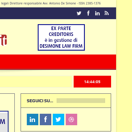
di legali Direttore responsabile Avv. Antonio De Simone - ISSN 2385-1376
Caturano
14:44:06
SEGUICI SU…