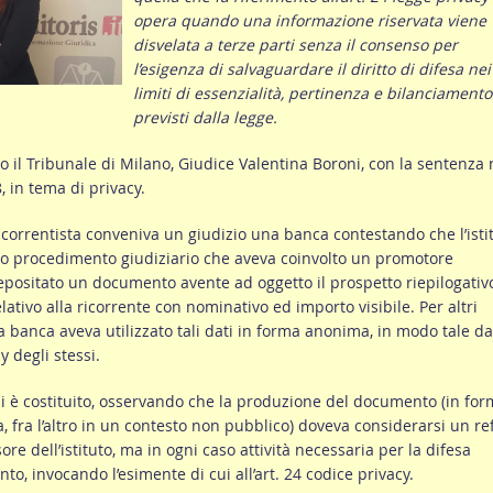
opera quando una informazione riservata viene
disvelata a terze parti senza il consenso per
l’esigenza di salvaguardare il diritto di difesa nei
limiti di essenzialità, pertinenza e bilanciamento
previsti dalla legge.
to il Tribunale di Milano, Giudice Valentina Boroni, con la sentenza 
 in tema di privacy.
 correntista conveniva un giudizio una banca contestando che l’isti
ltro procedimento giudiziario che aveva coinvolto un promotore
depositato un documento avente ad oggetto il prospetto riepilogativ
ativo alla ricorrente con nominativo ed importo visibile. Per altri
 la banca aveva utilizzato tali dati in forma anonima, in modo tale da
y degli stessi.
o si è costituito, osservando che la produzione del documento (in fo
, fra l’altro in un contesto non pubblico) doveva considerarsi un re
ore dell’istituto, ma in ogni caso attività necessaria per la difesa
nto, invocando l’esimente di cui all’art. 24 codice privacy.