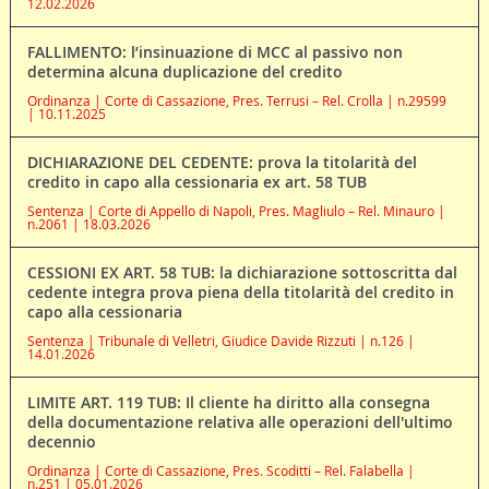
12.02.2026
FALLIMENTO: l’insinuazione di MCC al passivo non
determina alcuna duplicazione del credito
Ordinanza | Corte di Cassazione, Pres. Terrusi – Rel. Crolla | n.29599
| 10.11.2025
DICHIARAZIONE DEL CEDENTE: prova la titolarità del
credito in capo alla cessionaria ex art. 58 TUB
Sentenza | Corte di Appello di Napoli, Pres. Magliulo – Rel. Minauro |
n.2061 | 18.03.2026
CESSIONI EX ART. 58 TUB: la dichiarazione sottoscritta dal
cedente integra prova piena della titolarità del credito in
capo alla cessionaria
Sentenza | Tribunale di Velletri, Giudice Davide Rizzuti | n.126 |
14.01.2026
LIMITE ART. 119 TUB: Il cliente ha diritto alla consegna
della documentazione relativa alle operazioni dell'ultimo
decennio
Ordinanza | Corte di Cassazione, Pres. Scoditti – Rel. Falabella |
n.251 | 05.01.2026