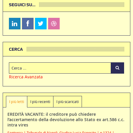
SEGUICI SU…
CERCA
Ricerca Avanzata
I più letti
I più recenti
I più scaricati
EREDITÀ VACANTE: il creditore può chiedere
l’accertamento della devoluzione allo Stato ex art.586 c.c.
intra vires
Sentenza | Tribunale di Napoli, Giudice Lucia Esposito | n.1324 |