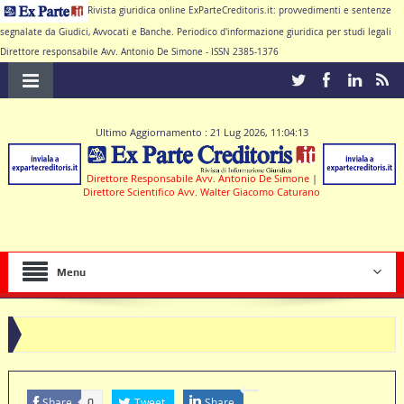
Rivista giuridica online ExParteCreditoris.it: provvedimenti e sentenze
segnalate da Giudici, Avvocati e Banche. Periodico d'informazione giuridica per studi legali
Direttore responsabile Avv. Antonio De Simone - ISSN 2385-1376
Ultimo Aggiornamento : 21 Lug 2026, 11:04:13
Direttore Responsabile Avv. Antonio De Simone
|
Direttore Scientifico Avv. Walter Giacomo Caturano
Menu
ausole nulle deve produrre il contratto di conto corrente
Share
Tweet
Share
0