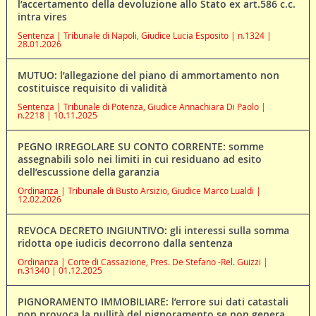
l’accertamento della devoluzione allo Stato ex art.586 c.c.
intra vires
Sentenza | Tribunale di Napoli, Giudice Lucia Esposito | n.1324 |
28.01.2026
MUTUO: l’allegazione del piano di ammortamento non
costituisce requisito di validità
Sentenza | Tribunale di Potenza, Giudice Annachiara Di Paolo |
n.2218 | 10.11.2025
PEGNO IRREGOLARE SU CONTO CORRENTE: somme
assegnabili solo nei limiti in cui residuano ad esito
dell’escussione della garanzia
Ordinanza | Tribunale di Busto Arsizio, Giudice Marco Lualdi |
12.02.2026
REVOCA DECRETO INGIUNTIVO: gli interessi sulla somma
ridotta ope iudicis decorrono dalla sentenza
Ordinanza | Corte di Cassazione, Pres. De Stefano -Rel. Guizzi |
n.31340 | 01.12.2025
PIGNORAMENTO IMMOBILIARE: l’errore sui dati catastali
non provoca la nullità del pignoramento se non genera