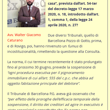
casa”, prevista dall’art. 54-ter
del decreto-legge 17 marzo
2020, n. 18, introdotto dall’art.
1, comma 1, della legge 24
aprile 2020, n. 27?
Avv. Walter Giacomo
Due diversi Tribunali, quello di
Caturano
Barcellona Pozzo di Gotto, prima,
e di Rovigo, poi, hanno rinvenuto un
fumus
di
incostituzionalità, rimettendo la questione alla Consulta.
La norma, il cui termine recentemente è stato prolungato
fino al prossimo 30 giugno, prevede la sospensione di
“ogni procedura esecutiva per il pignoramento
immobiliare di cui all’art. 555 del c.p.c. che abbia ad
oggetto l’abitazione principale del debitore”
.
Il Tribunale di Barcellona P.G. aveva già osservato che
“per effetto delle proroghe dell’efficacia temporale della
sospensione, il diritto dei creditori ad agire in executivis è
stato congelato”
e soprattutto che
“la norma non