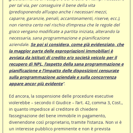
per tal via, per conseguire il bene della vita
(predisponendo all’uopo anche i necessari mezzi,
caparre, garanzie, penali, accantonamenti, riserve, ecc.),
non rientra certo nel rischio d’impresa che le regole del
gioco vengano modificate a partita iniziata, alterando la
necessaria, sana programmazione e pianificazione
aziendale.
Se poi si considera, come già evidenziato, che
la maggior parte delle espropriazioni immobiliari è
avviata da istituti di credito e/o società veicolo per il
recupero di NPL, l’aspetto della sana programmazione e
pianificazione e l’impatto delle disposizioni censurate
sulla programmazione aziendale e sulla concorrenza
appare ancor più evidente
”
.
Ed ancora, la sospensione delle procedure esecutive
violerebbe – secondo il Giudice – l’art. 42, comma 3, Cost.,
in quanto impedisce al creditore di chiedere
l’assegnazione del bene immobile in pagamento,
divenendone così proprietario, tramite l’istanza. Non vi è
un interesse pubblico preminente e non è prevista