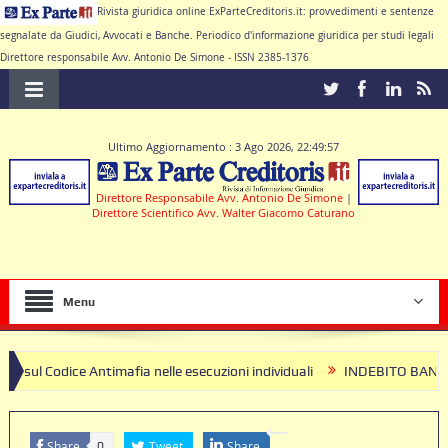
Rivista giuridica online ExParteCreditoris.it: provvedimenti e sentenze
segnalate da Giudici, Avvocati e Banche. Periodico d'informazione giuridica per studi legali
Direttore responsabile Avv. Antonio De Simone - ISSN 2385-1376
Ultimo Aggiornamento : 3 Ago 2026, 22:49:57
Direttore Responsabile Avv. Antonio De Simone
|
Direttore Scientifico Avv. Walter Giacomo Caturano
Menu
ntimafia nelle esecuzioni individuali
INDEBITO BANCARIO: il client
Share
Tweet
Share
0