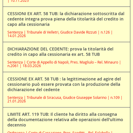
| 10.11.2025
CESSIONI EX ART. 58 TUB: la dichiarazione sottoscritta dal
cedente integra prova piena della titolarità del credito in
capo alla cessionaria
Sentenza | Tribunale di Velletri, Giudice Davide Rizzuti | n.126 |
14.01.2026
DICHIARAZIONE DEL CEDENTE: prova la titolarità del
credito in capo alla cessionaria ex art. 58 TUB
Sentenza | Corte di Appello di Napoli, Pres. Magliulo – Rel. Minauro |
n.2061 | 18.03.2026
CESSIONE EX ART. 58 TUB : la legittimazione ad agire del
cessionario può essere provata con la produzione della
dichiarazione del cedente
Sentenza | Tribunale di Siracusa, Giudice Giuseppe Solarino | n.109 |
21.01.2026
LIMITE ART. 119 TUB: Il cliente ha diritto alla consegna
della documentazione relativa alle operazioni dell'ultimo
decennio
Ordinanza | Corte di Cassazione, Pres. Scoditti – Rel. Falabella |