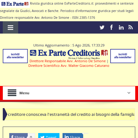
Rivista giuridica online ExParteCreditoris.it: provvedimenti e sentenze
segnalate da Giudici, Avvocati e Banche. Periodico d'informazione giuridica per studi legali
Direttore responsabile Avv. Antonio De Simone - ISSN 2385-1376
Ultimo Aggiornamento : 5 Ago 2026, 17:33:29
Direttore Responsabile Avv. Antonio De Simone
|
Direttore Scientifico Avv. Walter Giacomo Caturano
Menu
 conosceva l’estraneità del credito ai bisogni della famiglia
SEQUES
lle deve produrre il contratto di conto corrente
Share
Tweet
Share
0