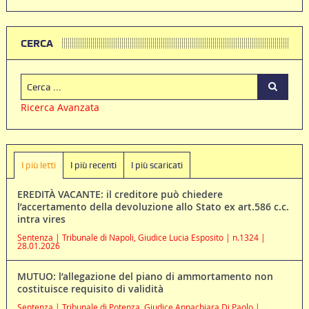
CERCA
Ricerca Avanzata
I più letti
I più recenti
I più scaricati
EREDITÀ VACANTE: il creditore può chiedere
l’accertamento della devoluzione allo Stato ex art.586 c.c.
intra vires
Sentenza | Tribunale di Napoli, Giudice Lucia Esposito | n.1324 |
28.01.2026
MUTUO: l’allegazione del piano di ammortamento non
costituisce requisito di validità
Sentenza | Tribunale di Potenza, Giudice Annachiara Di Paolo |