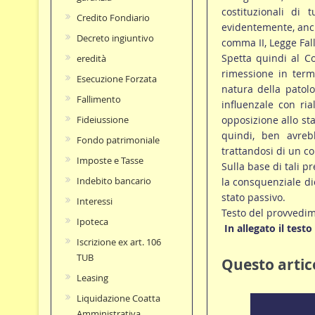
costituzionali di 
Credito Fondiario
evidentemente, anche
Decreto ingiuntivo
comma II, Legge Fall
Spetta quindi al Co
eredità
rimessione in termi
Esecuzione Forzata
natura della patolo
Fallimento
influenzale con ria
opposizione allo st
Fideiussione
quindi, ben avrebb
Fondo patrimoniale
trattandosi di un co
Imposte e Tasse
Sulla base di tali p
Indebito bancario
la consquenziale di
stato passivo.
Interessi
Testo del provvedi
Ipoteca
In allegato il test
Iscrizione ex art. 106
TUB
Questo artico
Leasing
Liquidazione Coatta
Amministrativa