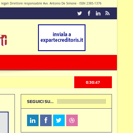
di legali Direttore responsabile Avv. Antonio De Simone - ISSN 2385-1376
Caturano
0:30:48
SEGUICI SU…