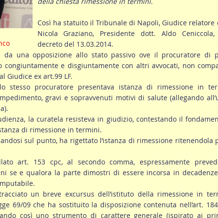
della chiesta rimessione in termini.
Così ha statuito il Tribunale di Napoli, Giudice relatore 
Nicola Graziano, Presidente dott. Aldo Ceniccola,
nco
decreto del 13.03.2014.
ne da una opposizione allo stato passivo ove il procuratore di 
ito congiuntamente e disgiuntamente con altri avvocati, non comp
al Giudice ex art.99 LF.
o stesso procuratore presentava istanza di rimessione in ter
pedimento, gravi e sopravvenuti motivi di salute (allegando all
a).
dienza, la curatela resisteva in giudizio, contestando il fondame
istanza di rimessione in termini.
iandosi sul punto, ha rigettato l’istanza di rimessione ritenendola 
ellato art. 153 cpc, al secondo comma, espressamente preved
ni se e qualora la parte dimostri di essere incorsa in decadenz
imputabile.
tracciato un breve excursus dell’istituto della rimessione in ter
gge 69/09 che ha sostituito la disposizione contenuta nell’art. 184
ando così uno strumento di carattere generale (ispirato ai prin