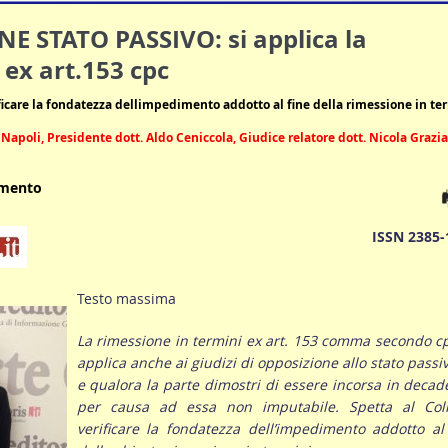
E STATO PASSIVO: si applica la
ex art.153 cpc
ificare la fondatezza dellimpedimento addotto al fine della rimessione in te
 Napoli, Presidente dott. Aldo Ceniccola, Giudice relatore dott. Nicola Grazi
umento
ISSN 2385-
Testo massima
La rimessione in termini ex art. 153 comma secondo cp
applica anche ai giudizi di opposizione allo stato passi
e qualora la parte dimostri di essere incorsa in deca
per causa ad essa non imputabile. Spetta al Coll
verificare la fondatezza dell’impedimento addotto al