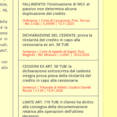
FALLIMENTO: l’insinuazione di MCC al
ile,
passivo non determina alcuna
. 98,
duplicazione del credito
Ordinanza | Corte di Cassazione, Pres. Terrusi
della
– Rel. Crolla | n.29599 | 10.11.2025
hé la
drome
DICHIARAZIONE DEL CEDENTE: prova la
so in
titolarità del credito in capo alla
uali,
cessionaria ex art. 58 TUB
to”,
Sentenza | Corte di Appello di Napoli, Pres.
Magliulo – Rel. Minauro | n.2061 | 18.03.2026
e con
CESSIONI EX ART. 58 TUB: la
 allo
dichiarazione sottoscritta dal cedente
integra prova piena della titolarità del
credito in capo alla cessionaria
Sentenza | Tribunale di Velletri, Giudice Davide
Rizzuti | n.126 | 14.01.2026
LIMITE ART. 119 TUB: Il cliente ha diritto
alla consegna della documentazione
relativa alle operazioni dell'ultimo
decennio