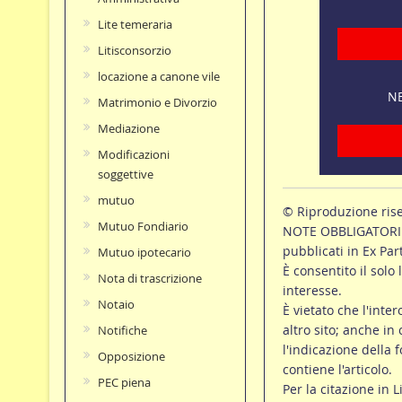
Lite temeraria
Litisconsorzio
locazione a canone vile
NE
Matrimonio e Divorzio
Mediazione
Modificazioni
soggettive
mutuo
© Riproduzione ris
Mutuo Fondiario
NOTE OBBLIGATORIE p
pubblicati in Ex Par
Mutuo ipotecario
È consentito il solo 
Nota di trascrizione
interesse.
Notaio
È vietato che l'inte
altro sito; anche in
Notifiche
l'indicazione della f
Opposizione
contiene l'articolo.
PEC piena
Per la citazione in L