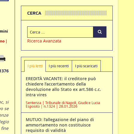
CERCA
rmini
Ricerca Avanzata
ano |
I più letti
I più recenti
I più scaricati
1376
EREDITÀ VACANTE: il creditore può
chiedere l’accertamento della
devoluzione allo Stato ex art.586 c.c.
intra vires
c, si
Sentenza | Tribunale di Napoli, Giudice Lucia
Esposito | n.1324 | 28.01.2026
vo se
denze
MUTUO: l’allegazione del piano di
egio
ammortamento non costituisce
 fine
requisito di validità