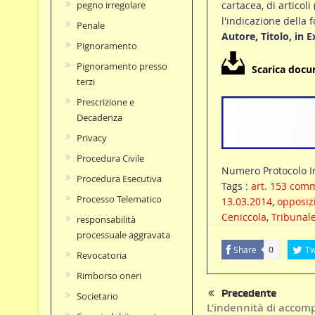
cartacea, di articoli
pegno irregolare
l'indicazione della 
Penale
Autore, Titolo, in 
Pignoramento
Pignoramento presso
Scarica doc
terzi
Prescrizione e
Decadenza
Privacy
Procedura Civile
Numero Protocolo I
Procedura Esecutiva
Tags :
art. 153 com
Processo Telematico
13.03.2014
,
opposizi
Ceniccola
,
Tribunale
responsabilità
processuale aggravata
Share
Tw
0
Revocatoria
Rimborso oneri
Precedente
Societario
L’indennità di acco