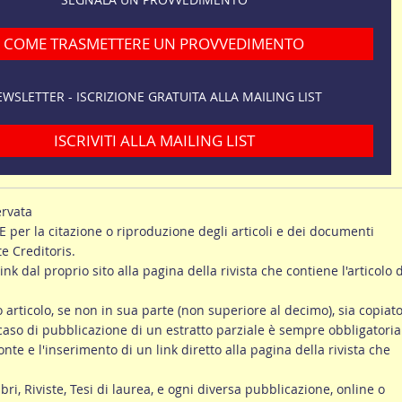
COME TRASMETTERE UN PROVVEDIMENTO
WSLETTER - ISCRIZIONE GRATUITA ALLA MAILING LIST
ISCRIVITI ALLA MAILING LIST
ervata
er la citazione o riproduzione degli articoli e dei documenti
te Creditoris.
link dal proprio sito alla pagina della rivista che contiene l'articolo d
ro articolo, se non in sua parte (non superiore al decimo), sia copiato
 caso di pubblicazione di un estratto parziale è sempre obbligatoria
onte e l'inserimento di un link diretto alla pagina della rivista che
ibri, Riviste, Tesi di laurea, e ogni diversa pubblicazione, online o