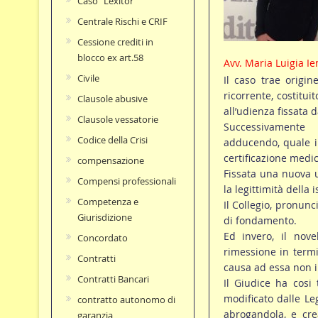
Caso "Lexitor"
Centrale Rischi e CRIF
Cessione crediti in
blocco ex art.58
Avv. Maria Luigia Ie
Civile
Il caso trae origi
ricorrente, costitu
Clausole abusive
all’udienza fissata d
Clausole vessatorie
Successivamente l
Codice della Crisi
adducendo, quale im
certificazione medic
compensazione
Fissata una nuova u
Compensi professionali
la legittimità della 
Competenza e
Il Collegio, pronunc
Giurisdizione
di fondamento.
Ed invero, il nov
Concordato
rimessione in termi
Contratti
causa ad essa non 
Contratti Bancari
Il Giudice ha cosi 
modificato dalle Le
contratto autonomo di
abrogandola, e cre
garanzia