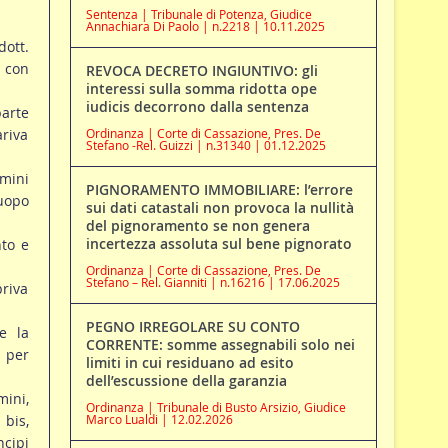
Sentenza | Tribunale di Potenza, Giudice
Annachiara Di Paolo | n.2218 | 10.11.2025
dott.
 con
REVOCA DECRETO INGIUNTIVO: gli
interessi sulla somma ridotta ope
iudicis decorrono dalla sentenza
parte
ariva
Ordinanza | Corte di Cassazione, Pres. De
Stefano -Rel. Guizzi | n.31340 | 01.12.2025
mini
PIGNORAMENTO IMMOBILIARE: l’errore
’uopo
sui dati catastali non provoca la nullità
del pignoramento se non genera
incertezza assoluta sul bene pignorato
nto e
Ordinanza | Corte di Cassazione, Pres. De
Stefano – Rel. Gianniti | n.16216 | 17.06.2025
priva
PEGNO IRREGOLARE SU CONTO
e la
CORRENTE: somme assegnabili solo nei
e per
limiti in cui residuano ad esito
dell’escussione della garanzia
mini,
Ordinanza | Tribunale di Busto Arsizio, Giudice
 bis,
Marco Lualdi | 12.02.2026
cipi