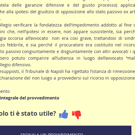
tutela delle garanzie difensive e del giusto processo) applicab
 alla ipotesi del giudizio di opposizione allo stato passivo ex art
.
llegio verificare la fondatezza dell’impedimento addotto al fine 
ni che, nell’ipotesi in essere, non appare sussistente, sia perc
gia occorsa all’avvocato non era cosi grave, trattandosi di sin
lzo febbrile, e sia perché il procuratore era costituito nel ricor
ato passivo congiuntamente e disgiuntamente con altri avvocati i q
ero potuto comparire all’udienza in luogo dell’avvocato “mala
llegio difensivo.
resupposti, il Tribunale di Napoli ha rigettato l’istanza di rimession
chiarazione del non luogo a provvedersi sul ricorso in opposizione
mento
o integrale del provvedimento
lo ti è stato utile?
SEGNALA UN PROVVEDIMENTO