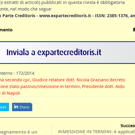
 (o estratti di articoli) pubblicati in questa rivista è obbligatoria
fonte, nel modo che segue:
Ex Parte Creditoris - www.expartecreditoris.it - ISSN: 2385-1376, a
umento
nterno : 172/2014
ma secondo cpc
,
Giudice relatore dott. Nicola Graziano decreto
one stato passivo,rimessione in termini
,
Presidente dott. Aldo
 di Napoli
eet
Share
Succes
RIMESSIONE IN TERMINI: è applicabi
mpagnamento è un