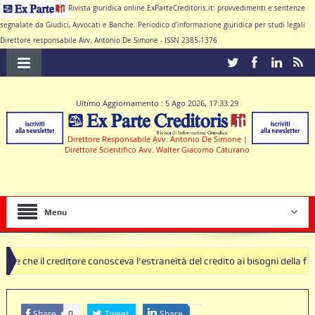
Rivista giuridica online ExParteCreditoris.it: provvedimenti e sentenze
segnalate da Giudici, Avvocati e Banche. Periodico d'informazione giuridica per studi legali
Direttore responsabile Avv. Antonio De Simone - ISSN 2385-1376
Ultimo Aggiornamento : 5 Ago 2026, 17:33:29
Direttore Responsabile Avv. Antonio De Simone
|
Direttore Scientifico Avv. Walter Giacomo Caturano
Menu
editore conosceva l’estraneità del credito ai bisogni della famiglia
sole nulle deve produrre il contratto di conto corrente
Share
Tweet
Share
0