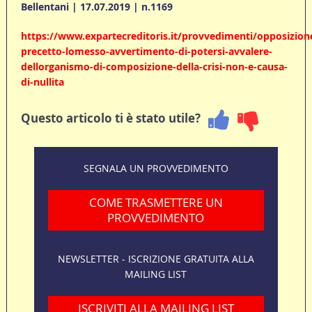
Bellentani | 17.07.2019 | n.1169
https://www.expartecreditoris.it/provvedimenti/opposizion
precetto-lomesso-avvertimento-di-potersi-avvalere-
dellorganismo-di-composizione-della-crisi-non-e-causa-
di-nullita
Questo articolo ti è stato utile?
SEGNALA UN PROVVEDIMENTO
COME TRASMETTERE UN
PROVVEDIMENTO
NEWSLETTER - ISCRIZIONE GRATUITA ALLA
MAILING LIST
ISCRIVITI ALLA MAILING LIST