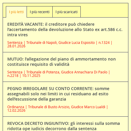
I più letti
I più recenti
I più scaricati
EREDITÀ VACANTE: il creditore può chiedere
l’accertamento della devoluzione allo Stato ex art.586 c.c.
intra vires
Sentenza | Tribunale di Napoli, Giudice Lucia Esposito | n.1324 |
28.01.2026
MUTUO: l’allegazione del piano di ammortamento non
costituisce requisito di validità
Sentenza | Tribunale di Potenza, Giudice Annachiara Di Paolo |
n.2218 | 10.11.2025
PEGNO IRREGOLARE SU CONTO CORRENTE: somme
assegnabili solo nei limiti in cui residuano ad esito
dell’escussione della garanzia
Ordinanza | Tribunale di Busto Arsizio, Giudice Marco Lualdi |
12.02.2026
REVOCA DECRETO INGIUNTIVO: gli interessi sulla somma
ridotta ope iudicis decorrono dalla sentenza