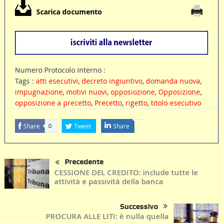
Scarica documento
Numero Protocolo Interno :
Tags :
atti esecutivi
,
decreto ingiuntivo
,
domanda nuova
,
impugnazione
,
motivi nuovi
,
opposiozione
,
Opposizione
,
opposizione a precetto
,
Precetto
,
rigetto
,
titolo esecutivo
Share
Tweet
Share
0
Precedente
CESSIONE DEL CREDITO: include tutte le
attività e passività della banca
Successivo
PROCURA ALLE LITI: è nulla quella