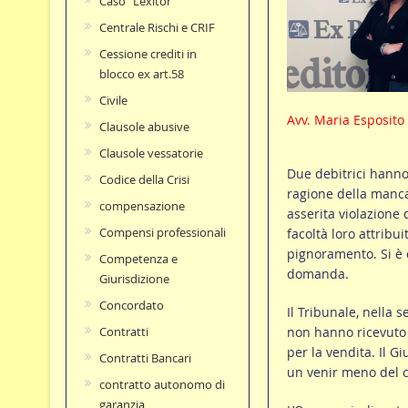
Caso "Lexitor"
Centrale Rischi e CRIF
Cessione crediti in
blocco ex art.58
Civile
Avv. Maria Esposito
Clausole abusive
Clausole vessatorie
Due debitrici hanno 
Codice della Crisi
ragione della mancat
compensazione
asserita violazione d
Compensi professionali
facoltà loro attribu
pignoramento. Si è c
Competenza e
domanda.
Giurisdizione
Concordato
Il Tribunale, nella 
non hanno ricevuto 
Contratti
per la vendita. Il G
Contratti Bancari
un venir meno del co
contratto autonomo di
garanzia