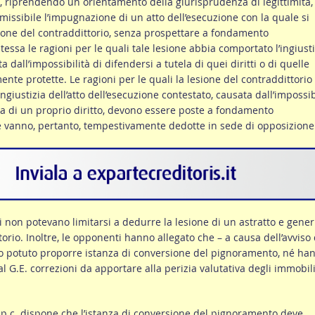
, riprendendo un orientamento della giurisprudenza di legittimità,
missibile l’impugnazione di un atto dell’esecuzione con la quale si
ione del contraddittorio, senza prospettare a fondamento
essa le ragioni per le quali tale lesione abbia comportato l’ingiusti
 dall’impossibilità di difendersi a tutela di quei diritti o di quelle
ente protette. Le ragioni per le quali la lesione del contraddittorio
ngiustizia dell’atto dell’esecuzione contestato, causata dall’impossib
ela di un proprio diritto, devono essere poste a fondamento
 vanno, pertanto, tempestivamente dedotte in sede di opposizione
ci non potevano limitarsi a dedurre la lesione di un astratto e gener
ttorio. Inoltre, le opponenti hanno allegato che – a causa dell’avviso 
o potuto proporre istanza di conversione del pignoramento, né ha
l G.E. correzioni da apportare alla perizia valutativa degli immobil
c.p.c. dispone che l’istanza di conversione del pignoramento deve