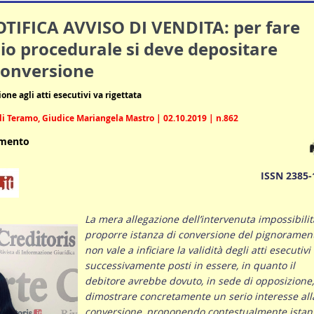
IFICA AVVISO DI VENDITA: per fare
izio procedurale si deve depositare
conversione
ne agli atti esecutivi va rigettata
i Teramo, Giudice Mariangela Mastro | 02.10.2019 | n.862
umento
ISSN 2385-
La mera allegazione dell’intervenuta impossibilit
proporre istanza di conversione del pignoramen
non vale a inficiare la validità degli atti esecutivi
successivamente posti in essere, in quanto il
debitore avrebbe dovuto, in sede di opposizione,
dimostrare concretamente un serio interesse all
conversione, proponendo contestualmente istan