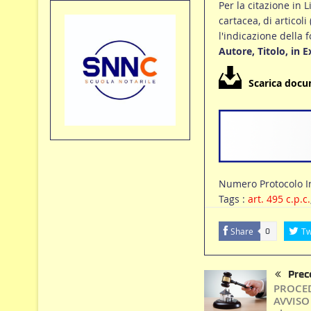
Per la citazione in L
cartacea, di articoli
l'indicazione della 
Autore, Titolo, in 
Scarica doc
Numero Protocolo In
Tags :
art. 495 c.p.c.
Share
Tw
0
Prec
PROCED
AVVISO 