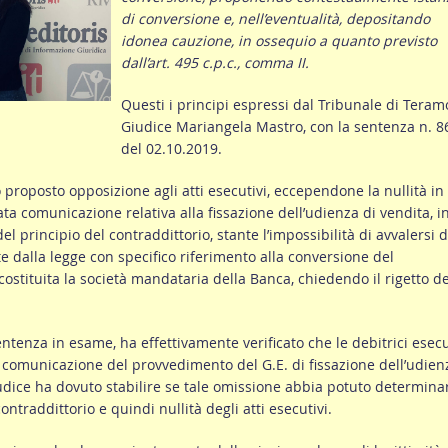
di conversione e, nell’eventualità, depositando
idonea cauzione, in ossequio a quanto previsto
dall’art. 495 c.p.c., comma II.
Questi i principi espressi dal Tribunale di Teram
Giudice Mariangela Mastro, con la sentenza n. 8
del 02.10.2019.
proposto opposizione agli atti esecutivi, eccependone la nullità in
a comunicazione relativa alla fissazione dell’udienza di vendita, i
el principio del contraddittorio, stante l’impossibilità di avvalersi d
ite dalla legge con specifico riferimento alla conversione del
ostituita la società mandataria della Banca, chiedendo il rigetto de
sentenza in esame, ha effettivamente verificato che le debitrici esec
comunicazione del provvedimento del G.E. di fissazione dell’udien
iudice ha dovuto stabilire se tale omissione abbia potuto determina
ntraddittorio e quindi nullità degli atti esecutivi.