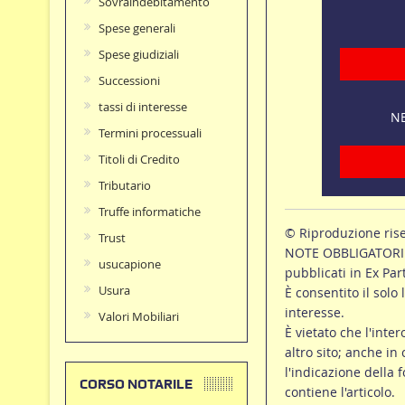
Sovraindebitamento
Spese generali
Spese giudiziali
Successioni
tassi di interesse
NE
Termini processuali
Titoli di Credito
Tributario
Truffe informatiche
© Riproduzione ris
Trust
NOTE OBBLIGATORIE p
usucapione
pubblicati in Ex Par
Usura
È consentito il solo 
interesse.
Valori Mobiliari
È vietato che l'inte
altro sito; anche in
l'indicazione della f
CORSO NOTARILE
contiene l'articolo.