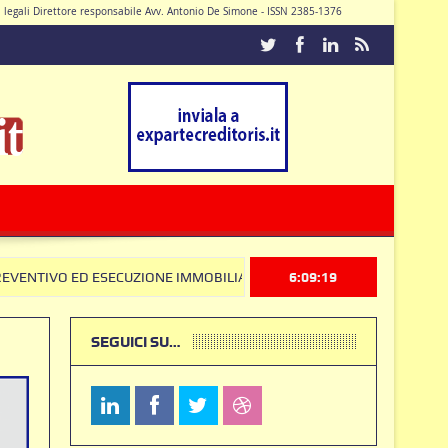
di legali Direttore responsabile Avv. Antonio De Simone - ISSN 2385-1376
Caturano
SECUZIONE IMMOBILIARE: la Corte Costituzionale frena sul Codice Anti
6:09:20
SEGUICI SU…