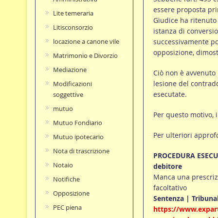
essere proposta pri
Lite temeraria
Giudice ha ritenuto 
Litisconsorzio
istanza di conversio
successivamente post
locazione a canone vile
opposizione, dimost
Matrimonio e Divorzio
Mediazione
Ciò non è avvenuto n
lesione del contradd
Modificazioni
esecutate.
soggettive
mutuo
Per questo motivo, i
Mutuo Fondiario
Per ulteriori approf
Mutuo ipotecario
Nota di trascrizione
PROCEDURA ESECUTIV
Notaio
debitore
Manca una prescriz
Notifiche
facoltativo
Opposizione
Sentenza | Tribunal
PEC piena
https://www.expart