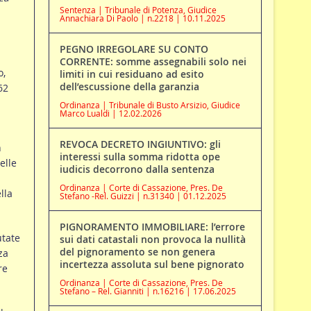
Sentenza | Tribunale di Potenza, Giudice
Annachiara Di Paolo | n.2218 | 10.11.2025
PEGNO IRREGOLARE SU CONTO
CORRENTE: somme assegnabili solo nei
o,
limiti in cui residuano ad esito
dell’escussione della garanzia
62
Ordinanza | Tribunale di Busto Arsizio, Giudice
Marco Lualdi | 12.02.2026
REVOCA DECRETO INGIUNTIVO: gli
n
interessi sulla somma ridotta ope
elle
iudicis decorrono dalla sentenza
Ordinanza | Corte di Cassazione, Pres. De
lla
Stefano -Rel. Guizzi | n.31340 | 01.12.2025
PIGNORAMENTO IMMOBILIARE: l’errore
utate
sui dati catastali non provoca la nullità
del pignoramento se non genera
za
incertezza assoluta sul bene pignorato
re
Ordinanza | Corte di Cassazione, Pres. De
Stefano – Rel. Gianniti | n.16216 | 17.06.2025