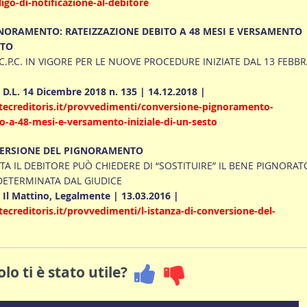
igo-di-notificazione-al-debitore
ORAMENTO: RATEIZZAZIONE DEBITO A 48 MESI E VERSAMENTO
STO
C.P.C. IN VIGORE PER LE NUOVE PROCEDURE INIZIATE DAL 13 FEBB
| D.L. 14 Dicembre 2018 n. 135 | 14.12.2018 |
ecreditoris.it/provvedimenti/conversione-pignoramento-
to-a-48-mesi-e-versamento-iniziale-di-un-sesto
VERSIONE DEL PIGNORAMENTO
TA IL DEBITORE PUÒ CHIEDERE DI “SOSTITUIRE” IL BENE PIGNORAT
ETERMINATA DAL GIUDICE
| Il Mattino, Legalmente | 13.03.2016 |
ecreditoris.it/provvedimenti/l-istanza-di-conversione-del-
lo ti è stato utile?