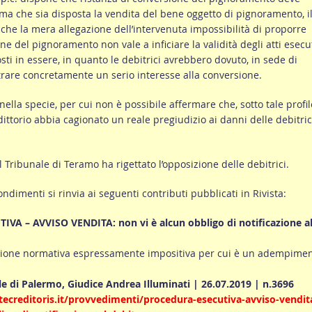
ma che sia disposta la vendita del bene oggetto di pignoramento, i
che la mera allegazione dell’intervenuta impossibilità di proporre
ne del pignoramento non vale a inficiare la validità degli atti esecut
i in essere, in quanto le debitrici avrebbero dovuto, in sede di
rare concretamente un serio interesse alla conversione.
ella specie, per cui non è possibile affermare che, sotto tale profilo
ittorio abbia cagionato un reale pregiudizio ai danni delle debitric
l Tribunale di Teramo ha rigettato l’opposizione delle debitrici.
ondimenti si rinvia ai seguenti contributi pubblicati in Rivista:
A – AVVISO VENDITA: non vi è alcun obbligo di notificazione a
ione normativa espressamente impositiva per cui è un adempime
e di Palermo, Giudice Andrea Illuminati | 26.07.2019 | n.3696
ecreditoris.it/provvedimenti/procedura-esecutiva-avviso-vendit