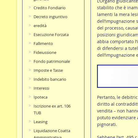
L’Organo giudicante
stabilito che è inam
Credito Fondiario
lamenti la mera les
Decreto ingiuntivo
dell’impugnazione st
eredità
del processo, causata
posizioni giuridicam
Esecuzione Forzata
abbia comportato l’i
Fallimento
di difendersi a tut
Fideiussione
dell’impugnazione e
Fondo patrimoniale
Imposte e Tasse
Indebito bancario
Interessi
Pertanto, le debitri
Ipoteca
diritto al contraddi
Iscrizione ex art. 106
vendita – non hann
TUB
potuto evidenziare a
Leasing
pignorati.
Liquidazione Coatta
Sebbene l’art. 495 
Amministrativa