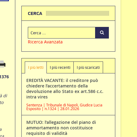
CERCA
Ricerca Avanzata
I più letti
I più recenti
I più scaricati
1376
EREDITÀ VACANTE: il creditore può
chiedere l’accertamento della
devoluzione allo Stato ex art.586 c.c.
à di
intra vires
to
Sentenza | Tribunale di Napoli, Giudice Lucia
Esposito | n.1324 | 28.01.2026
MUTUO: l’allegazione del piano di
ammortamento non costituisce
a
requisito di validità
za