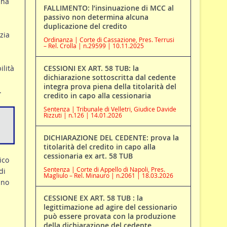
 ha
FALLIMENTO: l’insinuazione di MCC al
passivo non determina alcuna
duplicazione del credito
zia
Ordinanza | Corte di Cassazione, Pres. Terrusi
– Rel. Crolla | n.29599 | 10.11.2025
ilità
CESSIONI EX ART. 58 TUB: la
dichiarazione sottoscritta dal cedente
integra prova piena della titolarità del
.
credito in capo alla cessionaria
Sentenza | Tribunale di Velletri, Giudice Davide
Rizzuti | n.126 | 14.01.2026
DICHIARAZIONE DEL CEDENTE: prova la
titolarità del credito in capo alla
cessionaria ex art. 58 TUB
ico
Sentenza | Corte di Appello di Napoli, Pres.
di
Magliulo – Rel. Minauro | n.2061 | 18.03.2026
nno
i
CESSIONE EX ART. 58 TUB : la
legittimazione ad agire del cessionario
può essere provata con la produzione
della dichiarazione del cedente