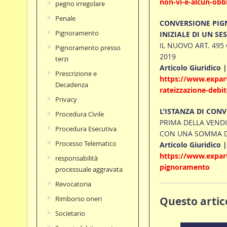
non-vi-e-alcun-obbl
pegno irregolare
Penale
CONVERSIONE PIGN
Pignoramento
INIZIALE DI UN SE
IL NUOVO ART. 495 
Pignoramento presso
2019
terzi
Articolo Giuridico 
Prescrizione e
https://www.expart
Decadenza
rateizzazione-debi
Privacy
L’ISTANZA DI CON
Procedura Civile
PRIMA DELLA VENDI
Procedura Esecutiva
CON UNA SOMMA D
Processo Telematico
Articolo Giuridico 
https://www.expart
responsabilità
pignoramento
processuale aggravata
Revocatoria
Questo artico
Rimborso oneri
Societario