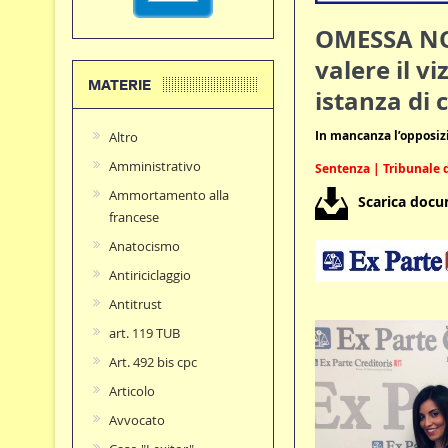
OMESSA NOT
valere il v
MATERIE
istanza di 
In mancanza l’opposizio
Altro
Amministrativo
Sentenza | Tribunale d
Ammortamento alla
Scarica doc
francese
Anatocismo
Antiriciclaggio
Antitrust
art. 119 TUB
Art. 492 bis cpc
Articolo
Avvocato