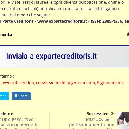
ibri, Riviste, Tesi di laurea, e ogni diversa pubblicazione, online o
 (o estratti di articoli) pubblicati in questa rivista è obbligatoria
fonte, nel modo che segue:
Ex Parte Creditoris - www.expartecreditoris.it - ISSN: 2385-1376, a
umento
terno :
,
avviso di vendita
,
conversione del pignoramento
,
Pignoramento
eet
Share
edente
Successivo
MUTUO: per il
URA ESECUTIVA –
perfezionamento non
VENDITA: non vi è