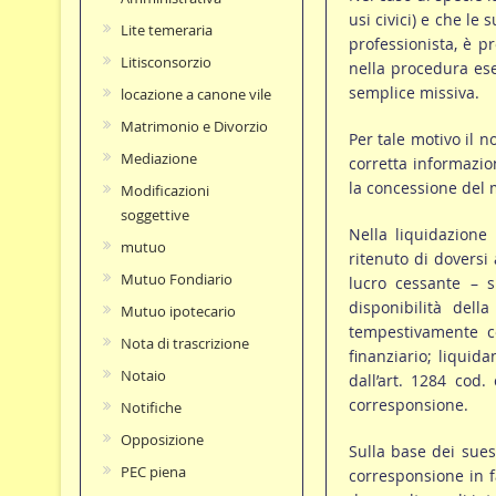
usi civici) e che le
Lite temeraria
professionista, è pr
Litisconsorzio
nella procedura ese
semplice missiva.
locazione a canone vile
Matrimonio e Divorzio
Per tale motivo il 
Mediazione
corretta informazion
la concessione del 
Modificazioni
soggettive
Nella liquidazione 
mutuo
ritenuto di doversi
Mutuo Fondiario
lucro cessante – 
disponibilità del
Mutuo ipotecario
tempestivamente co
Nota di trascrizione
finanziario; liquid
Notaio
dall’art. 1284 cod.
corresponsione.
Notifiche
Opposizione
Sulla base dei sues
PEC piena
corresponsione in f