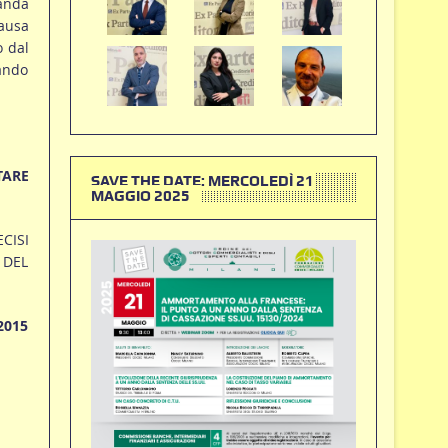
manda
ausa
o dal
ando
TARE
SAVE THE DATE: MERCOLEDÌ 21
MAGGIO 2025
CISI
 DEL
2015