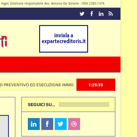
di legali Direttore responsabile Avv. Antonio De Simone - ISSN 2385-1376
Caturano
 ED ESECUZIONE IMMOBILIARE: la Corte Costituzionale frena sul Codice 
1:25:34
SEGUICI SU…