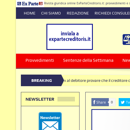
Rivista giuridica online ExParteCreditoris.it: provvedimenti 
HOME
CHI SIAMO
REDAZIONE
RICHIEDI CONSUL
Dirett
Provvedimenti
Sentenze della Settimana
Ne
pignoramento, spetta al debitore provare che il creditore conosceva l’es
BREAKING
a restituzione di somme versate in presenza di clausole nulle deve produr
NEWS
NEWSLETTER
Share
Tw
0