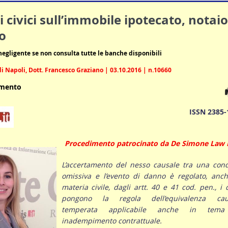
civici sull’immobile ipotecato, notaio
o
 negligente se non consulta tutte le banche disponibili
i Napoli, Dott. Francesco Graziano | 03.10.2016 | n.10660
umento
ISSN 2385-
Procedimento patrocinato da De Simone Law 
L’accertamento del nesso causale tra una cond
omissiva e l’evento di danno è regolato, anch
materia civile, dagli artt. 40 e 41 cod. pen., i 
pongono la regola dell’equivalenza cau
temperata applicabile anche in tem
inadempimento contrattuale.