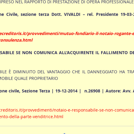
MPRESO NEL RAPPORTO DI PRESTAZIONE DI OPERA PROFESSIONALE
e Civile, sezione terza Dott. VIVALDI – rel. Presidente 19-03-
creditoris.it/provvedimenti/mutuo-fondiario-il-notaio-rogante-e
consulenza.html
NSABILE SE NON COMUNICA ALL’ACQUIRENTE IL FALLIMENTO D
BILE È DIMINUITO DEL VANTAGGIO CHE IL DANNEGGIATO HA TR
OBILE QUALE PROPRIETARIO
one civile, Sezione Terza | 19-12-2014 | n.26908 | Autore: Avv.
reditoris.it/provvedimenti/notaio-e-responsabile-se-non-comunica-
ento-della-parte-venditrice.html