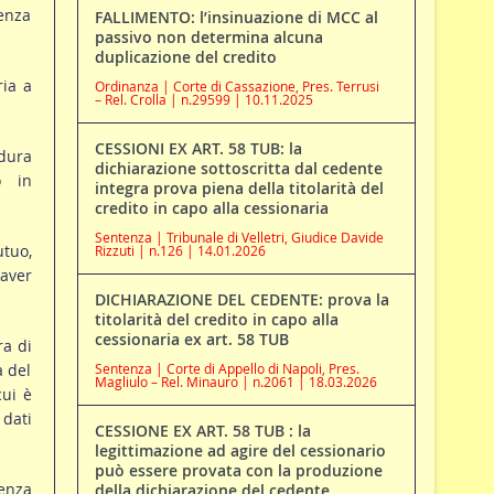
tenza
FALLIMENTO: l’insinuazione di MCC al
passivo non determina alcuna
duplicazione del credito
ia a
Ordinanza | Corte di Cassazione, Pres. Terrusi
– Rel. Crolla | n.29599 | 10.11.2025
CESSIONI EX ART. 58 TUB: la
edura
dichiarazione sottoscritta dal cedente
o in
integra prova piena della titolarità del
credito in capo alla cessionaria
Sentenza | Tribunale di Velletri, Giudice Davide
utuo,
Rizzuti | n.126 | 14.01.2026
 aver
DICHIARAZIONE DEL CEDENTE: prova la
titolarità del credito in capo alla
cessionaria ex art. 58 TUB
ra di
à del
Sentenza | Corte di Appello di Napoli, Pres.
Magliulo – Rel. Minauro | n.2061 | 18.03.2026
cui è
dati
CESSIONE EX ART. 58 TUB : la
legittimazione ad agire del cessionario
può essere provata con la produzione
senza
della dichiarazione del cedente