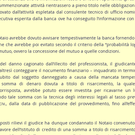
 summenzionate attività rientrassero a pieno titolo nelle obbligazion
ovato dall’attività espletata dal consulente tecnico di ufficio nom
cutiva esperita dalla banca ove ha conseguito l’informazione co
notaio avrebbe dovuto avvisare tempestivamente la banca fornend
e che avrebbe poi evitato secondo il criterio della “probabilità lo
mutuo, ovvero la concessione del mutuo a quelle condizioni.
del danno cagionato dall’illecito del professionista, il giudican
 altresì conteggiare il nocumento finanziario – inquadrato in termi
subito dal soggetto danneggiato a causa della mancata tempes
la somma di denaro dovuta a titolo di risarcimento, la quale
rrisposta, avrebbe potuto essere investita per ricavarne un l
ando tale somma con la tecnica degli interessi legali al tasso pre
 civ., dalla data di pubblicazione del provvedimento, fino all’effe
posti rilievi il giudice ha dunque condannato il Notaio convenuto
avore dell’Istituto di credito di una somma a titolo di risarciment