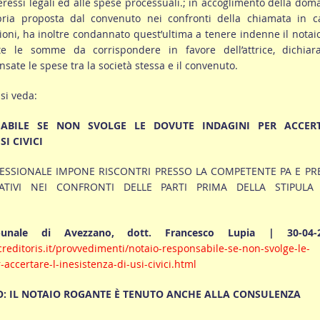
teressi legali ed alle spese processuali.; in accoglimento della do
pria proposta dal convenuto nei confronti della chiamata in c
zioni, ha inoltre condannato quest’ultima a tenere indenne il notai
e le somme da corrispondere in favore dell’attrice, dichiar
ate le spese tra la società stessa e il convenuto.
 si veda:
SABILE SE NON SVOLGE LE DOVUTE INDAGINI PER ACCER
SI CIVICI
FESSIONALE IMPONE RISCONTRI PRESSO LA COMPETENTE PA E PRE
ATIVI NEI CONFRONTI DELLE PARTI PRIMA DELLA STIPULA
bunale di Avezzano, dott. Francesco Lupia | 30-04-
reditoris.it/provvedimenti/notaio-responsabile-se-non-svolge-le-
accertare-l-inesistenza-di-usi-civici.html
: IL NOTAIO ROGANTE È TENUTO ANCHE ALLA CONSULENZA