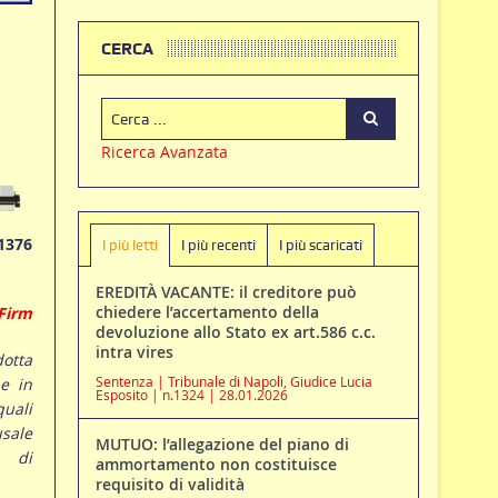
CERCA
Ricerca Avanzata
1376
I più letti
I più recenti
I più scaricati
EREDITÀ VACANTE: il creditore può
chiedere l’accertamento della
Firm
devoluzione allo Stato ex art.586 c.c.
intra vires
otta
Sentenza | Tribunale di Napoli, Giudice Lucia
e in
Esposito | n.1324 | 28.01.2026
quali
sale
MUTUO: l’allegazione del piano di
a di
ammortamento non costituisce
requisito di validità