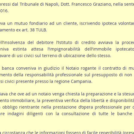
pressi dal Tribunale di Napoli, Dott. Francesco Graziano, nella sen
2016.
a un mutuo fondiario ad un cliente, iscrivendo ipoteca volontar
iamento ex art. 38 TULB.
l’insolvenza del debitore l’Istituto di credito avviava la proc
niva estinta attesa l’impignorabilità dell’immobile ipotecat
are di usi civici sul terreno di ubicazione dello stesso.
banca conveniva in giudizio il Notaio rogante il contratto di m
mento della responsabilità professionale sul presupposto di non
 usi civici presente presso la regione Campania.
ziava che ove ad un notaio venga chiesta la preparazione e la stesu
ento immobiliare, la preventiva verifica della libertà e disponibilit
 obbligo rientrante nella prestazione d’opera professionale per 
re indagini diligenti con la consultazione di tutte le banche 
a circostanza che le informazioni fossero di facile reperibilità (pre