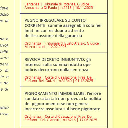
Sentenza | Tribunale di Potenza, Giudice
 deve
Annachiara Di Paolo | n.2218 | 10.11.2025
izio
PEGNO IRREGOLARE SU CONTO
he la
CORRENTE: somme assegnabili solo nei
limiti in cui residuano ad esito
dell’escussione della garanzia
one e
Ordinanza | Tribunale di Busto Arsizio, Giudice
rio),
Marco Lualdi | 12.02.2026
delle
vante
REVOCA DECRETO INGIUNTIVO: gli
opera
interessi sulla somma ridotta ope
iudicis decorrono dalla sentenza
o di
rie e
Ordinanza | Corte di Cassazione, Pres. De
Stefano -Rel. Guizzi | n.31340 | 01.12.2025
co da
ne di
PIGNORAMENTO IMMOBILIARE: l’errore
sui dati catastali non provoca la nullità
del pignoramento se non genera
mutuo
incertezza assoluta sul bene pignorato
messa
Ordinanza | Corte di Cassazione, Pres. De
Stefano – Rel. Gianniti | n.16216 | 17.06.2025