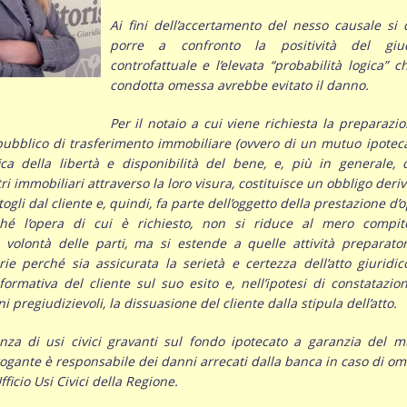
Ai fini dell’accertamento del nesso causale si
porre a confronto la positività del giud
controfattuale e l’elevata “probabilità logica” c
condotta omessa avrebbe evitato il danno.
Per il notaio a cui viene richiesta la preparazi
pubblico di trasferimento immobiliare (ovvero di un mutuo ipoteca
ica della libertà e disponibilità del bene, e, più in generale, 
tri immobiliari attraverso la loro visura, costituisce un obbligo deri
togli dal cliente e, quindi, fa parte dell’oggetto della prestazione d’
iché l’opera di cui è richiesto, non si riduce al mero compit
 volontà delle parti, ma si estende a quelle attività preparato
ie perché sia assicurata la serietà e certezza dell’atto giuridi
nformativa del cliente sul suo esito e, nell’ipotesi di constatazio
i pregiudizievoli, la dissuasione del cliente dalla stipula dell’atto.
enza di usi civici gravanti sul fondo ipotecato a garanzia del 
 rogante è responsabile dei danni arrecati dalla banca in caso di o
ficio Usi Civici della Regione.