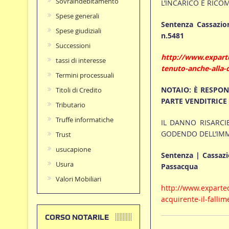
Sovraindebitamento
L’INCARICO È RICO
Spese generali
Sentenza Cassazion
Spese giudiziali
n.5481
Successioni
http://www.exparte
tassi di interesse
tenuto-anche-alla-
Termini processuali
NOTAIO: È RESPO
Titoli di Credito
PARTE VENDITRICE
Tributario
Truffe informatiche
IL DANNO RISARCI
GODENDO DELL’IMM
Trust
usucapione
Sentenza | Cassazi
Usura
Passacqua
Valori Mobiliari
http://www.expartec
acquirente-il-fallim
CORSO NOTARILE