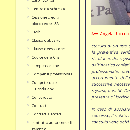
Caso "Lexitor"
Centrale Rischi e CRIF
Cessione crediti in
blocco ex art.58
Civile
Avv. Angela Ruocco
Clausole abusive
stesura di un atto 
Clausole vessatorie
la preventiva verif
Codice della Crisi
risultanze dei regis
dall’incarico conferi
compensazione
professionale, po
Compensi professionali
accertamento della
Competenza e
successive necessar
Giurisdizione
rogarsi, nonché l’i
presenza di iscrizion
Concordato
Contratti
In caso di sussist
Contratti Bancari
concesso, il notaio
consultazione dell’Uf
contratto autonomo di
garanzia