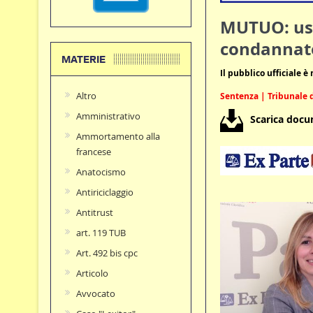
MUTUO: usi 
condannat
MATERIE
Il pubblico ufficiale è
Altro
Sentenza | Tribunale d
Amministrativo
Scarica doc
Ammortamento alla
francese
Anatocismo
Antiriciclaggio
Antitrust
art. 119 TUB
Art. 492 bis cpc
Articolo
Avvocato