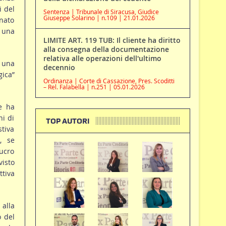
i del
Sentenza | Tribunale di Siracusa, Giudice
Giuseppe Solarino | n.109 | 21.01.2026
inato
n una
LIMITE ART. 119 TUB: Il cliente ha diritto
alla consegna della documentazione
relativa alle operazioni dell'ultimo
o una
decennio
gica”
Ordinanza | Corte di Cassazione, Pres. Scoditti
– Rel. Falabella | n.251 | 05.01.2026
te ha
ni di
TOP AUTORI
tiva
, se
ucro
visto
ttiva
 alla
o del