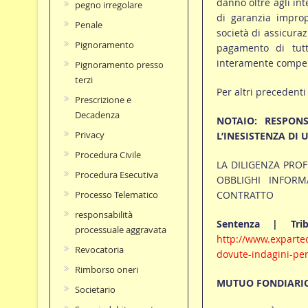
danno oltre agli in
pegno irregolare
di garanzia impro
Penale
società di assicura
Pignoramento
pagamento di tutt
interamente compens
Pignoramento presso
terzi
Per altri precedenti
Prescrizione e
Decadenza
NOTAIO: RESPON
Privacy
L’INESISTENZA DI U
Procedura Civile
LA DILIGENZA PRO
Procedura Esecutiva
OBBLIGHI INFORM
CONTRATTO
Processo Telematico
responsabilità
Sentenza | Tri
processuale aggravata
http://www.expartec
Revocatoria
dovute-indagini-per-
Rimborso oneri
MUTUO FONDIARIO
Societario