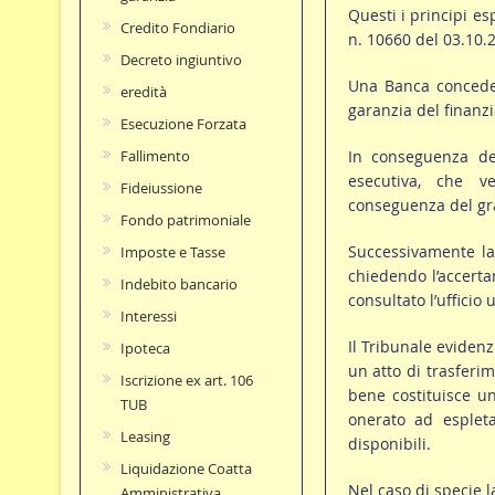
Questi i principi es
Credito Fondiario
n. 10660 del 03.10.
Decreto ingiuntivo
Una Banca concedev
eredità
garanzia del finanz
Esecuzione Forzata
In conseguenza del
Fallimento
esecutiva, che ve
Fideiussione
conseguenza del grav
Fondo patrimoniale
Successivamente la 
Imposte e Tasse
chiedendo l’accerta
Indebito bancario
consultato l’ufficio
Interessi
Il Tribunale eviden
Ipoteca
un atto di trasferim
Iscrizione ex art. 106
bene costituisce un
TUB
onerato ad espleta
Leasing
disponibili.
Liquidazione Coatta
Nel caso di specie l
Amministrativa