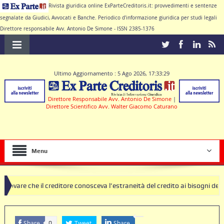
Rivista giuridica online ExParteCreditoris.it: provvedimenti e sentenze
segnalate da Giudici, Avvocati e Banche. Periodico d'informazione giuridica per studi legali
Direttore responsabile Avv. Antonio De Simone - ISSN 2385-1376
Ultimo Aggiornamento : 5 Ago 2026, 17:33:29
Direttore Responsabile Avv. Antonio De Simone
|
Direttore Scientifico Avv. Walter Giacomo Caturano
Menu
 creditore conosceva l’estraneità del credito ai bisogni della famiglia
lausole nulle deve produrre il contratto di conto corrente
Share
Tweet
Share
0