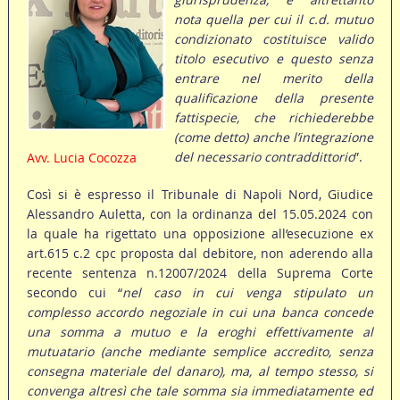
nota quella per cui il c.d. mutuo
condizionato costituisce valido
titolo esecutivo e questo senza
entrare nel merito della
qualificazione della presente
fattispecie, che richiederebbe
(come detto) anche l’integrazione
del necessario contraddittorio
”.
Avv. Lucia Cocozza
Così si è espresso il Tribunale di Napoli Nord, Giudice
Alessandro Auletta, con la ordinanza del 15.05.2024 con
la quale ha rigettato una opposizione all’esecuzione ex
art.615 c.2 cpc proposta dal debitore, non aderendo alla
recente sentenza n.12007/2024 della Suprema Corte
secondo cui “
nel caso in cui venga stipulato un
complesso accordo negoziale in cui una banca concede
una somma a mutuo e la eroghi effettivamente al
mutuatario (anche mediante semplice accredito, senza
consegna materiale del danaro), ma, al tempo stesso, si
convenga altresì che tale somma sia immediatamente ed