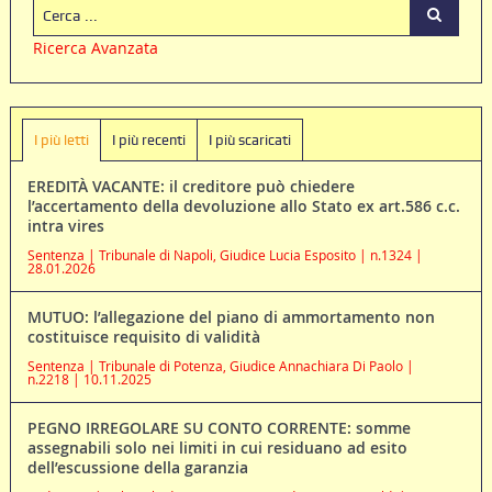
Ricerca Avanzata
I più letti
I più recenti
I più scaricati
EREDITÀ VACANTE: il creditore può chiedere
l’accertamento della devoluzione allo Stato ex art.586 c.c.
intra vires
Sentenza | Tribunale di Napoli, Giudice Lucia Esposito | n.1324 |
28.01.2026
MUTUO: l’allegazione del piano di ammortamento non
costituisce requisito di validità
Sentenza | Tribunale di Potenza, Giudice Annachiara Di Paolo |
n.2218 | 10.11.2025
PEGNO IRREGOLARE SU CONTO CORRENTE: somme
assegnabili solo nei limiti in cui residuano ad esito
dell’escussione della garanzia