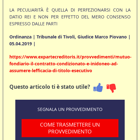
LA PECULIARITÀ È QUELLA DI PERFEZIONARSI CON LA
DATIO REI E NON PER EFFETTO DEL MERO CONSENSO
ESPRESSO DALLE PARTI
Ordinanza | Tribunale di Tivoli, Giudice Marco Piovano |
05.04.2019 |
https://www.expartecreditoris.it/provvedimenti/mutuo-
fondiario-il-contratto-condizionato-e-inidoneo-ad-
assumere-lefficacia-di-titolo-esecutivo
Questo articolo ti è stato utile?
SEGNALA UN PROVVEDIMENTO
COME TRASMETTERE UN
PROVVEDIMENTO