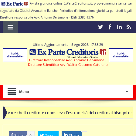
Rivista giuridica online ExParteCreditoris.it: provvedimenti e sentenze
segnalate da Giudici, Avvocati e Banche. Periodico d'informazione giuridica per studi legali
Direttore responsabile Avv. Antonio De Simone - ISSN 2385-1376
Ultimo Aggiornamento : 5 Ago 2026, 17:33:29
Direttore Responsabile Avv. Antonio De Simone
|
Direttore Scientifico Avv. Walter Giacomo Caturano
Menu
 creditore conosceva l’estraneità del credito ai bisogni della famiglia
lausole nulle deve produrre il contratto di conto corrente
Share
Tweet
Share
0