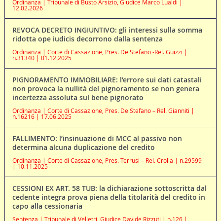
Ordinanza | Tribunale di Busto Arsizio, Giudice Marco Lualdi |
12.02.2026
REVOCA DECRETO INGIUNTIVO: gli interessi sulla somma
ridotta ope iudicis decorrono dalla sentenza
Ordinanza | Corte di Cassazione, Pres. De Stefano -Rel. Guizzi |
n.31340 | 01.12.2025
PIGNORAMENTO IMMOBILIARE: l’errore sui dati catastali
non provoca la nullità del pignoramento se non genera
incertezza assoluta sul bene pignorato
Ordinanza | Corte di Cassazione, Pres. De Stefano – Rel. Gianniti |
n.16216 | 17.06.2025
FALLIMENTO: l’insinuazione di MCC al passivo non
determina alcuna duplicazione del credito
Ordinanza | Corte di Cassazione, Pres. Terrusi – Rel. Crolla | n.29599
| 10.11.2025
CESSIONI EX ART. 58 TUB: la dichiarazione sottoscritta dal
cedente integra prova piena della titolarità del credito in
capo alla cessionaria
Sentenza | Tribunale di Velletri, Giudice Davide Rizzuti | n.126 |