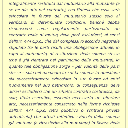
integralmente restituita dal mutuatario alla mutuante (e
se ne dia atto nel contratto), con l’intesa che essa sarà
svincolata in favore del mutuatario stesso solo al
verificarsi di determinate condizioni, benché debba
riconoscersi come regolarmente perfezionato un
contratto reale di mutuo, deve però escludersi, ai sensi
dell’art. 474 c.p.c., che dal complessivo accordo negoziale
stipulato tra le parti risulti una obbligazione attuale, in
capo al mutuatario, di restituzione della somma stessa
(che è già rientrata nel patrimonio della mutuante), in
quanto tale obbligazione sorge – per volontà delle parti
stesse – solo nel momento in cui la somma in questione
sia successivamente svincolata in suo favore ed entri
nuovamente nel suo patrimonio; di conseguenza, deve
altresì escludersi che un siffatto contratto costituisca, da
solo, titolo esecutivo, essendo necessario un ulteriore
atto, necessariamente consacrato nelle forme richieste
dall’art. 474 c.p.c. (atto pubblico o scrittura privata
autenticata) che attesti l’effettivo svincolo della somma
già mutuata (e ritrasferita alla mutuante) in favore della