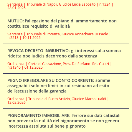
Sentenza | Tribunale di Napoli, Giudice Lucia Esposito | n.1324 |
28.01.2026
MUTUO: l’allegazione del piano di ammortamento non
costituisce requisito di validità
Sentenza | Tribunale di Potenza, Giudice Annachiara Di Paolo |
n.2218 | 10.11.2025
REVOCA DECRETO INGIUNTIVO: gli interessi sulla somma
ridotta ope iudicis decorrono dalla sentenza
Ordinanza | Corte di Cassazione, Pres. De Stefano -Rel. Guizzi |
n.31340 | 01.12.2025
PEGNO IRREGOLARE SU CONTO CORRENTE: somme
assegnabili solo nei limiti in cui residuano ad esito
dell’escussione della garanzia
Ordinanza | Tribunale di Busto Arsizio, Giudice Marco Lualdi |
12.02.2026
PIGNORAMENTO IMMOBILIARE: l’errore sui dati catastali
non provoca la nullità del pignoramento se non genera
incertezza assoluta sul bene pignorato