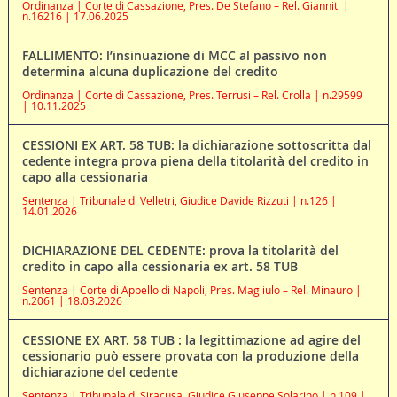
Ordinanza | Corte di Cassazione, Pres. De Stefano – Rel. Gianniti |
n.16216 | 17.06.2025
FALLIMENTO: l’insinuazione di MCC al passivo non
determina alcuna duplicazione del credito
Ordinanza | Corte di Cassazione, Pres. Terrusi – Rel. Crolla | n.29599
| 10.11.2025
CESSIONI EX ART. 58 TUB: la dichiarazione sottoscritta dal
cedente integra prova piena della titolarità del credito in
capo alla cessionaria
Sentenza | Tribunale di Velletri, Giudice Davide Rizzuti | n.126 |
14.01.2026
DICHIARAZIONE DEL CEDENTE: prova la titolarità del
credito in capo alla cessionaria ex art. 58 TUB
Sentenza | Corte di Appello di Napoli, Pres. Magliulo – Rel. Minauro |
n.2061 | 18.03.2026
CESSIONE EX ART. 58 TUB : la legittimazione ad agire del
cessionario può essere provata con la produzione della
dichiarazione del cedente
Sentenza | Tribunale di Siracusa, Giudice Giuseppe Solarino | n.109 |