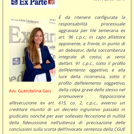
È da ritenere configurata la
responsabilità processuale
aggravata per lite temeraria ex
art. 96 c.p.c. in capo all’attore
opponente, a fronte, in punto di
an debeatur, della soccombenza
integrale di costui, ai sensi
dell’art. 91 c.p.c., sotto il profilo
dell’elemento oggettivo, e alla
luce della ricorrenza, sotto il
profilo dell’elemento soggettivo,
della colpa grave dello stesso nel
Avv. Guendalina Gais
promuovere l’opposizione
all’esecuzione ex art. 615, co. 2, c.p.c., avverso un
creditore munito di un decreto ingiuntivo passato in
giudicato, nonché per aver sollevato l’eccezione di nullità
della fideiussione nell’udienza di precisazione delle
conclusioni sulla scorta dell’invocata sentenza della CGUE