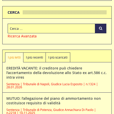
CERCA
Ricerca Avanzata
I più letti
I più recenti
I più scaricati
EREDITÀ VACANTE: il creditore può chiedere
l’accertamento della devoluzione allo Stato ex art.586 c.c.
intra vires
Sentenza | Tribunale di Napoli, Giudice Lucia Esposito | n.1324 |
28.01.2026
MUTUO: l’allegazione del piano di ammortamento non
costituisce requisito di validità
Sentenza | Tribunale di Potenza, Giudice Annachiara Di Paolo |
n.2218 | 10.11.2025