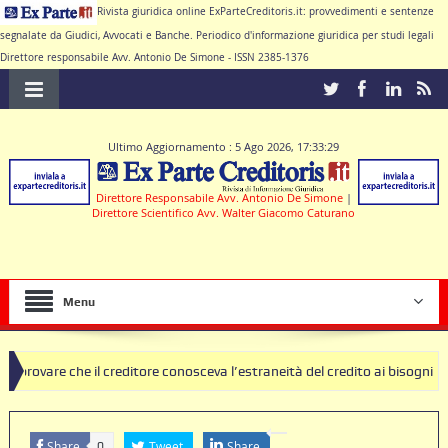
Rivista giuridica online ExParteCreditoris.it: provvedimenti e sentenze
segnalate da Giudici, Avvocati e Banche. Periodico d'informazione giuridica per studi legali
Direttore responsabile Avv. Antonio De Simone - ISSN 2385-1376
Ultimo Aggiornamento : 5 Ago 2026, 17:33:29
Direttore Responsabile Avv. Antonio De Simone
|
Direttore Scientifico Avv. Walter Giacomo Caturano
Menu
e il creditore conosceva l’estraneità del credito ai bisogni della famigl
di clausole nulle deve produrre il contratto di conto corrente
Share
Tweet
Share
0