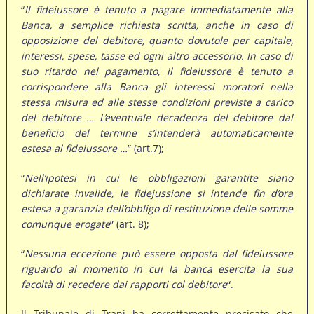
“
Il fideiussore è tenuto a pagare immediatamente alla
Banca, a semplice richiesta scritta, anche in caso di
opposizione del debitore, quanto dovutole per capitale,
interessi, spese, tasse ed ogni altro accessorio. In caso di
suo ritardo nel pagamento, il fideiussore è tenuto a
corrispondere alla Banca gli interessi moratori nella
stessa misura ed alle stesse condizioni previste a carico
del debitore … L’eventuale decadenza del debitore dal
beneficio del termine s’intenderà automaticamente
estesa al fideiussore …
” (art.7);
“
Nell’ipotesi in cui le obbligazioni garantite siano
dichiarate invalide, le fidejussione si intende fin d’ora
estesa a garanzia dell’obbligo di restituzione delle somme
comunque erogate
” (art. 8);
“
Nessuna eccezione può essere opposta dal fideiussore
riguardo al momento in cui la banca esercita la sua
facoltà di recedere dai rapporti col debitore
“.
Il Tribunale di Trani ha correttamente precisato che