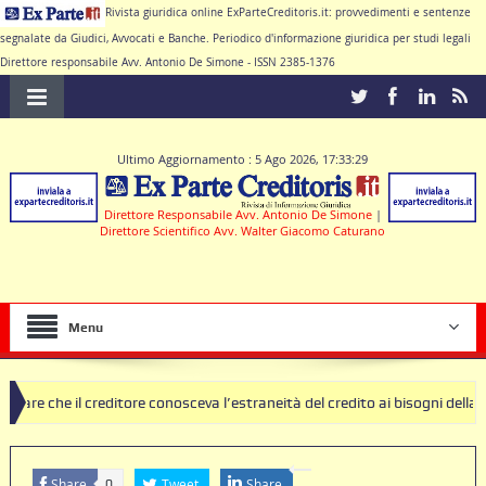
Rivista giuridica online ExParteCreditoris.it: provvedimenti e sentenze
segnalate da Giudici, Avvocati e Banche. Periodico d'informazione giuridica per studi legali
Direttore responsabile Avv. Antonio De Simone - ISSN 2385-1376
Ultimo Aggiornamento : 5 Ago 2026, 17:33:29
Direttore Responsabile Avv. Antonio De Simone
|
Direttore Scientifico Avv. Walter Giacomo Caturano
Menu
ditore conosceva l’estraneità del credito ai bisogni della famiglia
ole nulle deve produrre il contratto di conto corrente
Share
Tweet
Share
0