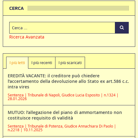
CERCA
Ricerca Avanzata
I più letti
I più recenti
I più scaricati
EREDITÀ VACANTE: il creditore può chiedere
l’accertamento della devoluzione allo Stato ex art.586 c.c.
intra vires
Sentenza | Tribunale di Napoli, Giudice Lucia Esposito | n.1324 |
28.01.2026
MUTUO: l’allegazione del piano di ammortamento non
costituisce requisito di validità
Sentenza | Tribunale di Potenza, Giudice Annachiara Di Paolo |
n.2218 | 10.11.2025