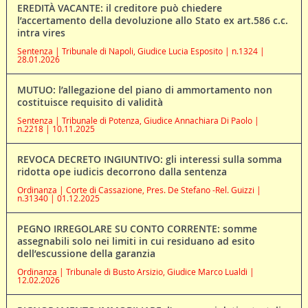
EREDITÀ VACANTE: il creditore può chiedere
l’accertamento della devoluzione allo Stato ex art.586 c.c.
intra vires
Sentenza | Tribunale di Napoli, Giudice Lucia Esposito | n.1324 |
28.01.2026
MUTUO: l’allegazione del piano di ammortamento non
costituisce requisito di validità
Sentenza | Tribunale di Potenza, Giudice Annachiara Di Paolo |
n.2218 | 10.11.2025
REVOCA DECRETO INGIUNTIVO: gli interessi sulla somma
ridotta ope iudicis decorrono dalla sentenza
Ordinanza | Corte di Cassazione, Pres. De Stefano -Rel. Guizzi |
n.31340 | 01.12.2025
PEGNO IRREGOLARE SU CONTO CORRENTE: somme
assegnabili solo nei limiti in cui residuano ad esito
dell’escussione della garanzia
Ordinanza | Tribunale di Busto Arsizio, Giudice Marco Lualdi |
12.02.2026