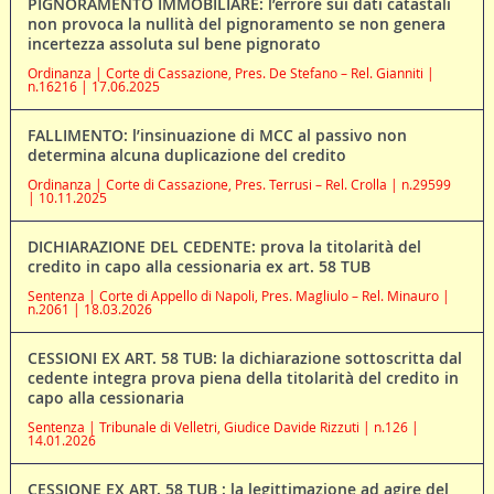
PIGNORAMENTO IMMOBILIARE: l’errore sui dati catastali
non provoca la nullità del pignoramento se non genera
incertezza assoluta sul bene pignorato
Ordinanza | Corte di Cassazione, Pres. De Stefano – Rel. Gianniti |
n.16216 | 17.06.2025
FALLIMENTO: l’insinuazione di MCC al passivo non
determina alcuna duplicazione del credito
Ordinanza | Corte di Cassazione, Pres. Terrusi – Rel. Crolla | n.29599
| 10.11.2025
DICHIARAZIONE DEL CEDENTE: prova la titolarità del
credito in capo alla cessionaria ex art. 58 TUB
Sentenza | Corte di Appello di Napoli, Pres. Magliulo – Rel. Minauro |
n.2061 | 18.03.2026
CESSIONI EX ART. 58 TUB: la dichiarazione sottoscritta dal
cedente integra prova piena della titolarità del credito in
capo alla cessionaria
Sentenza | Tribunale di Velletri, Giudice Davide Rizzuti | n.126 |
14.01.2026
CESSIONE EX ART. 58 TUB : la legittimazione ad agire del