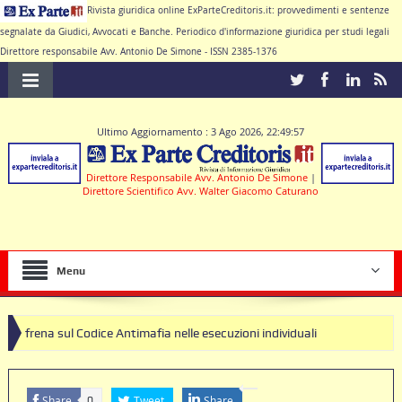
Rivista giuridica online ExParteCreditoris.it: provvedimenti e sentenze
segnalate da Giudici, Avvocati e Banche. Periodico d'informazione giuridica per studi legali
Direttore responsabile Avv. Antonio De Simone - ISSN 2385-1376
Ultimo Aggiornamento : 3 Ago 2026, 22:49:57
Direttore Responsabile Avv. Antonio De Simone
|
Direttore Scientifico Avv. Walter Giacomo Caturano
Menu
Codice Antimafia nelle esecuzioni individuali
a di clausole nulle deve produrre il contratto di conto corrente
Share
Tweet
Share
0