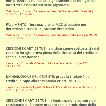
non provoca la nullità del pignoramento se non genera
incertezza assoluta sul bene pignorato
Ordinanza | Corte di Cassazione, Pres. De Stefano – Rel. Gianniti |
n.16216 | 17.06.2025
FALLIMENTO: l’insinuazione di MCC al passivo non
determina alcuna duplicazione del credito
Ordinanza | Corte di Cassazione, Pres. Terrusi – Rel. Crolla | n.29599
| 10.11.2025
CESSIONI EX ART. 58 TUB: la dichiarazione sottoscritta dal
cedente integra prova piena della titolarità del credito in
capo alla cessionaria
Sentenza | Tribunale di Velletri, Giudice Davide Rizzuti | n.126 |
14.01.2026
DICHIARAZIONE DEL CEDENTE: prova la titolarità del
credito in capo alla cessionaria ex art. 58 TUB
Sentenza | Corte di Appello di Napoli, Pres. Magliulo – Rel. Minauro |
n.2061 | 18.03.2026
CESSIONE EX ART. 58 TUB : la legittimazione ad agire del
cessionario può essere provata con la produzione della