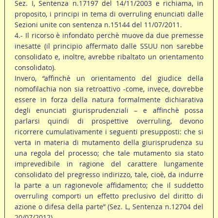
Sez. I, Sentenza n.17197 del 14/11/2003 e richiama, in
proposito, i principi in tema di overruling enunciati dalle
Sezioni unite con sentenza n.15144 del 11/07/2011.
4.- Il ricorso è infondato perchè muove da due premesse
inesatte (il principio affermato dalle SSUU non sarebbe
consolidato e, inoltre, avrebbe ribaltato un orientamento
consolidato).
Invero, “affinchè un orientamento del giudice della
nomofilachia non sia retroattivo -come, invece, dovrebbe
essere in forza della natura formalmente dichiarativa
degli enunciati giurisprudenziali – e affinchè possa
parlarsi quindi di prospettive overruling, devono
ricorrere cumulativamente i seguenti presupposti: che si
verta in materia di mutamento della giurisprudenza su
una regola del processo; che tale mutamento sia stato
imprevedibile in ragione del carattere lungamente
consolidato del pregresso indirizzo, tale, cioè, da indurre
la parte a un ragionevole affidamento; che il suddetto
overruling comporti un effetto preclusivo del diritto di
azione o difesa della parte” (Sez. L, Sentenza n.12704 del
20/07/2012).