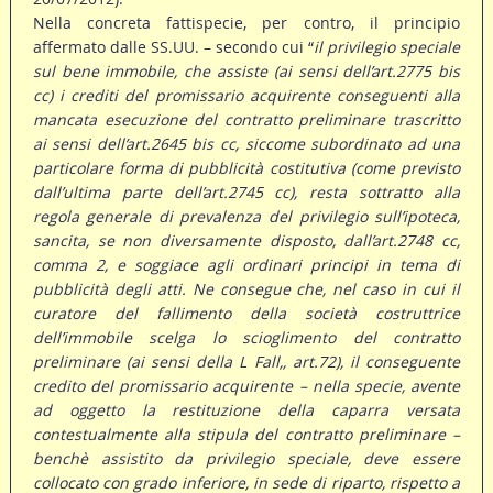
Nella concreta fattispecie, per contro, il principio
affermato dalle SS.UU. – secondo cui “
il privilegio speciale
sul bene immobile, che assiste (ai sensi dell’art.2775 bis
cc) i crediti del promissario acquirente conseguenti alla
mancata esecuzione del contratto preliminare trascritto
ai sensi dell’art.2645 bis cc, siccome subordinato ad una
particolare forma di pubblicità costitutiva (come previsto
dall’ultima parte dell’art.2745 cc), resta sottratto alla
regola generale di prevalenza del privilegio sull’ipoteca,
sancita, se non diversamente disposto, dall’art.2748 cc,
comma 2, e soggiace agli ordinari principi in tema di
pubblicità degli atti. Ne consegue che, nel caso in cui il
curatore del fallimento della società costruttrice
dell’immobile scelga lo scioglimento del contratto
preliminare (ai sensi della L Fall,, art.72), il conseguente
credito del promissario acquirente – nella specie, avente
ad oggetto la restituzione della caparra versata
contestualmente alla stipula del contratto preliminare –
benchè assistito da privilegio speciale, deve essere
collocato con grado inferiore, in sede di riparto, rispetto a