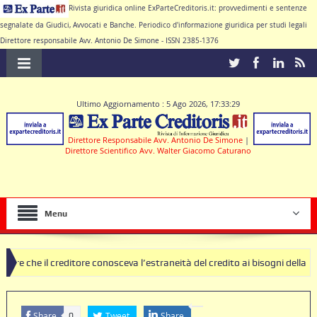
Rivista giuridica online ExParteCreditoris.it: provvedimenti e sentenze
segnalate da Giudici, Avvocati e Banche. Periodico d'informazione giuridica per studi legali
Direttore responsabile Avv. Antonio De Simone - ISSN 2385-1376
Ultimo Aggiornamento : 5 Ago 2026, 17:33:29
Direttore Responsabile Avv. Antonio De Simone
|
Direttore Scientifico Avv. Walter Giacomo Caturano
Menu
ditore conosceva l’estraneità del credito ai bisogni della famiglia
ole nulle deve produrre il contratto di conto corrente
Share
Tweet
Share
0