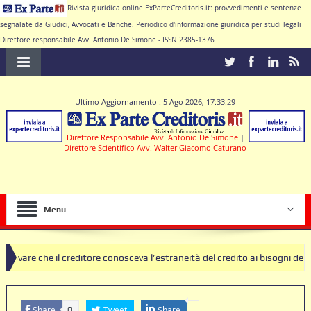
Rivista giuridica online ExParteCreditoris.it: provvedimenti e sentenze
segnalate da Giudici, Avvocati e Banche. Periodico d'informazione giuridica per studi legali
Direttore responsabile Avv. Antonio De Simone - ISSN 2385-1376
Ultimo Aggiornamento : 5 Ago 2026, 17:33:29
Direttore Responsabile Avv. Antonio De Simone
|
Direttore Scientifico Avv. Walter Giacomo Caturano
Menu
 creditore conosceva l’estraneità del credito ai bisogni della famiglia
lausole nulle deve produrre il contratto di conto corrente
Share
Tweet
Share
0