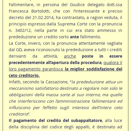
Fallimentare, in persona del Giudice delegato dott.ssa
Francesca Bortolotti, che con l’interessante e preciso
decreto del 21.02.2014, ha contrastato, a ragion veduta, il
principio espresso dalla Suprema Corte con la pronuncia
n. 3402/12, nella parte in cui era stato ammesso in
prededuzione un credito sorto
ante
fallimento.
La Corte, invero, con la pronuncia attentamente vagliata
dal GD, aveva riconosciuto la prededuzione a tutti i crediti
derivanti da attività,
anche
poste in essere
precedentemente all’apertura della procedura
,
qualora il
loro pagamento garantisca
la miglior soddisfazione del
ceto creditorio.
Infatti, secondo la Cassazione, “
la prededuzione attua un
meccanismo satisfattorio destinato a regolare non solo le
obbligazioni della massa sorte al suo interno, ma quelle
che interferiscono con l’amministrazione fallimentare ed
influiscono per l’effetto sugli interessi dell’intero ceto
creditorio
“.
Il pagamento del credito del subappaltatore
, alla luce
della disciplina del codice degli appalti, è destinato ad