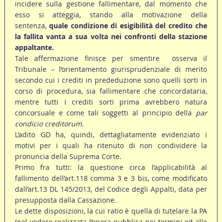
incidere sulla gestione fallimentare, dal momento che
esso si atteggia, stando alla motivazione della
sentenza,
quale condizione di esigibilità del credito che
la fallita vanta a sua volta nei confronti della stazione
appaltante.
Tale affermazione finisce per smentire  osserva il
Tribunale – l’orientamento giurisprudenziale di merito
secondo cui i crediti in prededuzione sono quelli sorti in
corso di procedura, sia fallimentare che concordataria,
mentre tutti i crediti sorti prima avrebbero natura
concorsuale e come tali soggetti al principio della
par
condicio creditorum.
L’adito GD ha, quindi, dettagliatamente evidenziato i
motivi per i quali ha ritenuto di non condividere la
pronuncia della Suprema Corte.
Primo fra tutti: la questione circa l’applicabilità al
fallimento dell’art.118 comma 3 e 3 bis, come modificato
dall’art.13 DL 145/2013, del Codice degli Appalti, data per
presupposta dalla Cassazione.
Le dette disposizioni, la cui ratio è quella di tutelare la PA
(nel vedere realizzata l’opera pubblica nei termini ed alle