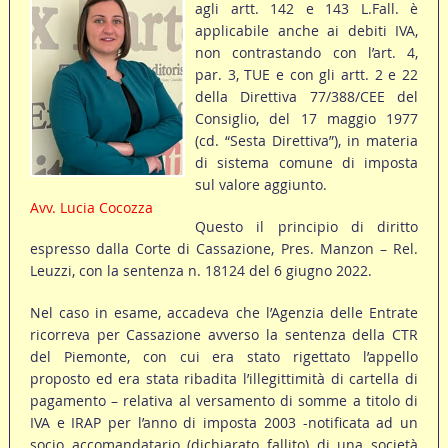
agli artt. 142 e 143 L.Fall. è
applicabile anche ai debiti IVA,
non contrastando con l’art. 4,
par. 3, TUE e con gli artt. 2 e 22
della Direttiva 77/388/CEE del
Consiglio, del 17 maggio 1977
(cd. “Sesta Direttiva”), in materia
di sistema comune di imposta
sul valore aggiunto.
Avv. Lucia Cocozza
Questo il principio di diritto
espresso dalla Corte di Cassazione, Pres. Manzon – Rel.
Leuzzi, con la sentenza n. 18124 del 6 giugno 2022.
Nel caso in esame, accadeva che l’Agenzia delle Entrate
ricorreva per Cassazione avverso la sentenza della CTR
del Piemonte, con cui era stato rigettato l’appello
proposto ed era stata ribadita l’illegittimità di cartella di
pagamento – relativa al versamento di somme a titolo di
IVA e IRAP per l’anno di imposta 2003 -notificata ad un
socio accomandatario (dichiarato fallito) di una società