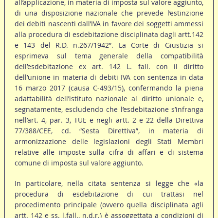
all’applicazione, in materia di imposta sul valore aggiunto,
di una disposizione nazionale che prevede l’estinzione
dei debiti nascenti dall’IVA in favore dei soggetti ammessi
alla procedura di esdebitazione disciplinata dagli artt.142
e 143 del R.D. n.267/1942”. La Corte di Giustizia si
esprimeva sul tema generale della compatibilità
dell’esdebitazione ex art. 142 L. fall. con il diritto
dell’unione in materia di debiti IVA con sentenza in data
16 marzo 2017 (causa C-493/15), confermando la piena
adattabilità dell’istituto nazionale al diritto unionale e,
segnatamente, escludendo che l’esdebitazione s’infranga
nell’art. 4, par. 3, TUE e negli artt. 2 e 22 della Direttiva
77/388/CEE, cd. “Sesta Direttiva”, in materia di
armonizzazione delle legislazioni degli Stati Membri
relative alle imposte sulla cifra di affari e di sistema
comune di imposta sul valore aggiunto.
In particolare, nella citata sentenza si legge che «la
procedura di esdebitazione di cui trattasi nel
procedimento principale (ovvero quella disciplinata agli
artt. 142 e ss. l.fall., n.d.r.) è assoggettata a condizioni di