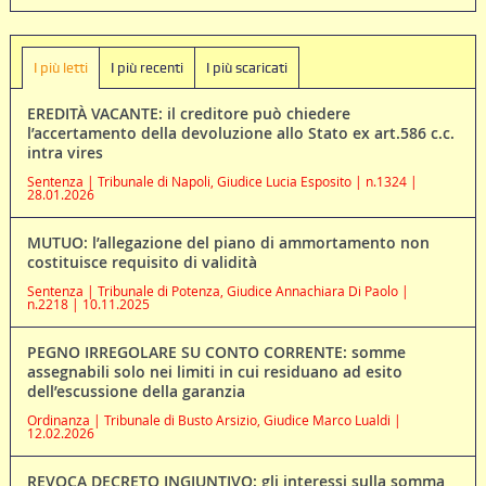
I più letti
I più recenti
I più scaricati
EREDITÀ VACANTE: il creditore può chiedere
l’accertamento della devoluzione allo Stato ex art.586 c.c.
intra vires
Sentenza | Tribunale di Napoli, Giudice Lucia Esposito | n.1324 |
28.01.2026
MUTUO: l’allegazione del piano di ammortamento non
costituisce requisito di validità
Sentenza | Tribunale di Potenza, Giudice Annachiara Di Paolo |
n.2218 | 10.11.2025
PEGNO IRREGOLARE SU CONTO CORRENTE: somme
assegnabili solo nei limiti in cui residuano ad esito
dell’escussione della garanzia
Ordinanza | Tribunale di Busto Arsizio, Giudice Marco Lualdi |
12.02.2026
REVOCA DECRETO INGIUNTIVO: gli interessi sulla somma