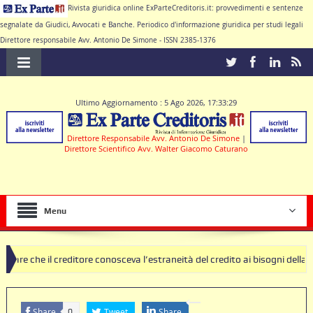
Rivista giuridica online ExParteCreditoris.it: provvedimenti e sentenze
segnalate da Giudici, Avvocati e Banche. Periodico d'informazione giuridica per studi legali
Direttore responsabile Avv. Antonio De Simone - ISSN 2385-1376
Ultimo Aggiornamento : 5 Ago 2026, 17:33:29
Direttore Responsabile Avv. Antonio De Simone
|
Direttore Scientifico Avv. Walter Giacomo Caturano
Menu
editore conosceva l’estraneità del credito ai bisogni della famiglia
sole nulle deve produrre il contratto di conto corrente
Share
Tweet
Share
0