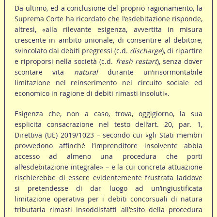
Da ultimo, ed a conclusione del proprio ragionamento, la
Suprema Corte ha ricordato che l’esdebitazione risponde,
altresì, «alla rilevante esigenza, avvertita in misura
crescente in ambito unionale, di consentire al debitore,
svincolato dai debiti pregressi (c.d.
discharge
), di ripartire
e riproporsi nella società (c.d.
fresh
restart
), senza dover
scontare vita
natural
durante un’insormontabile
limitazione nel reinserimento nel circuito sociale ed
economico in ragione di debiti rimasti insoluti».
Esigenza che, non a caso, trova, oggigiorno, la sua
esplicita consacrazione nel testo dell’art. 20, par. 1,
Direttiva (UE) 2019/1023 – secondo cui «gli Stati membri
provvedono affinché l’imprenditore insolvente abbia
accesso ad almeno una procedura che porti
all’esdebitazione integrale» – e la cui concreta attuazione
rischierebbe di essere evidentemente frustrata laddove
si pretendesse di dar luogo ad un’ingiustificata
limitazione operativa per i debiti concorsuali di natura
tributaria rimasti insoddisfatti all’esito della procedura