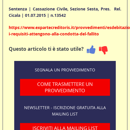
Sentenza | Cassazione Civile, Sezione Sesta, Pres.  Rel.
Cicala | 01.07.2015 | n.13542
https://www.expartecreditoris.it/provvedimenti/esdebitazi
i-requisiti-attengono-alla-condotta-del-fallito
Questo articolo ti è stato utile?
SEGNALA UN PROVVEDIMENTO
COME TRASMETTERE UN
PROVVEDIMENTO
NEWSLETTER - ISCRIZIONE GRATUITA ALLA
MAILING LIST
ISCRIVITI ALLA MAILING LIST