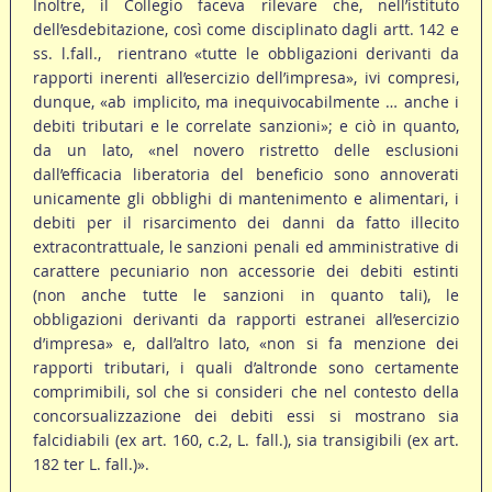
Inoltre, il Collegio faceva rilevare che, nell’istituto
dell’esdebitazione, così come disciplinato dagli artt. 142 e
ss. l.fall., rientrano «tutte le obbligazioni derivanti da
rapporti inerenti all’esercizio dell’impresa», ivi compresi,
dunque, «ab implicito, ma inequivocabilmente … anche i
debiti tributari e le correlate sanzioni»; e ciò in quanto,
da un lato, «nel novero ristretto delle esclusioni
dall’efficacia liberatoria del beneficio sono annoverati
unicamente gli obblighi di mantenimento e alimentari, i
debiti per il risarcimento dei danni da fatto illecito
extracontrattuale, le sanzioni penali ed amministrative di
carattere pecuniario non accessorie dei debiti estinti
(non anche tutte le sanzioni in quanto tali), le
obbligazioni derivanti da rapporti estranei all’esercizio
d’impresa» e, dall’altro lato, «non si fa menzione dei
rapporti tributari, i quali d’altronde sono certamente
comprimibili, sol che si consideri che nel contesto della
concorsualizzazione dei debiti essi si mostrano sia
falcidiabili (ex art. 160, c.2, L. fall.), sia transigibili (ex art.
182 ter L. fall.)».