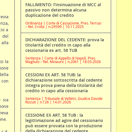
FALLIMENTO: l’insinuazione di MCC al
passivo non determina alcuna
duplicazione del credito
revia
enza,
Ordinanza | Corte di Cassazione, Pres. Terrusi
– Rel. Crolla | n.29599 | 10.11.2025
cio a
 del
DICHIARAZIONE DEL CEDENTE: prova la
 alla
titolarità del credito in capo alla
cessionaria ex art. 58 TUB
Sentenza | Corte di Appello di Napoli, Pres.
to la
Magliulo – Rel. Minauro | n.2061 | 18.03.2026
zione
della
CESSIONI EX ART. 58 TUB: la
dichiarazione sottoscritta dal cedente
 con
integra prova piena della titolarità del
credito in capo alla cessionaria
Sentenza | Tribunale di Velletri, Giudice Davide
e sia
Rizzuti | n.126 | 14.01.2026
zione
umeva
CESSIONE EX ART. 58 TUB : la
one.
legittimazione ad agire del cessionario
può essere provata con la produzione
della dichiarazione del cedente
c.d.