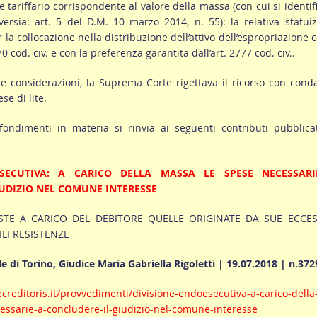
 tariffario corrispondente al valore della massa (con cui si identifi
versia: art. 5 del D.M. 10 marzo 2014, n. 55): la relativa statui
r la collocazione nella distribuzione dell’attivo dell’espropriazione c
70 cod. civ. e con la preferenza garantita dall’art. 2777 cod. civ..
e considerazioni, la Suprema Corte rigettava il ricorso con con
se di lite.
fondimenti in materia si rinvia ai seguenti contributi pubblica
ESECUTIVA: A CARICO DELLA MASSA LE SPESE NECESSAR
UDIZIO NEL COMUNE INTERESSE
TE A CARICO DEL DEBITORE QUELLE ORIGINATE DA SUE ECCES
ILI RESISTENZE
e di Torino, Giudice Maria Gabriella Rigoletti | 19.07.2018 | n.372
creditoris.it/provvedimenti/divisione-endoesecutiva-a-carico-della
ssarie-a-concludere-il-giudizio-nel-comune-interesse