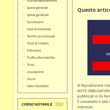
Sovraindebitamento
Spese generali
Questo artico
Spese giudiziali
Successioni
tassi di interesse
Termini processuali
Titoli di Credito
Tributario
NE
Truffe informatiche
Trust
usucapione
Usura
© Riproduzione ris
Valori Mobiliari
NOTE OBBLIGATORIE p
pubblicati in Ex Par
È consentito il solo 
CORSO NOTARILE
interesse.