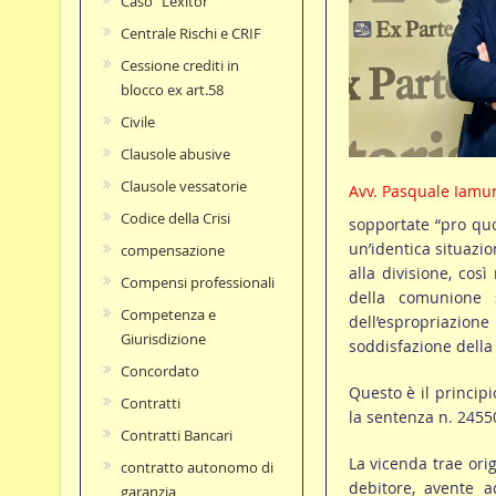
Caso "Lexitor"
Centrale Rischi e CRIF
Cessione crediti in
blocco ex art.58
Civile
Clausole abusive
Clausole vessatorie
Avv. Pasquale Iamu
Codice della Crisi
sopportate “pro quo
un’identica situazi
compensazione
alla divisione, cos
Compensi professionali
della comunione 
Competenza e
dell’espropriazio
Giurisdizione
soddisfazione della 
Concordato
Questo è il principi
Contratti
la sentenza n. 2455
Contratti Bancari
La vicenda trae ori
contratto autonomo di
debitore, avente a
garanzia