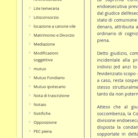
endoesecutiva previ
Lite temeraria
dal giudice dell’ese
Litisconsorzio
stato di comunione 
locazione a canone vile
denaro, attribuita 
ordinario di cogni
Matrimonio e Divorzio
piena.
Mediazione
Detto giudizio, com
Modificazioni
incidentale alla 
soggettive
indivisi (ed anzi l
mutuo
l’evidenziato scopo 
Mutuo Fondiario
a caso, resta sospes
Mutuo ipotecario
stesso strutturalm
tanto da non potern
Nota di trascrizione
Notaio
Atteso che al giu
soccombenza, la Cor
Notifiche
divisione endoesecu
Opposizione
disposta la condan
PEC piena
sopportate in detta