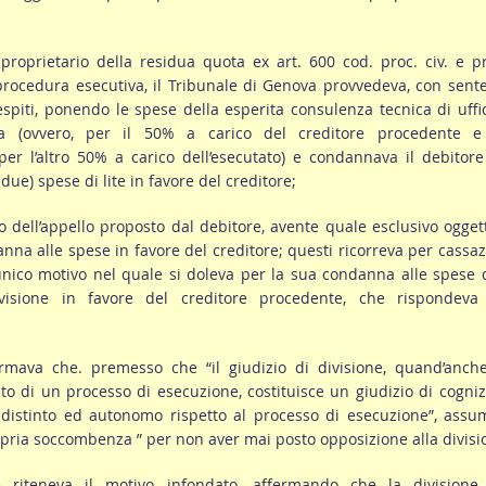
roprietario della residua quota ex art. 600 cod. proc. civ. e p
rocedura esecutiva, il Tribunale di Genova provvedeva, con sent
cespiti, ponendo le spese della esperita consulenza tecnica di uffi
a (ovvero, per il 50% a carico del creditore procedente e
er l’altro 50% a carico dell’esecutato) e condannava il debitore
due) spese di lite in favore del creditore;
to dell’appello proposto dal debitore, avente quale esclusivo ogget
anna alle spese in favore del creditore; questi ricorreva per cassa
nico motivo nel quale si doleva per la sua condanna alle spese 
ivisione in favore del creditore procedente, che rispondeva
fermava che. premesso che “il giudizio di divisione, quand’anch
ito di un processo di esecuzione, costituisce un giudizio di cogni
o distinto ed autonomo rispetto al processo di esecuzione”, ass
opria soccombenza ” per non aver mai posto opposizione alla divisi
riteneva il motivo infondato, affermando che la divisione 