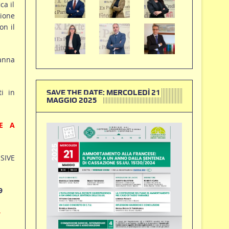
ca il
zione
on il
danna
ti in
SAVE THE DATE: MERCOLEDÌ 21
MAGGIO 2025
IE A
SIVE
9
-