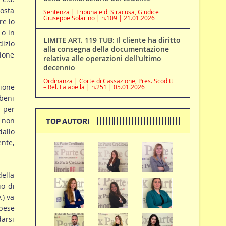
posta
Sentenza | Tribunale di Siracusa, Giudice
Giuseppe Solarino | n.109 | 21.01.2026
re lo
 o in
LIMITE ART. 119 TUB: Il cliente ha diritto
dizio
alla consegna della documentazione
ione
relativa alle operazioni dell'ultimo
decennio
Ordinanza | Corte di Cassazione, Pres. Scoditti
zione
– Rel. Falabella | n.251 | 05.01.2026
beni
o per
, non
TOP AUTORI
dallo
nte,
ella
io di
.) va
pese
darsi