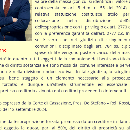
valore della massa (con cui si identifica il valore 
controversia ex art. 5 d.m. n. 55 del 2014), 
relativa statuizione costituisce titolo pe
collocazione nella distribuzione dell’at
dell’espropriazione con il privilegio ex art. 2770 c
con la preferenza garantita dall’art. 2777 c.c. Inf
se è vero che nel giudizio di sciogliment
comunioni, disciplinato dagli art. 784 ss. c.p.c
nno
spese di lite vengono poste a carico della ma
ta” in quanto tutti i soggetti della comunione dei beni sono titola
one di diritto sostanziale e sono mossi dal comune interesse a perv
ì non è nella divisione endoesecutiva. In tale giudizio, lo sciogli
sul bene staggito è un elemento necessario alla prosecuz
ne forzata: è dunque un’attività strumentale ed essenziale 
pretesa creditoria azionata dai creditori procedenti o intervenuti.
o espresso dalla Corte di Cassazione, Pres. De Stefano – Rel. Rossi
0 del 12 settembre 2024.
gine dall’espropriazione forzata promossa da un creditore in dann
d oggetto la quota, pari al 50%, del diritto di proprietà su al