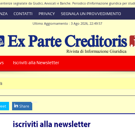
e sentenze segnalate da Giudici, Avvocati e Banche. Periodico d'informazione giuridica per stu
ENZA
CONTATTI
PRIVACY
SEGNALA UN PROVVEDIMENTO
Ultimo Aggiornamento : 3 Ago 2026, 22:49:57
ore Responsabile Avv. Antonio De Simone
|
Direttore Scientifico Avv. Walter Giacomo 
ws
Iscriviti alla Newsletter
orrente
eet
Share