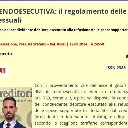
ENDOESECUTIVA: il regolamento delle
essuali
a del condividente debitore esecutato alla refusione delle spese sopportat
e
assazione, Pres. De Stefano – Rel. Rossi | 12.09.2024 | n.24550
umento
ISSN 2385-
Con il provvedimento che definisce il giudizi
divisione endoesecutiva (sentenza o ordinanz
art. 789, comma 3, c.p.c.) va disposta la con
del condividente debitore esecutato alla refu
delle spese sopportate in detta lite dal cred
(procedente o intervenuto titolato), da liqui
secondo lo scaglione tariffario corrispondent