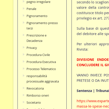
pegno irregolare
secondo lo scaglione
valore della contro
Penale
costituisce titolo pe
Pignoramento
privilegio ex art. 27
Pignoramento presso
Sulla base di quest
terzi
del debitore alle spe
Prescrizione e
Decadenza
Per ulteriori appro
Privacy
Rivista:
Procedura Civile
DIVISIONE ENDO
Procedura Esecutiva
CONCLUDERE IL GI
Processo Telematico
VANNO INVECE POS
responsabilità
PRETESE O DA INUT
processuale aggravata
Revocatoria
Sentenza | Tribunal
Rimborso oneri
https://www.exparte
Societario
massa-le-spese-nece