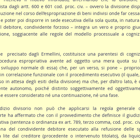
sta dagli artt. 600 e 601 cod. proc. civ. – ovvero la divisione dis
cuzione nel corso dell’espropriazione di beni indivisi onde far cessa
e poter poi disporre in sede esecutiva della sola quota, in natura
al debitore, condividente forzoso – integra un vero e proprio giu
zione, soggiacente alle regole del modello processuale a cogniz
e precisato dagli Ermellini, costituisce una parentesi di cogni
procedura espropriativa avente ad oggetto una mera quota su 
o sviluppo normale di essa) che, per un verso, si pone – propri
-in correlazione funzionale con il procedimento esecutivo (il quale
o in attesa degli esiti della divisione) ma che, per d’altro lato, è 
ente autonomo, poiché distinto soggettivamente ed oggettivame
e essere considerato né una continuazione, né una fase.
dizio divisorio non può che applicarsi la regola generale d
te ha affermato che con il provvedimento che definisce il giudiz
tiva (sentenza o ordinanza ex art. 789, terzo comma, cod. proc. civ
na del condividente debitore esecutato alla refusione delle s
 lite dal creditore (procedente o intervenuto titolato), da liqui