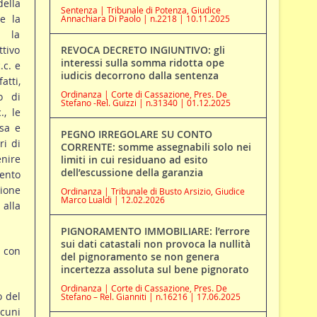
della
Sentenza | Tribunale di Potenza, Giudice
e la
Annachiara Di Paolo | n.2218 | 10.11.2025
r la
tivo
REVOCA DECRETO INGIUNTIVO: gli
interessi sulla somma ridotta ope
.c. e
iudicis decorrono dalla sentenza
atti,
Ordinanza | Corte di Cassazione, Pres. De
o di
Stefano -Rel. Guizzi | n.31340 | 01.12.2025
., le
ssa e
PEGNO IRREGOLARE SU CONTO
ri di
CORRENTE: somme assegnabili solo nei
enire
limiti in cui residuano ad esito
dell’escussione della garanzia
mento
ione
Ordinanza | Tribunale di Busto Arsizio, Giudice
Marco Lualdi | 12.02.2026
alla
PIGNORAMENTO IMMOBILIARE: l’errore
sui dati catastali non provoca la nullità
, con
del pignoramento se non genera
incertezza assoluta sul bene pignorato
Ordinanza | Corte di Cassazione, Pres. De
o del
Stefano – Rel. Gianniti | n.16216 | 17.06.2025
cuni