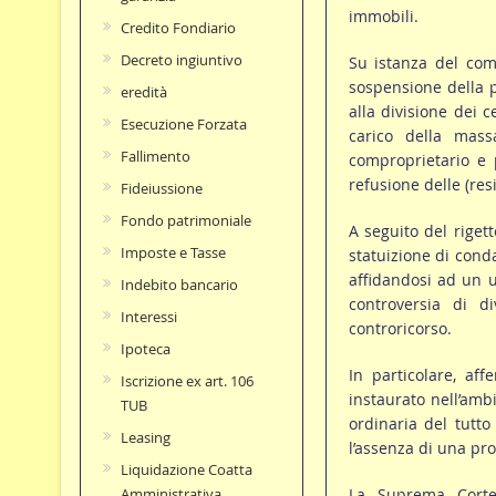
immobili.
Credito Fondiario
Decreto ingiuntivo
Su istanza del comp
sospensione della p
eredità
alla divisione dei 
Esecuzione Forzata
carico della mass
Fallimento
comproprietario e p
refusione delle (resi
Fideiussione
Fondo patrimoniale
A seguito del riget
Imposte e Tasse
statuizione di cond
affidandosi ad un u
Indebito bancario
controversia di d
Interessi
controricorso.
Ipoteca
In particolare, af
Iscrizione ex art. 106
instaurato nell’amb
TUB
ordinaria del tutt
Leasing
l’assenza di una pr
Liquidazione Coatta
La Suprema Corte 
Amministrativa