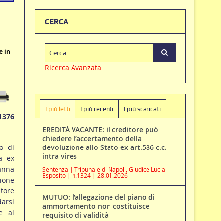
CERCA
e in
Ricerca Avanzata
I più letti
I più recenti
I più scaricati
1376
EREDITÀ VACANTE: il creditore può
chiedere l’accertamento della
o di
devoluzione allo Stato ex art.586 c.c.
intra vires
a ex
danna
Sentenza | Tribunale di Napoli, Giudice Lucia
Esposito | n.1324 | 28.01.2026
sione
itore
MUTUO: l’allegazione del piano di
darsi
ammortamento non costituisce
e al
requisito di validità