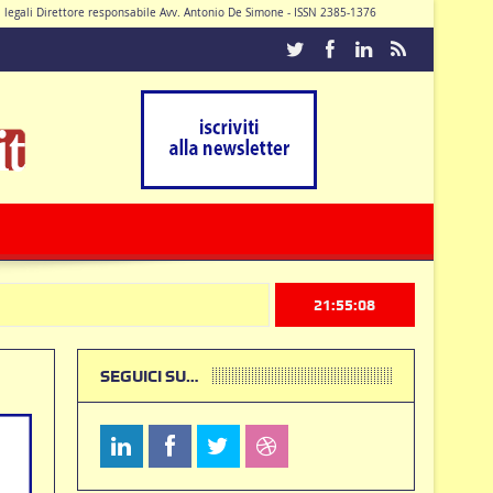
di legali Direttore responsabile Avv. Antonio De Simone - ISSN 2385-1376
Caturano
21:55:09
SEGUICI SU…