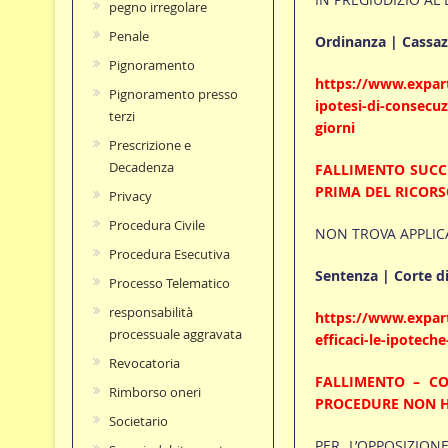
pegno irregolare
Penale
Ordinanza | Cassazio
Pignoramento
https://www.expart
Pignoramento presso
ipotesi-di-consecuzi
terzi
giorni
Prescrizione e
Decadenza
FALLIMENTO SUCCE
PRIMA DEL RICOR
Privacy
Procedura Civile
NON TROVA APPLICAZ
Procedura Esecutiva
Sentenza | Corte di
Processo Telematico
responsabilità
https://www.expart
processuale aggravata
efficaci-le-ipotech
Revocatoria
FALLIMENTO – CO
Rimborso oneri
PROCEDURE NON H
Societario
PER L’OPPOSIZION