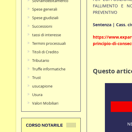
Sovraindebitamento
FALLIMENTO E N
Spese generali
PREVENTIVO
Spese giudiziali
Sentenza | Cass. ci
Successioni
tassi di interesse
https://www.expart
principio-di-conse
Termini processuali
Titoli di Credito
Tributario
Truffe informatiche
Questo artico
Trust
usucapione
Usura
Valori Mobiliari
NE
CORSO NOTARILE