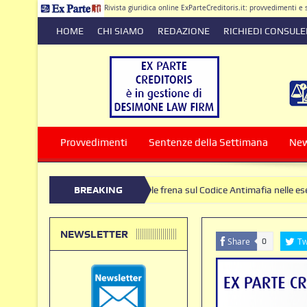
Rivista giuridica online ExParteCreditoris.it: provvedimenti 
HOME
CHI SIAMO
REDAZIONE
RICHIEDI CONSUL
Dirett
Provvedimenti
Sentenze della Settimana
Ne
Corte Costituzionale frena sul Codice Antimafia nelle esecuzioni ind
BREAKING
NEWS
NEWSLETTER
Share
Tw
0