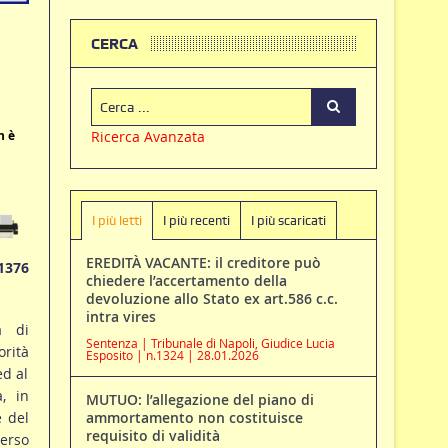
CERCA
n è
Ricerca Avanzata
I più letti
I più recenti
I più scaricati
EREDITÀ VACANTE: il creditore può
1376
chiedere l’accertamento della
devoluzione allo Stato ex art.586 c.c.
intra vires
a di
Sentenza | Tribunale di Napoli, Giudice Lucia
rità
Esposito | n.1324 | 28.01.2026
ed al
a, in
MUTUO: l’allegazione del piano di
e del
ammortamento non costituisce
requisito di validità
verso