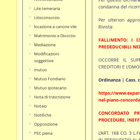
condanna del ricorr
Lite temeraria
Litisconsorzio
Per ulteriori appro
Rivista:
locazione a canone vile
Matrimonio e Divorzio
FALLIMENTO: I 
Mediazione
PREDEDUCIBILI NE
Modificazioni
OCCORRE IL SUP
soggettive
CREDITORI E L’OM
mutuo
Mutuo Fondiario
Ordinanza | Cass. ci
Mutuo ipotecario
https://www.expart
Nota di trascrizione
nel-piano-concorda
Notaio
CONCORDATO PRE
Notifiche
PROCEDURE, INEFFI
Opposizione
L’ART. 168 CO. 3 L
PEC piena
IN PREGIUDIZIO A