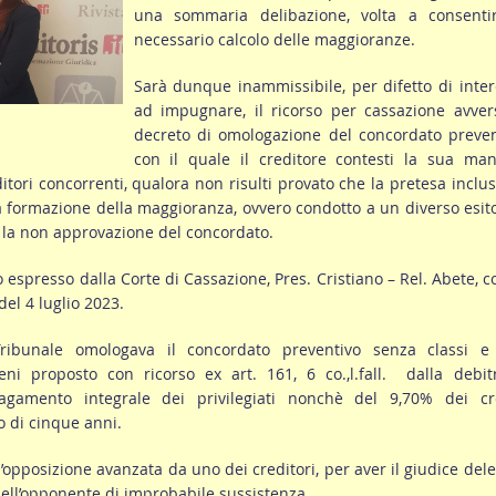
una sommaria delibazione, volta a consentir
necessario calcolo delle maggioranze.
Sarà dunque inammissibile, per difetto di inte
ad impugnare, il ricorso per cassazione avver
decreto di omologazione del concordato preven
con il quale il creditore contesti la sua man
ditori concorrenti, qualora non risulti provato che la pretesa inclu
a formazione della maggioranza, ovvero condotto a un diverso esit
 la non approvazione del concordato.
o espresso dalla Corte di Cassazione, Pres. Cristiano – Rel. Abete, c
el 4 luglio 2023.
ribunale omologava il concordato preventivo senza classi e
ni proposto con ricorso ex art. 161, 6 co.,l.fall. dalla debitr
agamento integrale dei privilegiati nonchè del 9,70% dei cre
co di cinque anni.
 l’opposizione avanzata da uno dei creditori, per aver il giudice del
dell’opponente di improbabile sussistenza.