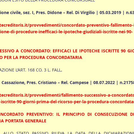
ne civile, sez. I, Pres. Didone – Rel. Di Virgilio | 05.03.2019 | n.6
ecreditoris.it/provvedimenti/concordato-preventivo-fallimento-
one-di-procedure-inefficaci-le-ipoteche-giudiziali-iscritte-nei-90-
SSIVO A CONCORDATO: EFFICACI LE IPOTECHE ISCRITTE 90 GI
SO PER LA PROCEDURA CONCORDATARIA
IONE L’ART. 168 CO. 3 L. FALL
.
 Cassazione, Pres. Cristiano – Rel. Campese | 08.07.2022 | n.2175
ecreditoris.it/provvedimenti/fallimento-successivo-a-concordat
e-iscritte-90-giorni-prima-del-ricorso-per-la-procedura-concordata
NCORDATO PREVENTIVO: IL PRINCIPIO DI CONSECUZIONE D
A PORTATA GENERALE
E ALLO STATO PASSIVO RILEVA LA DATA DELLA DICHIARAZION