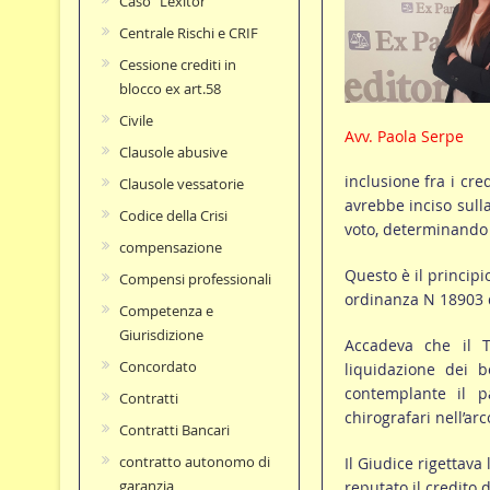
Caso "Lexitor"
Centrale Rischi e CRIF
Cessione crediti in
blocco ex art.58
Civile
Avv. Paola Serpe
Clausole abusive
inclusione fra i cre
Clausole vessatorie
avrebbe inciso sull
Codice della Crisi
voto, determinando
compensazione
Questo è il principi
Compensi professionali
ordinanza N 18903 d
Competenza e
Giurisdizione
Accadeva che il T
Concordato
liquidazione dei be
contemplante il p
Contratti
chirografari nell’ar
Contratti Bancari
contratto autonomo di
Il Giudice rigettava
garanzia
reputato il credito 