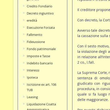
Credito Fondiario
Il creditore propone
Decreto ingiuntivo
Con decreto, la Cort
eredità
Esecuzione Forzata
Avverso tale decret
Fallimento
la cassazione sulla s
Fideiussione
Con il sesto motivo,
Fondo patrimoniale
la violazione degli 
Imposte e Tasse
in relazione all’inte
2 co., l.fall.
Indebito bancario
Interessi
La Suprema Corte, ri
Ipoteca
sentenza di omolo
giudicato con rigua
Iscrizione ex art. 106
procedura, in consi
TUB
quale si fa luogo 
Leasing
delle maggioranze.
Liquidazione Coatta
Amministrativa
Per questo dichiarav