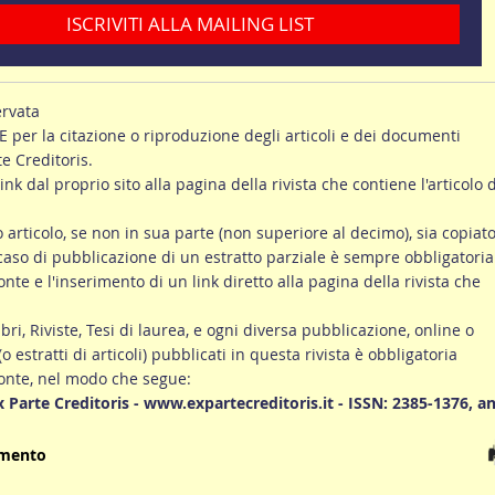
ISCRIVITI ALLA MAILING LIST
ervata
er la citazione o riproduzione degli articoli e dei documenti
te Creditoris.
link dal proprio sito alla pagina della rivista che contiene l'articolo d
ro articolo, se non in sua parte (non superiore al decimo), sia copiato
 caso di pubblicazione di un estratto parziale è sempre obbligatoria
onte e l'inserimento di un link diretto alla pagina della rivista che
ibri, Riviste, Tesi di laurea, e ogni diversa pubblicazione, online o
 (o estratti di articoli) pubblicati in questa rivista è obbligatoria
fonte, nel modo che segue:
Ex Parte Creditoris - www.expartecreditoris.it - ISSN: 2385-1376, a
umento