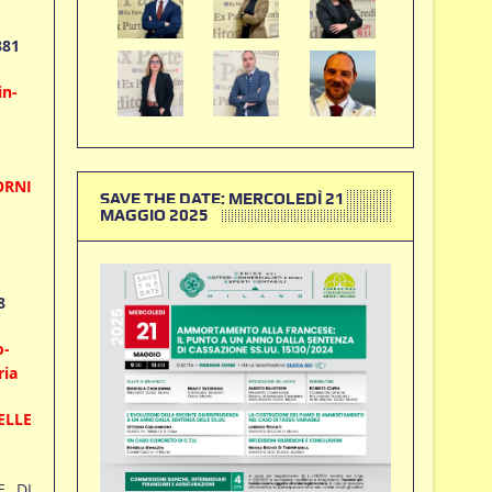
381
in-
ORNI
SAVE THE DATE: MERCOLEDÌ 21
MAGGIO 2025
8
o-
ria
ELLE
E DI