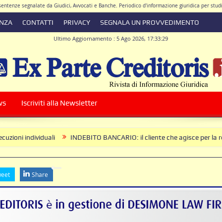
e sentenze segnalate da Giudici, Avvocati e Banche. Periodico d'informazione giuridica per stu
ENZA
CONTATTI
PRIVACY
SEGNALA UN PROVVEDIMENTO
Ultimo Aggiornamento : 5 Ago 2026, 17:33:29
ore Responsabile Avv. Antonio De Simone
|
Direttore Scientifico Avv. Walter Giacomo 
ws
Iscriviti alla Newsletter
ividuali
INDEBITO BANCARIO: il cliente che agisce per la restituzione
eet
Share