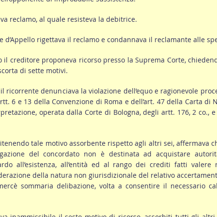
va reclamo, al quale resisteva la debitrice.
e d’Appello rigettava il reclamo e condannava il reclamante alle sp
o il creditore proponeva ricorso presso la Suprema Corte, chiede
corta di sette motivi.
 il ricorrente denunciava la violazione dell’equo e ragionevole proc
artt. 6 e 13 della Convenzione di Roma e dell’art. 47 della Carta di 
rpretazione, operata dalla Corte di Bologna, degli artt. 176, 2 co., e
tenendo tale motivo assorbente rispetto agli altri sei, affermava c
gazione del concordato non è destinata ad acquistare autorit
rdo all’esistenza, all’entità ed al rango dei crediti fatti valere 
derazione della natura non giurisdizionale del relativo accertament
mercè sommaria delibazione, volta a consentire il necessario ca
a inammissibile il sesto motivo di ricorso, assorbiti tutti gli altri