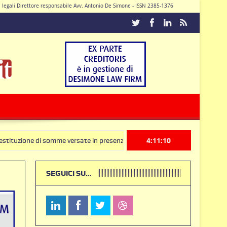
di legali Direttore responsabile Avv. Antonio De Simone - ISSN 2385-1376
Caturano
 di somme versate in presenza di clausole nulle deve produrre il contratt
4:11:11
SEGUICI SU…