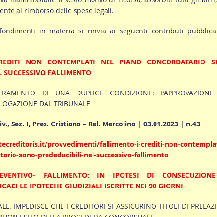
ente al rimborso delle spese legali.
fondimenti in materia si rinvia ai seguenti contributi pubblica
CREDITI NON CONTEMPLATI NEL PIANO CONCORDATARIO 
L SUCCESSIVO FALLIMENTO
ERAMENTO DI UNA DUPLICE CONDIZIONE: L’APPROVAZIONE
OLOGAZIONE DAL TRIBUNALE
v., Sez. I, Pres. Cristiano – Rel. Mercolino | 03.01.2023 | n.43
ecreditoris.it/provvedimenti/fallimento-i-crediti-non-contemplat
tario-sono-prededucibili-nel-successivo-fallimento
VENTIVO- FALLIMENTO: IN IPOTESI DI CONSECUZIONE
CACI LE IPOTECHE GIUDIZIALI ISCRITTE NEI 90 GIORNI
.FALL. IMPEDISCE CHE I CREDITORI SI ASSICURINO TITOLI DI PRELAZ
L BUON ESITO DELLA PROCEDURA CONCORSUALE