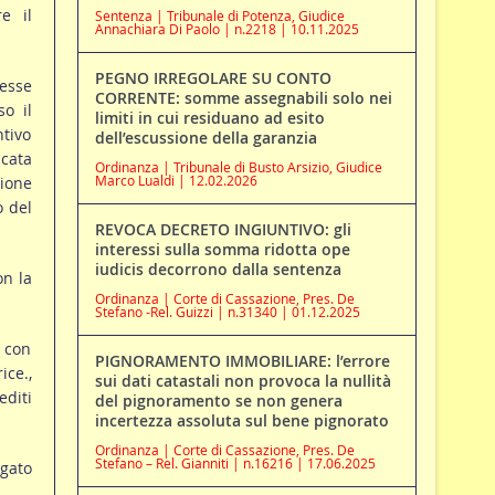
e il
Sentenza | Tribunale di Potenza, Giudice
Annachiara Di Paolo | n.2218 | 10.11.2025
PEGNO IRREGOLARE SU CONTO
resse
CORRENTE: somme assegnabili solo nei
so il
limiti in cui residuano ad esito
tivo
dell’escussione della garanzia
cata
Ordinanza | Tribunale di Busto Arsizio, Giudice
Marco Lualdi | 12.02.2026
sione
o del
REVOCA DECRETO INGIUNTIVO: gli
interessi sulla somma ridotta ope
iudicis decorrono dalla sentenza
on la
Ordinanza | Corte di Cassazione, Pres. De
Stefano -Rel. Guizzi | n.31340 | 01.12.2025
 con
PIGNORAMENTO IMMOBILIARE: l’errore
ice.,
sui dati catastali non provoca la nullità
diti
del pignoramento se non genera
incertezza assoluta sul bene pignorato
Ordinanza | Corte di Cassazione, Pres. De
Stefano – Rel. Gianniti | n.16216 | 17.06.2025
egato