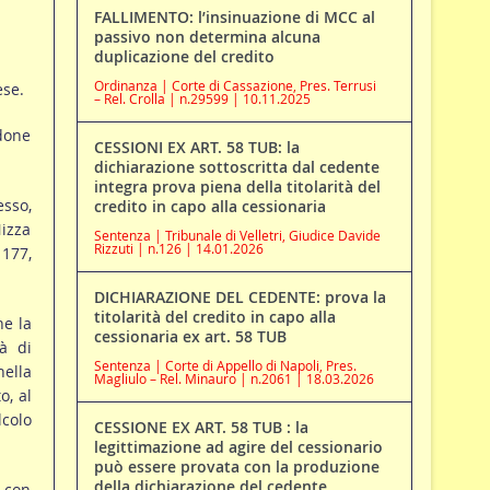
FALLIMENTO: l’insinuazione di MCC al
passivo non determina alcuna
duplicazione del credito
Ordinanza | Corte di Cassazione, Pres. Terrusi
ese.
– Rel. Crolla | n.29599 | 10.11.2025
ndone
CESSIONI EX ART. 58 TUB: la
dichiarazione sottoscritta dal cedente
integra prova piena della titolarità del
esso,
credito in capo alla cessionaria
Nizza
Sentenza | Tribunale di Velletri, Giudice Davide
Rizzuti | n.126 | 14.01.2026
 177,
DICHIARAZIONE DEL CEDENTE: prova la
titolarità del credito in capo alla
he la
cessionaria ex art. 58 TUB
à di
Sentenza | Corte di Appello di Napoli, Pres.
nella
Magliulo – Rel. Minauro | n.2061 | 18.03.2026
o, al
lcolo
CESSIONE EX ART. 58 TUB : la
legittimazione ad agire del cessionario
può essere provata con la produzione
della dichiarazione del cedente
, con