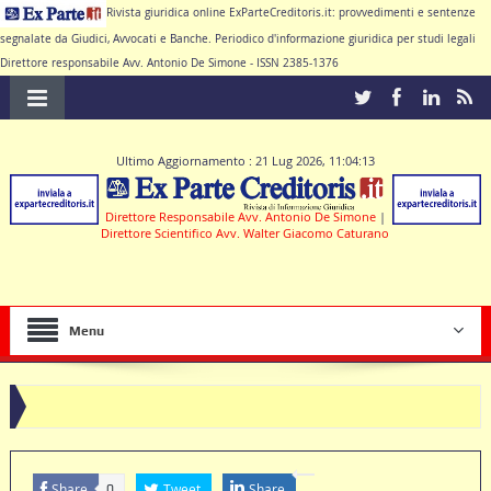
Rivista giuridica online ExParteCreditoris.it: provvedimenti e sentenze
segnalate da Giudici, Avvocati e Banche. Periodico d'informazione giuridica per studi legali
Direttore responsabile Avv. Antonio De Simone - ISSN 2385-1376
Ultimo Aggiornamento : 21 Lug 2026, 11:04:13
Direttore Responsabile Avv. Antonio De Simone
|
Direttore Scientifico Avv. Walter Giacomo Caturano
Menu
ole nulle deve produrre il contratto di conto corrente
Share
Tweet
Share
0