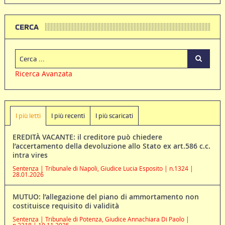
CERCA
Ricerca Avanzata
I più letti
I più recenti
I più scaricati
EREDITÀ VACANTE: il creditore può chiedere
l’accertamento della devoluzione allo Stato ex art.586 c.c.
intra vires
Sentenza | Tribunale di Napoli, Giudice Lucia Esposito | n.1324 |
28.01.2026
MUTUO: l’allegazione del piano di ammortamento non
costituisce requisito di validità
Sentenza | Tribunale di Potenza, Giudice Annachiara Di Paolo |
n.2218 | 10.11.2025