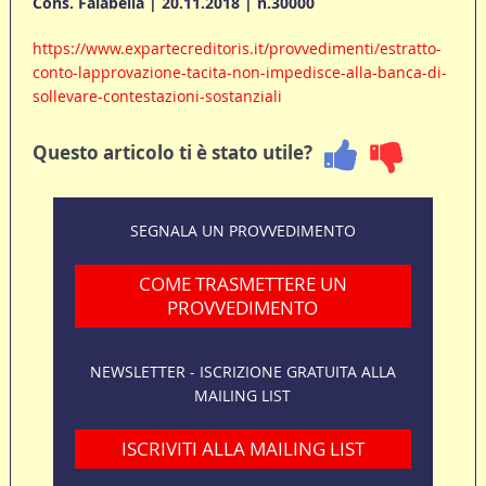
Cons. Falabella | 20.11.2018 | n.30000
https://www.expartecreditoris.it/provvedimenti/estratto-
conto-lapprovazione-tacita-non-impedisce-alla-banca-di-
sollevare-contestazioni-sostanziali
Questo articolo ti è stato utile?
SEGNALA UN PROVVEDIMENTO
COME TRASMETTERE UN
PROVVEDIMENTO
NEWSLETTER - ISCRIZIONE GRATUITA ALLA
MAILING LIST
ISCRIVITI ALLA MAILING LIST