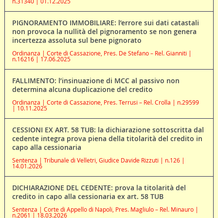
n.31340 | 01.12.2025
PIGNORAMENTO IMMOBILIARE: l’errore sui dati catastali
non provoca la nullità del pignoramento se non genera
incertezza assoluta sul bene pignorato
Ordinanza | Corte di Cassazione, Pres. De Stefano – Rel. Gianniti |
n.16216 | 17.06.2025
FALLIMENTO: l’insinuazione di MCC al passivo non
determina alcuna duplicazione del credito
Ordinanza | Corte di Cassazione, Pres. Terrusi – Rel. Crolla | n.29599
| 10.11.2025
CESSIONI EX ART. 58 TUB: la dichiarazione sottoscritta dal
cedente integra prova piena della titolarità del credito in
capo alla cessionaria
Sentenza | Tribunale di Velletri, Giudice Davide Rizzuti | n.126 |
14.01.2026
DICHIARAZIONE DEL CEDENTE: prova la titolarità del
credito in capo alla cessionaria ex art. 58 TUB
Sentenza | Corte di Appello di Napoli, Pres. Magliulo – Rel. Minauro |
n.2061 | 18.03.2026