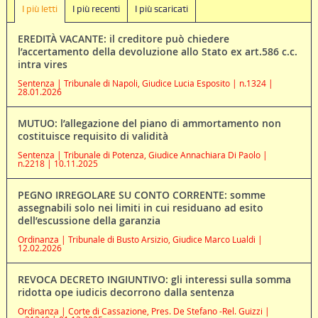
I più letti
I più recenti
I più scaricati
EREDITÀ VACANTE: il creditore può chiedere
l’accertamento della devoluzione allo Stato ex art.586 c.c.
intra vires
Sentenza | Tribunale di Napoli, Giudice Lucia Esposito | n.1324 |
28.01.2026
MUTUO: l’allegazione del piano di ammortamento non
costituisce requisito di validità
Sentenza | Tribunale di Potenza, Giudice Annachiara Di Paolo |
n.2218 | 10.11.2025
PEGNO IRREGOLARE SU CONTO CORRENTE: somme
assegnabili solo nei limiti in cui residuano ad esito
dell’escussione della garanzia
Ordinanza | Tribunale di Busto Arsizio, Giudice Marco Lualdi |
12.02.2026
REVOCA DECRETO INGIUNTIVO: gli interessi sulla somma
ridotta ope iudicis decorrono dalla sentenza
Ordinanza | Corte di Cassazione, Pres. De Stefano -Rel. Guizzi |