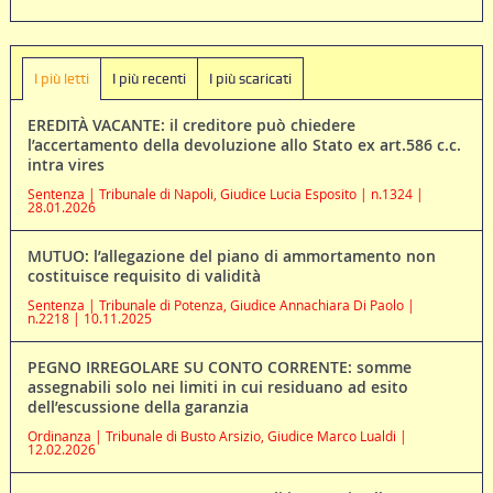
I più letti
I più recenti
I più scaricati
EREDITÀ VACANTE: il creditore può chiedere
l’accertamento della devoluzione allo Stato ex art.586 c.c.
intra vires
Sentenza | Tribunale di Napoli, Giudice Lucia Esposito | n.1324 |
28.01.2026
MUTUO: l’allegazione del piano di ammortamento non
costituisce requisito di validità
Sentenza | Tribunale di Potenza, Giudice Annachiara Di Paolo |
n.2218 | 10.11.2025
PEGNO IRREGOLARE SU CONTO CORRENTE: somme
assegnabili solo nei limiti in cui residuano ad esito
dell’escussione della garanzia
Ordinanza | Tribunale di Busto Arsizio, Giudice Marco Lualdi |
12.02.2026