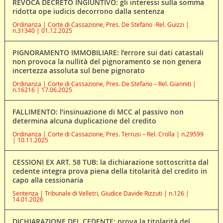
REVOCA DECRETO INGIUNTIVO: gli interessi sulla somma
ridotta ope iudicis decorrono dalla sentenza
Ordinanza | Corte di Cassazione, Pres. De Stefano -Rel. Guizzi |
n.31340 | 01.12.2025
PIGNORAMENTO IMMOBILIARE: l’errore sui dati catastali
non provoca la nullità del pignoramento se non genera
incertezza assoluta sul bene pignorato
Ordinanza | Corte di Cassazione, Pres. De Stefano – Rel. Gianniti |
n.16216 | 17.06.2025
FALLIMENTO: l’insinuazione di MCC al passivo non
determina alcuna duplicazione del credito
Ordinanza | Corte di Cassazione, Pres. Terrusi – Rel. Crolla | n.29599
| 10.11.2025
CESSIONI EX ART. 58 TUB: la dichiarazione sottoscritta dal
cedente integra prova piena della titolarità del credito in
capo alla cessionaria
Sentenza | Tribunale di Velletri, Giudice Davide Rizzuti | n.126 |
14.01.2026
DICHIARAZIONE DEL CEDENTE: prova la titolarità del