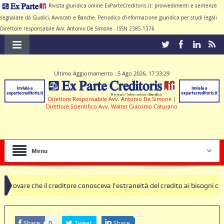
Rivista giuridica online ExParteCreditoris.it: provvedimenti e sentenze
segnalate da Giudici, Avvocati e Banche. Periodico d'informazione giuridica per studi legali
Direttore responsabile Avv. Antonio De Simone - ISSN 2385-1376
Ultimo Aggiornamento : 5 Ago 2026, 17:33:29
Direttore Responsabile Avv. Antonio De Simone
|
Direttore Scientifico Avv. Walter Giacomo Caturano
Menu
il creditore conosceva l’estraneità del credito ai bisogni della famigli
 clausole nulle deve produrre il contratto di conto corrente
Share
Tweet
Share
0