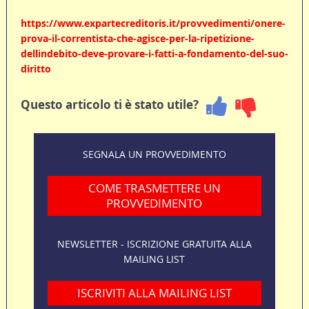
https://www.expartecreditoris.it/provvedimenti/onere-
prova-il-correntista-che-agisce-per-la-ripetizione-
dellindebito-deve-provare-i-fatti-a-fondamento-del-suo-
diritto
Questo articolo ti è stato utile?
SEGNALA UN PROVVEDIMENTO
COME TRASMETTERE UN
PROVVEDIMENTO
NEWSLETTER - ISCRIZIONE GRATUITA ALLA
MAILING LIST
ISCRIVITI ALLA MAILING LIST