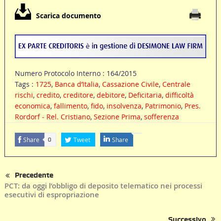
Scarica documento
Numero Protocolo Interno : 164/2015
Tags :
1725
,
Banca d’Italia
,
Cassazione Civile
,
Centrale
rischi
,
credito
,
creditore
,
debitore
,
Deficitaria
,
difficoltà
economica
,
fallimento
,
fido
,
insolvenza
,
Patrimonio
,
Pres.
Rordorf - Rel. Cristiano
,
Sezione Prima
,
sofferenza
Share
Tweet
Share
0
Precedente
PCT: da oggi l’obbligo di deposito telematico nei processi
esecutivi di espropriazione
Successivo