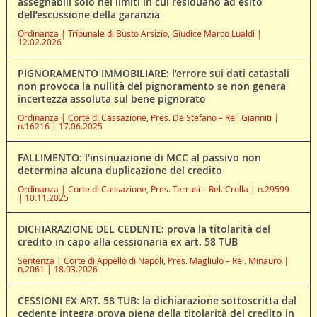
assegnabili solo nei limiti in cui residuano ad esito
dell’escussione della garanzia
Ordinanza | Tribunale di Busto Arsizio, Giudice Marco Lualdi |
12.02.2026
PIGNORAMENTO IMMOBILIARE: l’errore sui dati catastali
non provoca la nullità del pignoramento se non genera
incertezza assoluta sul bene pignorato
Ordinanza | Corte di Cassazione, Pres. De Stefano – Rel. Gianniti |
n.16216 | 17.06.2025
FALLIMENTO: l’insinuazione di MCC al passivo non
determina alcuna duplicazione del credito
Ordinanza | Corte di Cassazione, Pres. Terrusi – Rel. Crolla | n.29599
| 10.11.2025
DICHIARAZIONE DEL CEDENTE: prova la titolarità del
credito in capo alla cessionaria ex art. 58 TUB
Sentenza | Corte di Appello di Napoli, Pres. Magliulo – Rel. Minauro |
n.2061 | 18.03.2026
CESSIONI EX ART. 58 TUB: la dichiarazione sottoscritta dal
cedente integra prova piena della titolarità del credito in