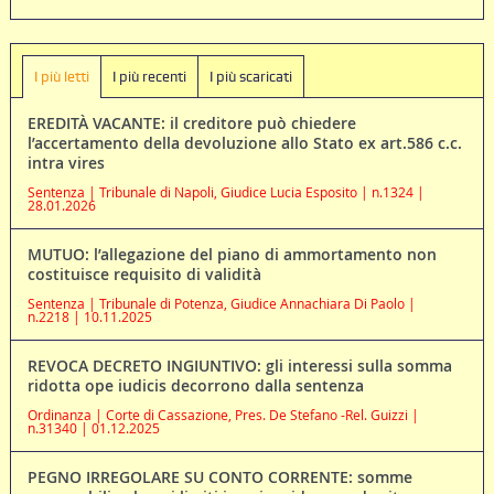
I più letti
I più recenti
I più scaricati
EREDITÀ VACANTE: il creditore può chiedere
l’accertamento della devoluzione allo Stato ex art.586 c.c.
intra vires
Sentenza | Tribunale di Napoli, Giudice Lucia Esposito | n.1324 |
28.01.2026
MUTUO: l’allegazione del piano di ammortamento non
costituisce requisito di validità
Sentenza | Tribunale di Potenza, Giudice Annachiara Di Paolo |
n.2218 | 10.11.2025
REVOCA DECRETO INGIUNTIVO: gli interessi sulla somma
ridotta ope iudicis decorrono dalla sentenza
Ordinanza | Corte di Cassazione, Pres. De Stefano -Rel. Guizzi |
n.31340 | 01.12.2025
PEGNO IRREGOLARE SU CONTO CORRENTE: somme