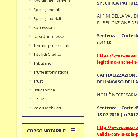
Sovraindebitamento
SPECIFICA PATTUI
Spese generali
AI FINI DELLA VALI
Spese giudiziali
PUBBLICAZIONE DEL
Successioni
Sentenza | Corte di
tassi di interesse
n.4113
Termini processuali
Titoli di Credito
https://www.expart
legittimo-anche-in
Tributario
Truffe informatiche
CAPITALIZZAZIONE
Trust
DELL’AVVISO DELLA
usucapione
NON È NECESSARIA
Usura
Sentenza | Corte d’
Valori Mobiliari
18.07.2016 | n.3012
http://www.exparte
CORSO NOTARILE
valida-con-la-sola-p