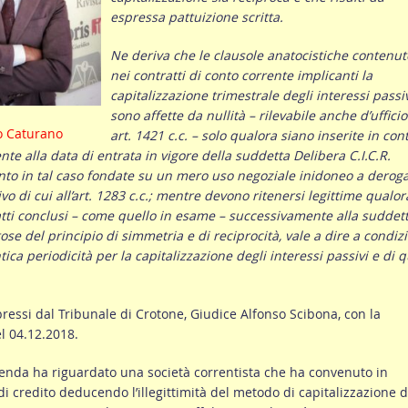
espressa pattuizione scritta.
Ne deriva che le clausole anatocistiche contenut
nei contratti di conto corrente implicanti la
capitalizzazione trimestrale degli interessi passi
sono affette da nullità – rilevabile anche d’ufficio
o Caturano
art. 1421 c.c. – solo qualora siano inserite in cont
nte alla data di entrata in vigore della suddetta Delibera C.I.C.R.
anto in tal caso fondate su un mero uso negoziale inidoneo a derog
vo di cui all’art. 1283 c.c.; mentre devono ritenersi legittime qualor
atti conclusi – come quello in esame – successivamente alla suddet
ose del principio di simmetria e di reciprocità, vale a dire a condiz
ca periodicità per la capitalizzazione degli interessi passivi e di q
pressi dal Tribunale di Crotone, Giudice Alfonso Scibona, con la
l 04.12.2018.
icenda ha riguardato una società correntista che ha convenuto in
 di credito deducendo l’illegittimità del metodo di capitalizzazione d