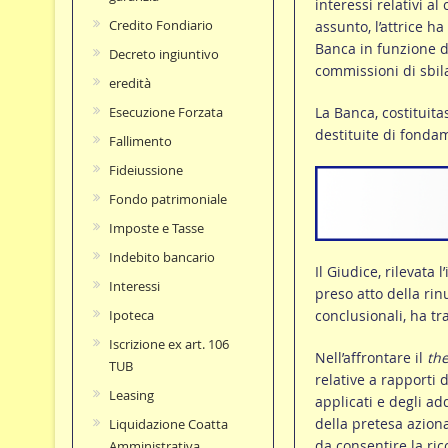
interessi relativi a
Credito Fondiario
assunto, l’attrice h
Banca in funzione de
Decreto ingiuntivo
commissioni di sbil
eredità
La Banca, costituita
Esecuzione Forzata
destituite di fondam
Fallimento
Fideiussione
Fondo patrimoniale
Imposte e Tasse
Indebito bancario
Il Giudice, rilevata 
Interessi
preso atto della rinu
conclusionali, ha tr
Ipoteca
Iscrizione ex art. 106
Nell’affrontare il
th
TUB
relative a rapporti 
Leasing
applicati e degli add
della pretesa aziona
Liquidazione Coatta
da consentire la ric
Amministrativa