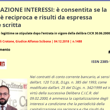
AZIONE INTERESSI: è consentita se la
 è reciproca e risulti da espressa
 scritta
 legittime se stipulate dopo l’entrata in vigore della delibra CICR 30.06.2000
i Crotone, Giudice Alfonso Scibona | 04.12.2018 | n.1488
umento
ISSN 2385-
Nei contratti di conto corrente bancario, ai sensi
dell’art. 120 T.U.B., D.Lgs. n. 385 del 1993, come
modificato dall’art. 25 del D.Lgs. n. 342/1999 ed i
virtù della successiva Delibera C.I.C.R. del
09.02.2000, è ammessa la capitalizzazione degli
interessi a condizione che la periodicità della
capitalizzazione sia reciproca e che risulti da