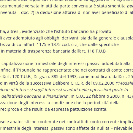
ocumentale versata in atti da parte convenuta è stata smentita
pe
convenuta – doc. 2) la deduzione attorea di non aver beneficiato di a
ha, altresì, evidenziato che l’istituto bancario ha provato
aver adempiuto agli obblighi derivanti sia dalla generale clausola
zza di cui all’art. 1175 e 1375 cod. civ., che dalle specifiche
 in materia di trasparenza bancaria dall’art. 118 T.U.B.
 capitalizzazione trimestrale degli interessi passivi addebitati alla
 infine, il Tribunale ha rappresentato che nei contratti di conto corr
ll’art. 120 T.U.B., D.Lgs. n. 385 del 1993, come modificato dall’art. 25
d in virtù della successiva Delibera C.I.C.R. del 09.02.2000
(“Modalit
zione di interessi sugli interessi scaduti nelle operazioni poste in
 dell’attività bancaria e finanziaria
”, in G.U., 22 febbraio 2000, n. 43)
zazione degli interessi a condizione che la periodicità della
 reciproca e che risulti da espressa pattuizione scritta.
ausole anatocistiche contenute nei contratti di conto corrente implic
rimestrale degli interessi passivi sono affette da nullità – rilevabile