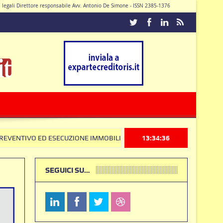
di legali Direttore responsabile Avv. Antonio De Simone - ISSN 2385-1376
Caturano
ESECUZIONE IMMOBILIARE: la Corte Costituzionale frena sul Codice Ant
13:34:37
SEGUICI SU…