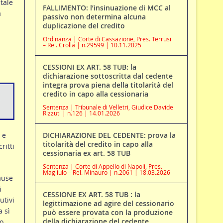
tale
FALLIMENTO: l’insinuazione di MCC al
a
passivo non determina alcuna
duplicazione del credito
Ordinanza | Corte di Cassazione, Pres. Terrusi
– Rel. Crolla | n.29599 | 10.11.2025
CESSIONI EX ART. 58 TUB: la
dichiarazione sottoscritta dal cedente
integra prova piena della titolarità del
credito in capo alla cessionaria
Sentenza | Tribunale di Velletri, Giudice Davide
Rizzuti | n.126 | 14.01.2026
 e
DICHIARAZIONE DEL CEDENTE: prova la
titolarità del credito in capo alla
ritti
cessionaria ex art. 58 TUB
Sentenza | Corte di Appello di Napoli, Pres.
Magliulo – Rel. Minauro | n.2061 | 18.03.2026
ause
i
CESSIONE EX ART. 58 TUB : la
utivi
legittimazione ad agire del cessionario
a sì
può essere provata con la produzione
della dichiarazione del cedente
o,