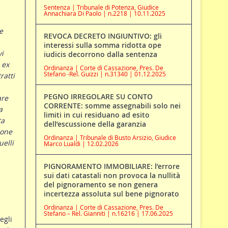
Sentenza | Tribunale di Potenza, Giudice
Annachiara Di Paolo | n.2218 | 10.11.2025
e
REVOCA DECRETO INGIUNTIVO: gli
interessi sulla somma ridotta ope
vi
iudicis decorrono dalla sentenza
 ex
Ordinanza | Corte di Cassazione, Pres. De
Stefano -Rel. Guizzi | n.31340 | 01.12.2025
ratti
PEGNO IRREGOLARE SU CONTO
are
CORRENTE: somme assegnabili solo nei
a
limiti in cui residuano ad esito
ta
dell’escussione della garanzia
ione
Ordinanza | Tribunale di Busto Arsizio, Giudice
uelli
Marco Lualdi | 12.02.2026
PIGNORAMENTO IMMOBILIARE: l’errore
sui dati catastali non provoca la nullità
del pignoramento se non genera
incertezza assoluta sul bene pignorato
Ordinanza | Corte di Cassazione, Pres. De
Stefano – Rel. Gianniti | n.16216 | 17.06.2025
egli