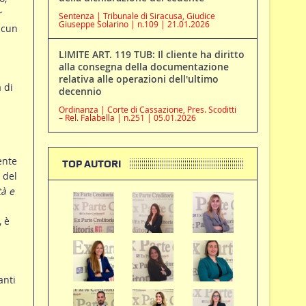
r
Sentenza | Tribunale di Siracusa, Giudice
Giuseppe Solarino | n.109 | 21.01.2026
lcun
LIMITE ART. 119 TUB: Il cliente ha diritto
alla consegna della documentazione
relativa alle operazioni dell'ultimo
 di
decennio
Ordinanza | Corte di Cassazione, Pres. Scoditti
– Rel. Falabella | n.251 | 05.01.2026
ente
TOP AUTORI
 del
à e
, è
anti