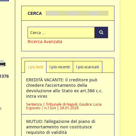
CERCA
Ricerca Avanzata
I più letti
I più recenti
I più scaricati
1376
EREDITÀ VACANTE: il creditore può
chiedere l’accertamento della
devoluzione allo Stato ex art.586 c.c.
intra vires
Sentenza | Tribunale di Napoli, Giudice Lucia
n
Esposito | n.1324 | 28.01.2026
MUTUO: l’allegazione del piano di
ammortamento non costituisce
requisito di validità