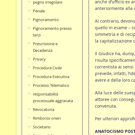
anche d’ufficio ex ar
pegno irregolare
anteriormente alla d
Penale
Pignoramento
Al contrario, devono
quello in esame – s
Pignoramento presso
simmetria e di recip
terzi
la capitalizzazione d
Prescrizione e
Decadenza
Il Giudice ha, dunqu
Privacy
risulta specificamen
correntista ai sensi 
Procedura Civile
prevede, infatti, l’
Procedura Esecutiva
avere e della loro c
Processo Telematico
Alla luce delle sue
responsabilità
attoree con consegu
processuale aggravata
convenuta.
Revocatoria
Rimborso oneri
Per ulteriori approf
Societario
ANATOCISMO POST 