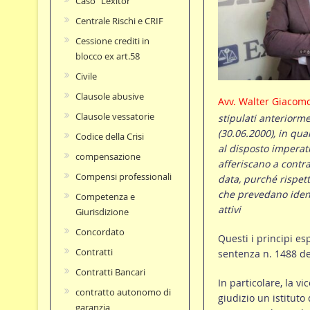
Caso "Lexitor"
Centrale Rischi e CRIF
Cessione crediti in
blocco ex art.58
Civile
Clausole abusive
Avv. Walter Giacom
Clausole vessatorie
stipulati anteriorme
(30.06.2000), in qu
Codice della Crisi
al disposto imperati
compensazione
afferiscano a contr
Compensi professionali
data, purché rispett
che prevedano identi
Competenza e
attivi
Giurisdizione
Concordato
Questi i principi es
Contratti
sentenza n. 1488 de
Contratti Bancari
In particolare, la v
contratto autonomo di
giudizio un istituto
garanzia