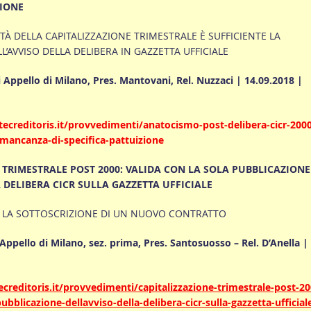
ZIONE
DITÀ DELLA CAPITALIZZAZIONE TRIMESTRALE È SUFFICIENTE LA
L’AVVISO DELLA DELIBERA IN GAZZETTA UFFICIALE
 Appello di Milano, Pres. Mantovani, Rel. Nuzzaci | 14.09.2018 |
ecreditoris.it/provvedimenti/anatocismo-post-delibera-cicr-2000
-mancanza-di-specifica-pattuizione
 TRIMESTRALE POST 2000: VALIDA CON LA SOLA PUBBLICAZIONE
 DELIBERA CICR SULLA GAZZETTA UFFICIALE
 LA SOTTOSCRIZIONE DI UN NUOVO CONTRATTO
Appello di Milano, sez. prima, Pres. Santosuosso – Rel. D’Anella |
creditoris.it/provvedimenti/capitalizzazione-trimestrale-post-20
ubblicazione-dellavviso-della-delibera-cicr-sulla-gazzetta-ufficial