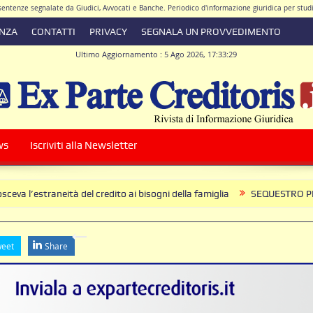
e sentenze segnalate da Giudici, Avvocati e Banche. Periodico d'informazione giuridica per stu
ENZA
CONTATTI
PRIVACY
SEGNALA UN PROVVEDIMENTO
Ultimo Aggiornamento : 5 Ago 2026, 17:33:29
ore Responsabile Avv. Antonio De Simone
|
Direttore Scientifico Avv. Walter Giacomo 
ws
Iscriviti alla Newsletter
eità del credito ai bisogni della famiglia
SEQUESTRO PREVENTIVO ED 
l contratto di conto corrente
eet
Share