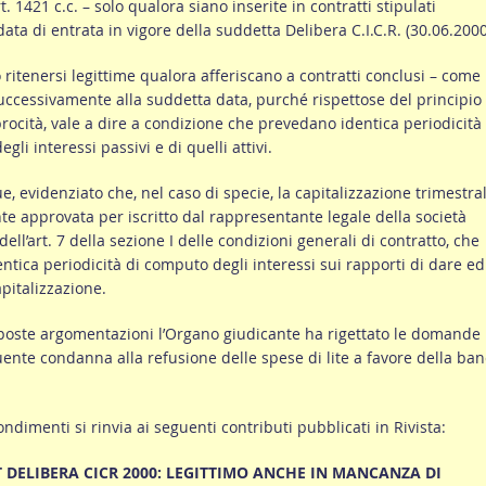
t. 1421 c.c. – solo qualora siano inserite in contratti stipulati
ata di entrata in vigore della suddetta Delibera C.I.C.R. (30.06.2000
 ritenersi legittime qualora afferiscano a contratti conclusi – come
uccessivamente alla suddetta data, purché rispettose del principio 
rocità, vale a dire a condizione che prevedano identica periodicità
egli interessi passivi e di quelli attivi.
e, evidenziato che, nel caso di specie, la capitalizzazione trimestra
te approvata per iscritto dal rappresentante legale della società
dell’art. 7 della sezione I delle condizioni generali di contratto, che
identica periodicità di computo degli interessi sui rapporti di dare ed
apitalizzazione.
sposte argomentazioni l’Organo giudicante ha rigettato le domande
ente condanna alla refusione delle spese di lite a favore della ban
ondimenti si rinvia ai seguenti contributi pubblicati in Rivista:
DELIBERA CICR 2000: LEGITTIMO ANCHE IN MANCANZA DI