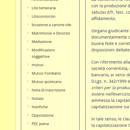
con la produzione d
Lite temeraria
tabulas (
cfr. fasc. 
Litisconsorzio
affidamento.
locazione a canone vile
L’organo giudicante 
Matrimonio e Divorzio
documentalmente di 
Mediazione
buona fede e corrette
disposizioni dettate
Modificazioni
soggettive
Con riferimento alla
mutuo
società correntista,
Mutuo Fondiario
bancario, ai sensi de
D.Lgs. n. 342/1999 e
Mutuo ipotecario
criteri per la produ
Nota di trascrizione
essere nell’esercizio
Notaio
ammessa la capitaliz
capitalizzazione sia
Notifiche
Opposizione
In tale senso, le cl
PEC piena
la capitalizzazione t