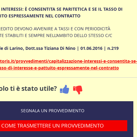
INTERESSI: È CONSENTITA SE PARITETICA E SE IL TASSO DI
UITO ESPRESSAMENTE NEL CONTRATTO
CREDITO DEVONO AVVENIRE A TASSI E CON PERIODICITÀ
STABILITI E SEMPRE NELL’AMBITO DELLO STESSO C/C
e di Larino, Dott.ssa Tiziana Di Nino | 01.06.2016 | n.219
toris.it/provvedimenti/capitalizzazione-interessi-e-consentita-se
tasso-di-interesse-e-pattuito-espressamente-nel-contratto
lo ti è stato utile?
SEGNALA UN PROVVEDIMENTO
COME TRASMETTERE UN PROVVEDIMENTO