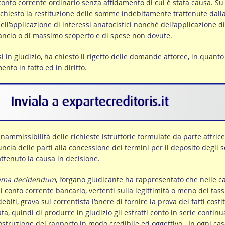
l conto corrente ordinario senza affidamento di cui è stata causa. Su 
a chiesto la restituzione delle somme indebitamente trattenute dall
ll’applicazione di interessi anatocistici nonché dell’applicazione di
ancio o di massimo scoperto e di spese non dovute.
si in giudizio, ha chiesto il rigetto delle domande attoree, in quanto
ento in fatto ed in diritto.
l’inammissibilità delle richieste istruttorie formulate da parte attrice
ncia delle parti alla concessione dei termini per il deposito degli sc
attenuto la causa in decisione.
ema decidendum
, l’organo giudicante ha rappresentato che nelle c
di conto corrente bancario, vertenti sulla legittimità o meno dei tass
ebiti, grava sul correntista l’onere di fornire la prova dei fatti costit
ta, quindi di produrre in giudizio gli estratti conto in serie continu
ostruzione del rapporto in modo credibile ed oggettivo. In ogni cas