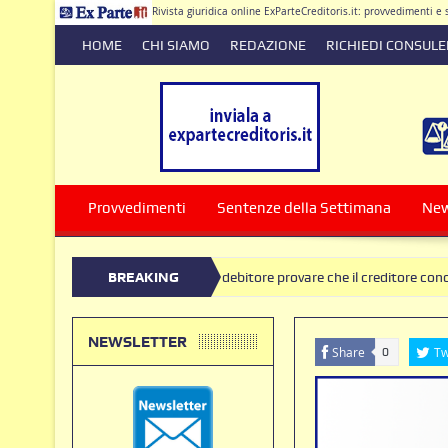
Rivista giuridica online ExParteCreditoris.it: provvedimenti 
HOME
CHI SIAMO
REDAZIONE
RICHIEDI CONSUL
Dirett
Provvedimenti
Sentenze della Settimana
Ne
noramento, spetta al debitore provare che il creditore conosceva l’estran
BREAKING
stituzione di somme versate in presenza di clausole nulle deve produrre i
NEWS
NEWSLETTER
Share
Tw
0