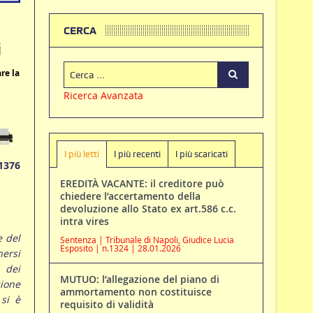
CERCA
i
re la
Ricerca Avanzata
I più letti
I più recenti
I più scaricati
1376
EREDITÀ VACANTE: il creditore può
chiedere l’accertamento della
devoluzione allo Stato ex art.586 c.c.
intra vires
e del
Sentenza | Tribunale di Napoli, Giudice Lucia
Esposito | n.1324 | 28.01.2026
ersi
 dei
MUTUO: l’allegazione del piano di
ione
ammortamento non costituisce
 si è
requisito di validità