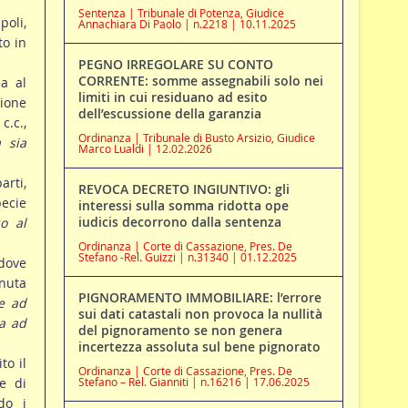
Sentenza | Tribunale di Potenza, Giudice
poli,
Annachiara Di Paolo | n.2218 | 10.11.2025
to in
PEGNO IRREGOLARE SU CONTO
CORRENTE: somme assegnabili solo nei
a al
limiti in cui residuano ad esito
zione
dell’escussione della garanzia
c.c.,
Ordinanza | Tribunale di Busto Arsizio, Giudice
 sia
Marco Lualdi | 12.02.2026
arti,
REVOCA DECRETO INGIUNTIVO: gli
pecie
interessi sulla somma ridotta ope
iudicis decorrono dalla sentenza
so al
Ordinanza | Corte di Cassazione, Pres. De
Stefano -Rel. Guizzi | n.31340 | 01.12.2025
dove
enuta
PIGNORAMENTO IMMOBILIARE: l’errore
le ad
sui dati catastali non provoca la nullità
a ad
del pignoramento se non genera
incertezza assoluta sul bene pignorato
to il
Ordinanza | Corte di Cassazione, Pres. De
ne di
Stefano – Rel. Gianniti | n.16216 | 17.06.2025
do i