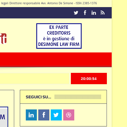
di legali Direttore responsabile Avv. Antonio De Simone - ISSN 2385-1376
Caturano
20:00:55
SEGUICI SU…