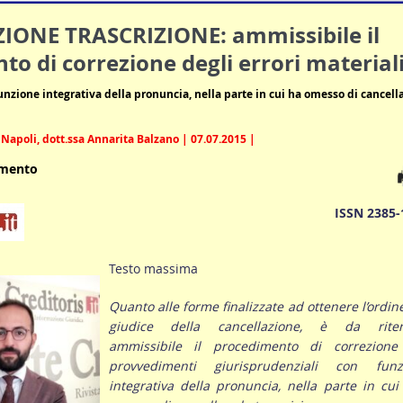
ONE TRASCRIZIONE: ammissibile il
o di correzione degli errori material
nzione integrativa della pronuncia, nella parte in cui ha omesso di cancella
 Napoli, dott.ssa Annarita Balzano | 07.07.2015 |
umento
ISSN 2385-
Testo massima
Quanto alle forme finalizzate ad ottenere l’ordin
giudice della cancellazione, è da riten
ammissibile il procedimento di correzione
provvedimenti giurisprudenziali con funz
integrativa della pronuncia, nella parte in cui