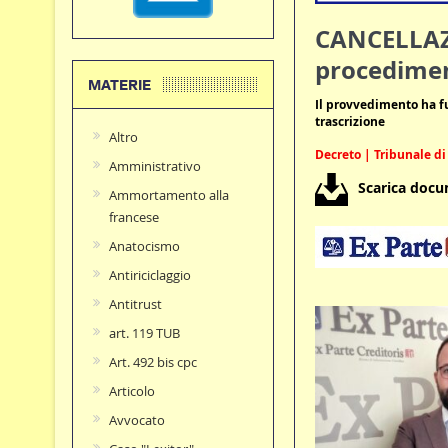
CANCELLAZI
procediment
MATERIE
Il provvedimento ha fu
trascrizione
Altro
Decreto | Tribunale di
Amministrativo
Scarica doc
Ammortamento alla
francese
Anatocismo
Antiriciclaggio
Antitrust
art. 119 TUB
Art. 492 bis cpc
Articolo
Avvocato