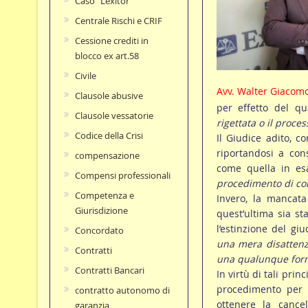
Caso "Lexitor"
Centrale Rischi e CRIF
Cessione crediti in
blocco ex art.58
Civile
Avv. Walter Giacom
Clausole abusive
per effetto del qu
Clausole vessatorie
rigettata o il proces
Codice della Crisi
Il Giudice adito, c
riportandosi a cons
compensazione
come quella in es
Compensi professionali
procedimento di corr
Competenza e
Invero, la mancata
Giurisdizione
quest’ultima sia st
l’estinzione del giu
Concordato
una mera disattenz
Contratti
una qualunque forma
Contratti Bancari
In virtù di tali prin
procedimento per l
contratto autonomo di
ottenere la cancel
garanzia