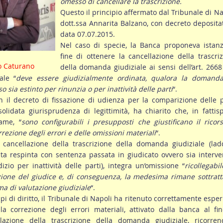
omesso di cancellare la trascrizione.
Questo il principio affermato dal Tribunale di Na
dott.ssa Annarita Balzano, con decreto deposita
data 07.07.2015.
Nel caso di specie, la Banca proponeva istanz
fine di ottenere la cancellazione della trascri
o Caturano
della domanda giudiziale ai sensi dell’art. 2668 
ale “
deve essere giudizialmente ordinata, qualora la domanda
so sia estinto per rinunzia o per inattività delle parti
“.
on il decreto di fissazione di udienza per la comparizione delle p
olidata giurisprudenza di legittimità, ha chiarito che, in fattis
ame, “
sono configurabili i presupposti che giustificano il ricor
ezione degli errori e delle omissioni materiali
“.
 cancellazione della trascrizione della domanda giudiziale (lad
ata respinta con sentenza passata in giudicato ovvero sia interv
dizio per inattività delle parti), integra un’omissione “
ricollegabi
ione del giudice e, di conseguenza, la medesima rimane sottratt
 di valutazione giudiziale
“.
cipi di diritto, il Tribunale di Napoli ha ritenuto correttamente esperi
a correzione degli errori materiali, attivato dalla banca al fi
lazione della trascrizione della domanda giudiziale, ricorren