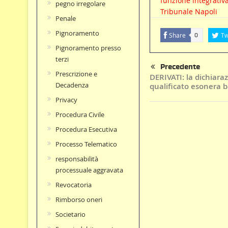
funzione integrativ
pegno irregolare
Tribunale Napoli
Penale
Pignoramento
Share
Tw
0
Pignoramento presso
terzi
Precedente
Prescrizione e
DERIVATI: la dichiara
Decadenza
qualificato esonera b
Privacy
Procedura Civile
Procedura Esecutiva
Processo Telematico
responsabilità
processuale aggravata
Revocatoria
Rimborso oneri
Societario