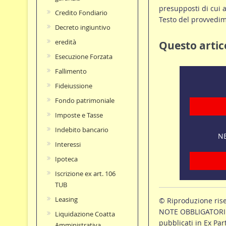
presupposti di cui a
Credito Fondiario
Testo del provvedi
Decreto ingiuntivo
eredità
Questo artico
Esecuzione Forzata
Fallimento
Fideiussione
Fondo patrimoniale
Imposte e Tasse
Indebito bancario
NE
Interessi
Ipoteca
Iscrizione ex art. 106
TUB
Leasing
© Riproduzione ris
NOTE OBBLIGATORIE p
Liquidazione Coatta
pubblicati in Ex Par
Amministrativa