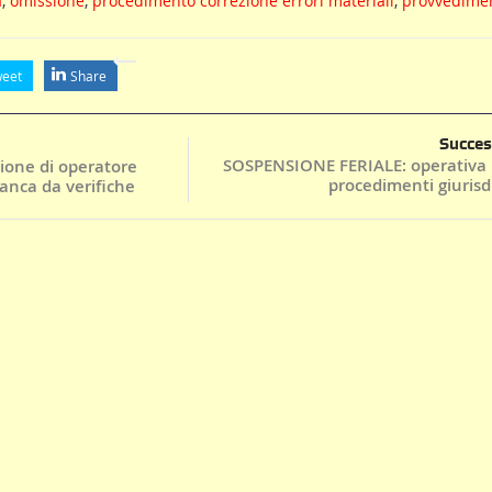
a
,
omissione
,
procedimento correzione errori materiali
,
provvedime
eet
Share
Succes
SOSPENSIONE FERIALE: operativa n
zione di operatore
procedimenti giurisdi
anca da verifiche