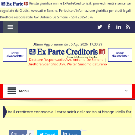
Rivista giuridica online ExParteCreditoris.it: provvedimenti e sentenze
segnalate da Giudici, Avvocati e Banche. Periodico d'informazione giuridica per studi legali
Direttore responsabile Avv. Antonio De Simone - ISSN 2385-1376
Ultimo Aggiornamento : 5 Ago 2026, 17:33:29
Direttore Responsabile Avv. Antonio De Simone
|
Direttore Scientifico Avv. Walter Giacomo Caturano
Menu
ditore conosceva l’estraneità del credito ai bisogni della famiglia
S
ole nulle deve produrre il contratto di conto corrente
Share
Tweet
Share
0