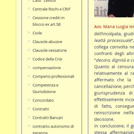
Caso "Lexitor"
Centrale Rischi e CRIF
Cessione crediti in
blocco ex art.58
Avv. Maria Luigia Ie
Civile
dell’incolpata, giud
lealtà processuale
“
Clausole abusive
collega coinvolta n
Clausole vessatorie
confronti degli alt
Codice della Crisi
“
decoro, dignità e c
Quanto al censura
compensazione
relativamente al r
Compensi professionali
affermato che la 
Competenza e
cancellazione, perch
Giurisdizione
giurisprudenza d
effettivamente inco
Concordato
di fatto, conseg
Contratti
reinscrizione nell
Contratti Bancari
decisione.
In conclusione, il 
contratto autonomo di
stessa affermazio
garanzia