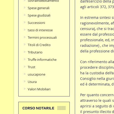
Sovraindebitamento
dall’esercizio della
agli articoli 372, 373
Spese generali
Spese giudiziali
In estrema sintesi s
Successioni
ragionevolmente, af
censura), che si tr
tassi di interesse
essere dal professio
Termini processuali
professionale, ed, i
Titoli di Credito
radiazione) , che i
della professione di
Tributario
Truffe informatiche
Con riferimento al
Trust
procedere disciplina
ha la custodia dell’a
usucapione
Consiglio nella giur
Usura
ed è determinata, di
Valori Mobiliari
Per quanto concern
attraverso le quali 
aprirsi a seguito di
CORSO NOTARILE
il presunto illecito 