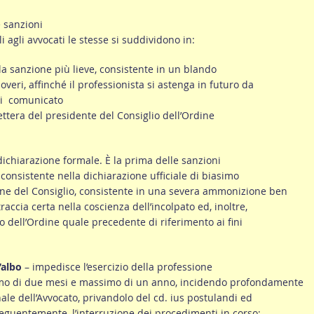
e sanzioni
li agli avvocati le stesse si suddividono in:
 la sanzione più lieve, consistente in un blando
overi, affinché il professionista si astenga in futuro da
ti comunicato
lettera del presidente del Consiglio dell’Ordine
ichiarazione formale. È la prima delle sanzioni
, consistente nella dichiarazione ufficiale di biasimo
one del Consiglio, consistente in una severa ammonizione ben
traccia certa nella coscienza dell’incolpato ed, inoltre,
lio dell’Ordine quale precedente di riferimento ai fini
’albo
– impedisce l’esercizio della professione
o di due mesi e massimo di un anno, incidendo profondamente
nale dell’Avvocato, privandolo del cd. ius postulandi ed
guentemente, l’interruzione dei procedimenti in corso;