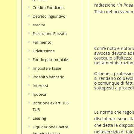
radiazione “
in linea
Credito Fondiario
Testo del provvedi
Decreto ingiuntivo
eredità
Esecuzione Forzata
Fallimento
Com’è noto e notorio
Fideiussione
avvocati devono ade
ossequio all’altezza
Fondo patrimoniale
nell’amministrazione
Imposte e Tasse
Orbene, i profession
Indebito bancario
si rendano colpevoli
o comunque di fatti
Interessi
sottoposti a proced
Ipoteca
Iscrizione ex art. 106
TUB
Le norme che regol
Leasing
disciplinari sono st
che detta le disposi
Liquidazione Coatta
nell’esercizio di tal
Amministrativa