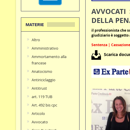
AVVOCATI 
DELLA PEN
MATERIE
il professionista che s
giudiziario è soggetto 
Altro
Sentenza | Cassazione 
Amministrativo
Scarica doc
Ammortamento alla
francese
Anatocismo
Antiriciclaggio
Antitrust
art. 119 TUB
Art. 492 bis cpc
Articolo
Avvocato