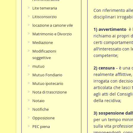
Lite temeraria
Con riferimento all
disciplinari irrogabi
Litisconsorzio
locazione a canone vile
1) avvertimento
 è
Matrimonio e Divorzio
richiamo ai propri d
certi comportamen
Mediazione
all’interessato con 
Modificazioni
competente;
soggettive
mutuo
2) censura
– è una d
realmente afflittive
Mutuo Fondiario
irrogata con decisi
Mutuo ipotecario
articolata che lasci 
Nota di trascrizione
agli atti del Consig
della recidiva;
Notaio
Notifiche
3) sospensione dall
Opposizione
per un tempo minim
sulla vita professio
PEC piena
imponendogli, conse