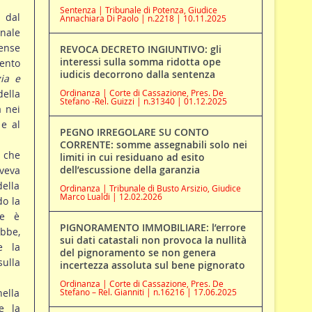
Sentenza | Tribunale di Potenza, Giudice
 dal
Annachiara Di Paolo | n.2218 | 10.11.2025
nale
rense
REVOCA DECRETO INGIUNTIVO: gli
interessi sulla somma ridotta ope
ento
iudicis decorrono dalla sentenza
zia e
della
Ordinanza | Corte di Cassazione, Pres. De
Stefano -Rel. Guizzi | n.31340 | 01.12.2025
a nei
 e al
PEGNO IRREGOLARE SU CONTO
CORRENTE: somme assegnabili solo nei
 che
limiti in cui residuano ad esito
dell’escussione della garanzia
veva
ella
Ordinanza | Tribunale di Busto Arsizio, Giudice
Marco Lualdi | 12.02.2026
do la
ne è
PIGNORAMENTO IMMOBILIARE: l’errore
ebbe,
sui dati catastali non provoca la nullità
e la
del pignoramento se non genera
ulla
incertezza assoluta sul bene pignorato
Ordinanza | Corte di Cassazione, Pres. De
nella
Stefano – Rel. Gianniti | n.16216 | 17.06.2025
e la