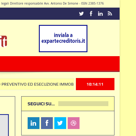
di legali Direttore responsabile Avv. Antonio De Simone - ISSN 2385-1376
Caturano
ED ESECUZIONE IMMOBILIARE: la Corte Costituzionale frena sul Codice A
10:14:12
SEGUICI SU…