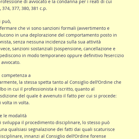
 professione di avvocato e la condanna per i reati di cui
, 374, 377, 380, 381 c.p.
i può,
fermare che vi sono sanzioni formali (avvertimento e
aducono in una deplorazione del comportamento posto in
nista, senza nessuna incidenza sulla sua attività
nvece, sanzioni sostanziali (sospensione, cancellazione e
mpediscono in modo temporaneo oppure definitivo l’esercizio
 avvocato.
la competenza a
rmente, la stessa spetta tanto al Consiglio dell’Ordine che
lbo in cui il professionista è iscritto, quanto al
isdizione del quale è avvenuto il fatto per cui si procede:
 volta in volta.
e le modalità
si sviluppa il procedimento disciplinare, lo stesso può
 una qualsiasi segnalazione dei fatti dai quali scaturisce
disciplinare, innanzi al Consiglio dell’Ordine forense