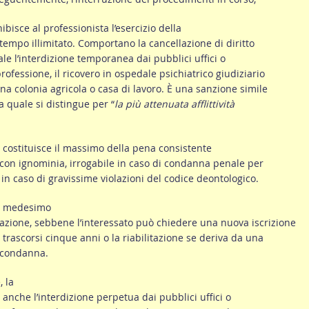
nibisce al professionista l’esercizio della
tempo illimitato. Comportano la cancellazione di diritto
ale l’interdizione temporanea dai pubblici uffici o
professione, il ricovero in ospedale psichiatrico giudiziario
na colonia agricola o casa di lavoro. È una sanzione simile
la quale si distingue per “
la più attenuata afflittività
costituisce il massimo della pena consistente
 con ignominia, irrogabile in caso di condanna penale per
in caso di gravissime violazioni del codice deontologico.
il medesimo
llazione, sebbene l’interessato può chiedere una nuova iscrizione
trascorsi cinque anni o la riabilitazione se deriva da una
 condanna.
 la
o anche l’interdizione perpetua dai pubblici uffici o