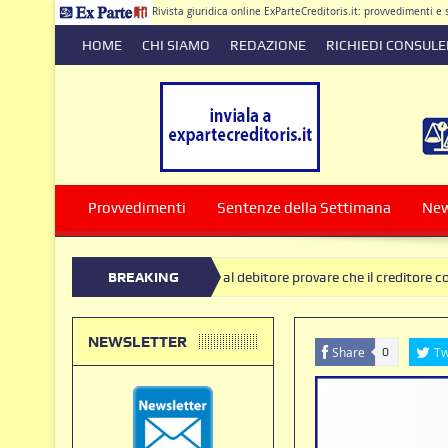
Rivista giuridica online ExParteCreditoris.it: provvedimenti 
HOME
CHI SIAMO
REDAZIONE
RICHIEDI CONSUL
Dirett
Provvedimenti
Sentenze della Settimana
Ne
ignoramento, spetta al debitore provare che il creditore conosceva l’est
BREAKING
 restituzione di somme versate in presenza di clausole nulle deve produrr
NEWS
NEWSLETTER
Share
Tw
0