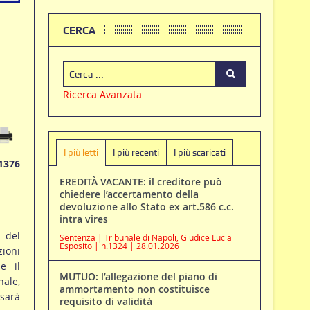
CERCA
Ricerca Avanzata
I più letti
I più recenti
I più scaricati
1376
EREDITÀ VACANTE: il creditore può
chiedere l’accertamento della
devoluzione allo Stato ex art.586 c.c.
intra vires
 del
Sentenza | Tribunale di Napoli, Giudice Lucia
Esposito | n.1324 | 28.01.2026
ioni
e il
MUTUO: l’allegazione del piano di
nale,
ammortamento non costituisce
sarà
requisito di validità