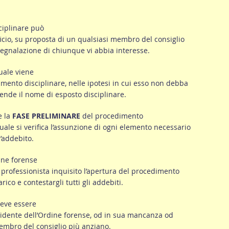
ciplinare può
ficio, su proposta di un qualsiasi membro del consiglio
segnalazione di chiunque vi abbia interesse.
quale viene
imento disciplinare, nelle ipotesi in cui esso non debba
prende il nome di esposto disciplinare.
e la
FASE PRELIMINARE
del procedimento
quale si verifica l’assunzione di ogni elemento necessario
l’addebito.
dine forense
professionista inquisito l’apertura del procedimento
rico e contestargli tutti gli addebiti.
eve essere
esidente dell’Ordine forense, od in sua mancanza od
membro del consiglio più anziano.