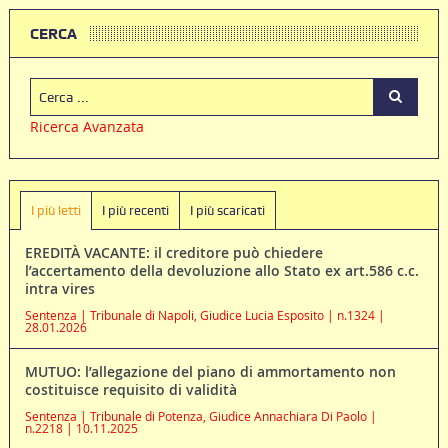
CERCA
Ricerca Avanzata
I più letti
I più recenti
I più scaricati
EREDITÀ VACANTE: il creditore può chiedere
l’accertamento della devoluzione allo Stato ex art.586 c.c.
intra vires
Sentenza | Tribunale di Napoli, Giudice Lucia Esposito | n.1324 |
28.01.2026
MUTUO: l’allegazione del piano di ammortamento non
costituisce requisito di validità
Sentenza | Tribunale di Potenza, Giudice Annachiara Di Paolo |
n.2218 | 10.11.2025