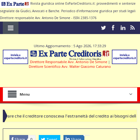
Rivista giuridica online ExParteCreditoris.it: provvedimenti e sentenze
segnalate da Giudici, Avvocati e Banche. Periodico d'informazione giuridica per studi legali
Direttore responsabile Avv. Antonio De Simone - ISSN 2385-1376
Ultimo Aggiornamento : 5 Ago 2026, 17:33:29
Direttore Responsabile Avv. Antonio De Simone
|
Direttore Scientifico Avv. Walter Giacomo Caturano
Menu
editore conosceva l’estraneità del credito ai bisogni della famiglia
sole nulle deve produrre il contratto di conto corrente
Share
Tweet
Share
0