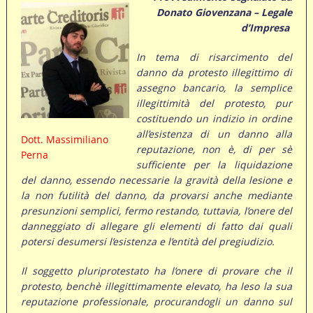
Donato Giovenzana – Legale
d’Impresa
In tema di risarcimento del
danno da protesto illegittimo di
assegno bancario, la semplice
illegittimità del protesto, pur
costituendo un indizio in ordine
all’esistenza di un danno alla
Dott. Massimiliano
reputazione, non è, di per sè
Perna
sufficiente per la liquidazione
del danno, essendo necessarie la gravità della lesione e
la non futilità del danno, da provarsi anche mediante
presunzioni semplici, fermo restando, tuttavia, l’onere del
danneggiato di allegare gli elementi di fatto dai quali
potersi desumersi l’esistenza e l’entità del pregiudizio.
Il soggetto pluriprotestato ha l’onere di provare che il
protesto, benchè illegittimamente elevato, ha leso la sua
reputazione professionale, procurandogli un danno sul