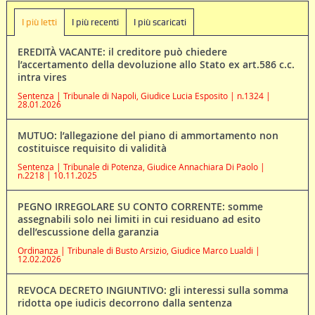
I più letti
I più recenti
I più scaricati
EREDITÀ VACANTE: il creditore può chiedere
l’accertamento della devoluzione allo Stato ex art.586 c.c.
intra vires
Sentenza | Tribunale di Napoli, Giudice Lucia Esposito | n.1324 |
28.01.2026
MUTUO: l’allegazione del piano di ammortamento non
costituisce requisito di validità
Sentenza | Tribunale di Potenza, Giudice Annachiara Di Paolo |
n.2218 | 10.11.2025
PEGNO IRREGOLARE SU CONTO CORRENTE: somme
assegnabili solo nei limiti in cui residuano ad esito
dell’escussione della garanzia
Ordinanza | Tribunale di Busto Arsizio, Giudice Marco Lualdi |
12.02.2026
REVOCA DECRETO INGIUNTIVO: gli interessi sulla somma
ridotta ope iudicis decorrono dalla sentenza