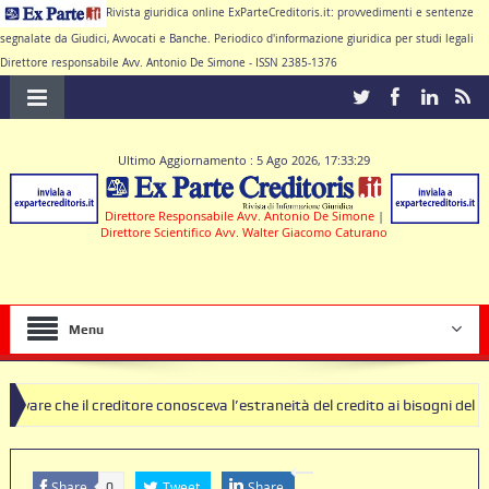
Rivista giuridica online ExParteCreditoris.it: provvedimenti e sentenze
segnalate da Giudici, Avvocati e Banche. Periodico d'informazione giuridica per studi legali
Direttore responsabile Avv. Antonio De Simone - ISSN 2385-1376
Ultimo Aggiornamento : 5 Ago 2026, 17:33:29
Direttore Responsabile Avv. Antonio De Simone
|
Direttore Scientifico Avv. Walter Giacomo Caturano
Menu
reditore conosceva l’estraneità del credito ai bisogni della famiglia
usole nulle deve produrre il contratto di conto corrente
Share
Tweet
Share
0