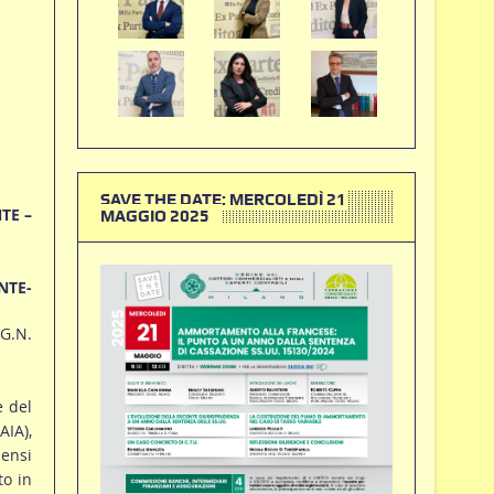
SAVE THE DATE: MERCOLEDÌ 21
TE –
MAGGIO 2025
NTE-
.G.N.
e del
AIA),
sensi
to in