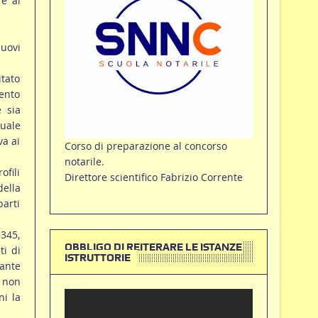
re al
nuovi
itato
mento
e sia
quale
va ai
Corso di preparazione al concorso
notarile.
ofili
Direttore scientifico Fabrizio Corrente
della
parti
.345,
OBBLIGO DI REITERARE LE ISTANZE
ti di
ISTRUTTORIE
ante
 non
ni la