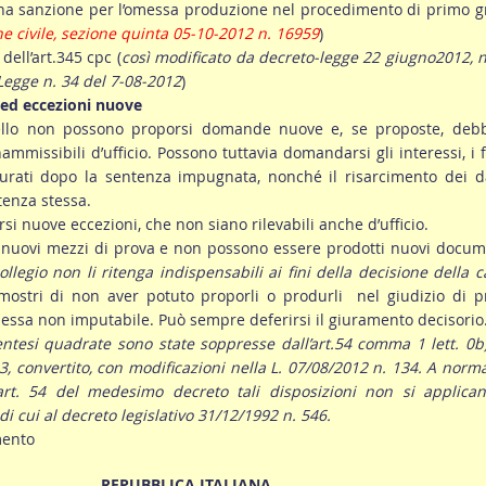
una sanzione per l’omessa produzione nel procedimento di primo 
e civile, sezione quinta 05-10-2012 n. 16959
)
 dell’art.345 cpc (
così modificato da decreto-legge 22 giugno2012, n
Legge n. 34 del 7-08-2012
)
 ed eccezioni nuove
pello non possono proporsi domande nuove e, se proposte, deb
ammissibili d’ufficio. Possono tuttavia domandarsi gli interessi, i f
turati dopo la sentenza impugnata, nonché il risarcimento dei d
tenza stessa.
i nuove eccezioni, che non siano rilevabili anche d’ufficio.
uovi mezzi di prova e non possono essere prodotti nuovi docume
collegio non li ritenga indispensabili ai fini della decisione della 
imostri di non aver potuto proporli o produrli nel giudizio di 
essa non imputabile. Può sempre deferirsi il giuramento decisorio
entesi quadrate sono state soppresse dall’art.54 comma 1 lett. 0b
3, convertito, con modificazioni nella L. 07/08/2012 n. 134. A norm
rt. 54 del medesimo decreto tali disposizioni non si applican
di cui al decreto legislativo 31/12/1992 n. 546.
mento
REPUBBLICA ITALIANA