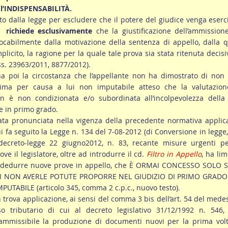
i l’INDISPENSABILITÀ.
sto dalla legge per escludere che il potere del giudice venga eserc
 
richiede esclusivamente
che la giustificazione dell’ammission
ocabilmente dalla motivazione della sentenza di appello, dalla 
mplicito, la ragione per la quale tale prova sia stata ritenuta decisi
ass. 23963/2011, 8877/2012).
a poi la circostanza che l’appellante non ha dimostrato di non 
rima per causa a lui non imputabile atteso che la valutazion
on è non condizionata e/o subordinata all’incolpevolezza della 
 in primo grado.
ata pronunciata nella vigenza della precedente normativa applic
i fa seguito la Legge n. 134 del 7-08-2012 (di Conversione in legge
 decreto-legge 22 giugno2012, n. 83, recante misure urgenti pe
ove il legislatore, oltre ad introdurre il cd.
Filtro in Appello
, ha lim
 di dedurre nuove prove in appello, che È ORMAI CONCESSO SOLO S
I NON AVERLE POTUTE PROPORRE NEL GIUDIZIO DI PRIMO GRADO
UTABILE (articolo 345, comma 2 c.p.c., nuovo testo).
n trova applicazione, ai sensi del comma 3 bis dell’art. 54 del med
o tributario di cui al decreto legislativo 31/12/1992 n. 546, 
mmissibile la produzione di documenti nuovi per la prima volt