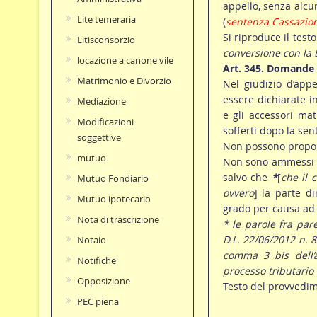
appello, senza alc
Lite temeraria
(
sentenza Cassazion
Si riproduce il testo
Litisconsorzio
conversione con la 
locazione a canone vile
Art. 345. Domande
Matrimonio e Divorzio
Nel giudizio d’ap
essere dichiarate in
Mediazione
e gli accessori ma
Modificazioni
sofferti dopo la sen
soggettive
Non possono propors
mutuo
Non sono ammessi n
salvo che
*
[
che il 
Mutuo Fondiario
ovvero
] la parte d
Mutuo ipotecario
grado per causa ad 
Nota di trascrizione
* le parole fra par
D.L. 22/06/2012 n. 8
Notaio
comma 3 bis dell’a
Notifiche
processo tributario 
Opposizione
Testo del provvedi
PEC piena