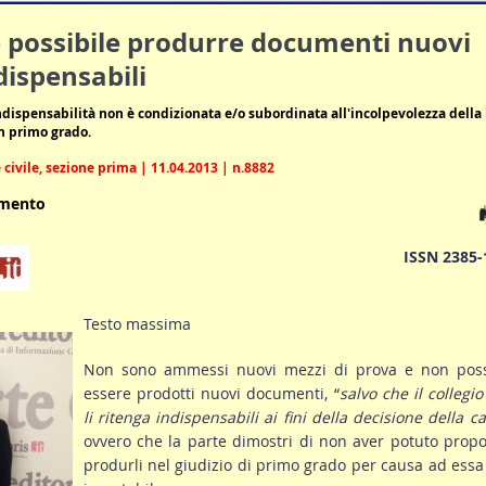
 possibile produrre documenti nuovi
dispensabili
ndispensabilità non è condizionata e/o subordinata all'incolpevolezza della 
n primo grado.
civile, sezione prima | 11.04.2013 | n.8882
umento
ISSN 2385-
Testo massima
Non sono ammessi nuovi mezzi di prova e non pos
essere prodotti nuovi documenti, “
salvo che il collegi
li ritenga indispensabili ai fini della decisione della c
ovvero che la parte dimostri di non aver potuto propo
produrli nel giudizio di primo grado per causa ad ess