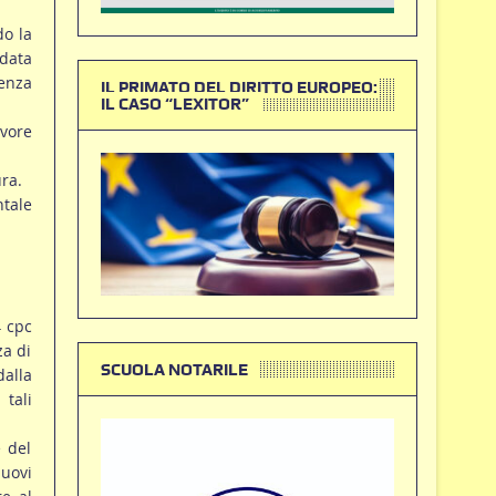
do la
 data
denza
IL PRIMATO DEL DIRITTO EUROPEO:
IL CASO “LEXITOR”
avore
ura.
ntale
4 cpc
za di
SCUOLA NOTARILE
alla
 tali
e del
nuovi