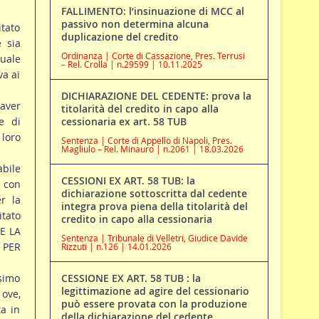
FALLIMENTO: l’insinuazione di MCC al
passivo non determina alcuna
itato
duplicazione del credito
e sia
Ordinanza | Corte di Cassazione, Pres. Terrusi
quale
– Rel. Crolla | n.29599 | 10.11.2025
va ai
DICHIARAZIONE DEL CEDENTE: prova la
aver
titolarità del credito in capo alla
e di
cessionaria ex art. 58 TUB
loro
Sentenza | Corte di Appello di Napoli, Pres.
Magliulo – Rel. Minauro | n.2061 | 18.03.2026
abile
CESSIONI EX ART. 58 TUB: la
, con
dichiarazione sottoscritta dal cedente
r la
integra prova piena della titolarità del
itato
credito in capo alla cessionaria
E LA
Sentenza | Tribunale di Velletri, Giudice Davide
 PER
Rizzuti | n.126 | 14.01.2026
esimo
CESSIONE EX ART. 58 TUB : la
legittimazione ad agire del cessionario
ove,
può essere provata con la produzione
a in
della dichiarazione del cedente