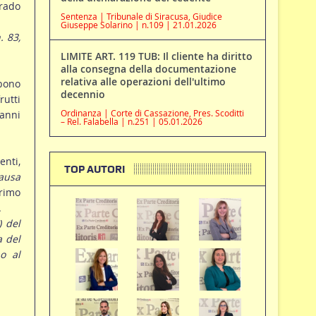
grado
Sentenza | Tribunale di Siracusa, Giudice
Giuseppe Solarino | n.109 | 21.01.2026
. 83,
LIMITE ART. 119 TUB: Il cliente ha diritto
alla consegna della documentazione
relativa alle operazioni dell'ultimo
bono
decennio
rutti
Ordinanza | Corte di Cassazione, Pres. Scoditti
anni
– Rel. Falabella | n.251 | 05.01.2026
nti,
TOP AUTORI
causa
primo
.
) del
a del
o al