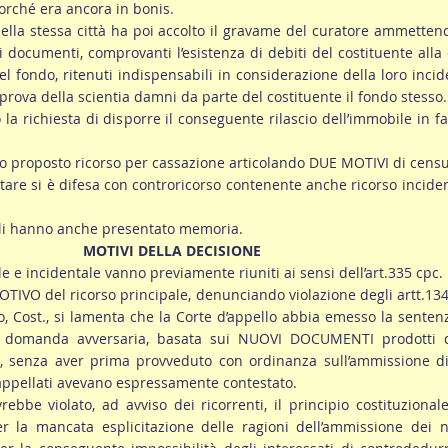
llorché era ancora in bonis.
della stessa città ha poi accolto il gravame del curatore ammetten
 documenti, comprovanti l’esistenza di debiti del costituente alla
el fondo, ritenuti indispensabili in considerazione della loro inci
rova della scientia damni da parte del costituente il fondo stesso.
 la richiesta di disporre il conseguente rilascio dell’immobile in f
o proposto ricorso per cassazione articolando DUE MOTIVI di cens
ntare si è difesa con controricorso contenente anche ricorso incide
pali hanno anche presentato memoria.
MOTIVI DELLA DECISIONE
ale e incidentale vanno previamente riuniti ai sensi dell’art.335 cpc.
OTIVO del ricorso principale, denunciando violazione degli artt.13
 Cost., si lamenta che la Corte d’appello abbia emesso la senten
a domanda avversaria, basata sui NUOVI DOCUMENTI prodotti d
e, senza aver prima provveduto con ordinanza sull’ammissione di
appellati avevano espressamente contestato.
rebbe violato, ad avviso dei ricorrenti, il principio costituzional
er la mancata esplicitazione delle ragioni dell’ammissione dei 