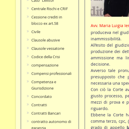
Caso "Lexitor"
Centrale Rischi e CRIF
Cessione crediti in
blocco ex art.58
Avv. Maria Luigia Ie
Civile
produceva nel giudi
inammissibilità.
Clausole abusive
All’esito del giudi
Clausole vessatorie
produzione dei det
Codice della Crisi
ammissione ma limi
decisione.
compensazione
Avverso tale pron
Compensi professionali
presupposto che p
Competenza e
necessaria una spec
Giurisdizione
Con ciò la Corte av
giusto processo, p
Concordato
mezzi di prova e pe
Contratti
riguardo.
Contratti Bancari
Ebbene la Corte ha 
comma terzo, cpc, 
contratto autonomo di
grado di appello
l
garanzia