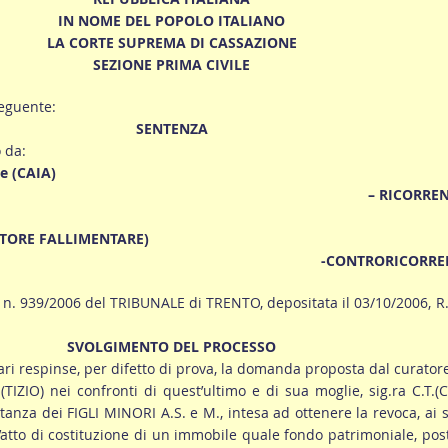
IN NOME DEL POPOLO ITALIANO
LA CORTE SUPREMA DI CASSAZIONE
SEZIONE PRIMA CIVILE
eguente:
SENTENZA
 da:
) e (CAIA)
– RICORREN
TORE FALLIMENTARE)
-CONTRORICORRE
 n. 939/2006 del TRIBUNALE di TRENTO, depositata il 03/10/2006, R
SVOLGIMENTO DEL PROCESSO
iari respinse, per difetto di prova, la domanda proposta dal curator
 (TIZIO) nei confronti di quest’ultimo e di sua moglie, sig.ra C.T.(C
anza dei FIGLI MINORI A.S. e M., intesa ad ottenere la revoca, ai 
ll’atto di costituzione di un immobile quale fondo patrimoniale, pos