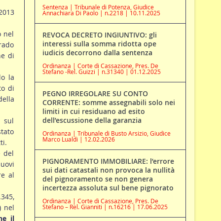
Sentenza | Tribunale di Potenza, Giudice
2013
Annachiara Di Paolo | n.2218 | 10.11.2025
o nel
REVOCA DECRETO INGIUNTIVO: gli
interessi sulla somma ridotta ope
rado
iudicis decorrono dalla sentenza
ne di
Ordinanza | Corte di Cassazione, Pres. De
Stefano -Rel. Guizzi | n.31340 | 01.12.2025
do la
to di
PEGNO IRREGOLARE SU CONTO
ella
CORRENTE: somme assegnabili solo nei
limiti in cui residuano ad esito
dell’escussione della garanzia
 sul
tato
Ordinanza | Tribunale di Busto Arsizio, Giudice
Marco Lualdi | 12.02.2026
i.
e del
PIGNORAMENTO IMMOBILIARE: l’errore
nuovi
sui dati catastali non provoca la nullità
re al
del pignoramento se non genera
incertezza assoluta sul bene pignorato
.345,
Ordinanza | Corte di Cassazione, Pres. De
) nel
Stefano – Rel. Gianniti | n.16216 | 17.06.2025
e il