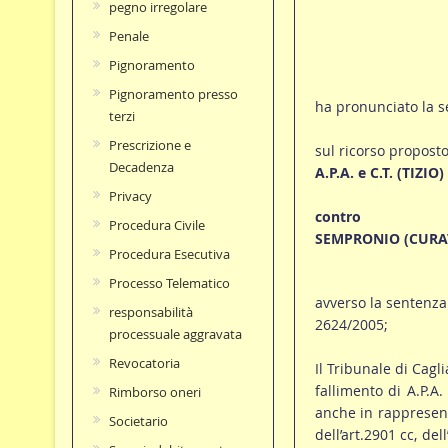
pegno irregolare
Penale
Pignoramento
Pignoramento presso
ha pronunciato la s
terzi
Prescrizione e
sul ricorso proposto
Decadenza
A.P.A. e C.T. (TIZIO
Privacy
contro
Procedura Civile
SEMPRONIO (CURA
Procedura Esecutiva
Processo Telematico
avverso la sentenza
responsabilità
2624/2005;
processuale aggravata
Revocatoria
Il Tribunale di Cagl
fallimento di A.P.A.
Rimborso oneri
anche in rappresent
Societario
dell’art.2901 cc, de