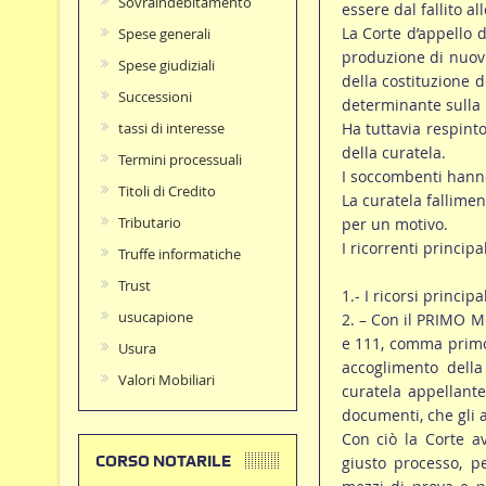
Sovraindebitamento
essere dal fallito a
La Corte d’appello 
Spese generali
produzione di nuovi
Spese giudiziali
della costituzione d
Successioni
determinante sulla p
Ha tuttavia respinto
tassi di interesse
della curatela.
Termini processuali
I soccombenti hann
Titoli di Credito
La curatela fallime
Tributario
per un motivo.
I ricorrenti princi
Truffe informatiche
Trust
1.- I ricorsi princip
usucapione
2. – Con il PRIMO M
e 111, comma primo,
Usura
accoglimento dell
Valori Mobiliari
curatela appellant
documenti, che gli 
Con ciò la Corte av
CORSO NOTARILE
giusto processo, p