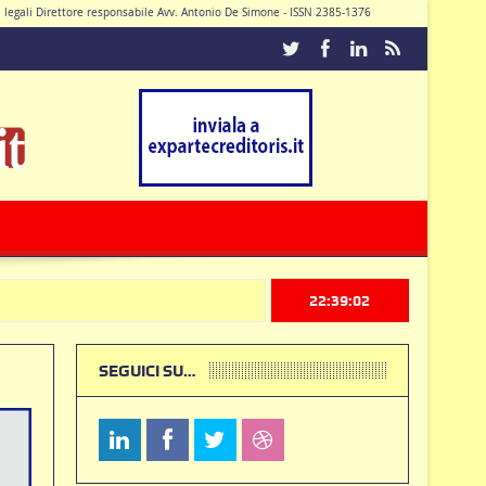
di legali Direttore responsabile Avv. Antonio De Simone - ISSN 2385-1376
Caturano
22:39:03
SEGUICI SU…