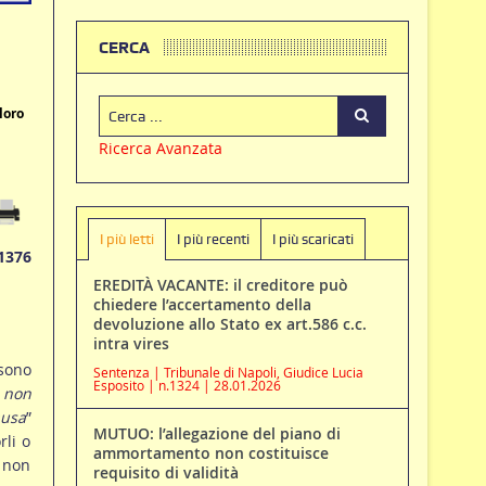
CERCA
loro
Ricerca Avanzata
I più letti
I più recenti
I più scaricati
1376
EREDITÀ VACANTE: il creditore può
chiedere l’accertamento della
devoluzione allo Stato ex art.586 c.c.
intra vires
sono
Sentenza | Tribunale di Napoli, Giudice Lucia
Esposito | n.1324 | 28.01.2026
o non
ausa
”
MUTUO: l’allegazione del piano di
rli o
ammortamento non costituisce
a non
requisito di validità