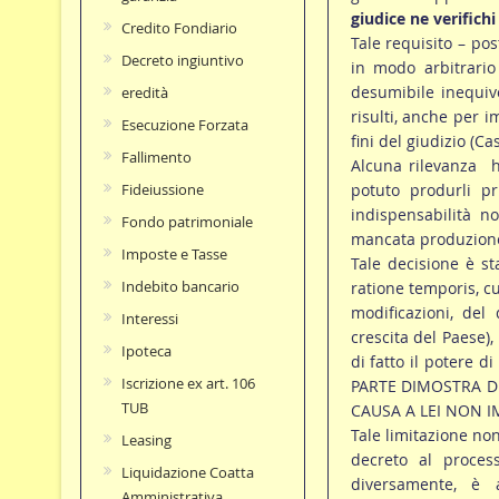
giudice ne verifich
Credito Fondiario
Tale requisito – po
Decreto ingiuntivo
in modo arbitrario
desumibile inequiv
eredità
risulti, anche per i
Esecuzione Forzata
fini del giudizio (C
Fallimento
Alcuna rilevanza h
potuto produrli p
Fideiussione
indispensabilità n
Fondo patrimoniale
mancata produzione
Imposte e Tasse
Tale decisione è st
Indebito bancario
ratione temporis, cu
modificazioni, del
Interessi
crescita del Paese), 
Ipoteca
di fatto il potere
Iscrizione ex art. 106
PARTE DIMOSTRA D
TUB
CAUSA A LEI NON IMP
Tale limitazione no
Leasing
decreto al process
Liquidazione Coatta
diversamente, è a
Amministrativa