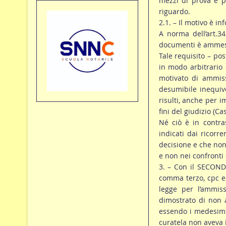
mezzi di prova e pe
riguardo.
2.1. – Il motivo è in
A norma dell’art.3
documenti è ammessa
Tale requisito – po
in modo arbitrario
motivato di ammiss
desumibile inequiv
risulti, anche per i
fini del giudizio (C
Né ciò è in contras
indicati dai ricorr
decisione e che non 
e non nei confronti 
3. – Con il SECONDO
comma terzo, cpc e 
legge per l’ammis
dimostrato di non 
essendo i medesimi 
curatela non aveva i