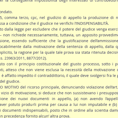
r la conseguente impossibilità degli interessati di controdedur
fondato.
45, comma terzo, cpc, nel giudizio di appello la produzione di 
 a condizione che il giudice ne verifichi l’INDISPENSABILITÀ.
sto dalla legge per escludere che il potere del giudice venga eserc
 – non richiede necessariamente, tuttavia, un apposito provvedi
ione, essendo sufficiente che la giustificazione dell’ammission
ocabilmente dalla motivazione della sentenza di appello, dalla 
mplicito, la ragione per la quale tale prova sia stata ritenuta decisi
ass. 23963/2011, 8877/2012).
to con il principio costituzionale del giusto processo, sotto i pr
enti, atteso che non viene esclusa la necessità della motivazione 
è affatto impedito il contraddittorio, il quale deve svolgersi fra le 
del giudice.
 MOTIVO del ricorso principale, denunciando violazione dell’art
vizio di motivazione, si deduce che non sussistevano i presuppos
sione dei nuovi documenti in appello, (a) non avendo l’appell
aver potuto produrli prima per causa a lui non imputabile e (b)
documenti indispensabili, posto che in ordine alla scientia dam
n precedenza fornito alcun’ altra prova.