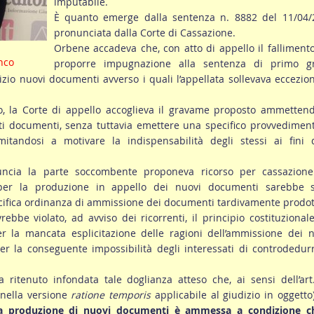
imputabile.
È quanto emerge dalla sentenza n. 8882 del 11/04/
pronunciata dalla Corte di Cassazione.
Orbene accadeva che, con atto di appello il falliment
nco
proporre impugnazione alla sentenza di primo g
zio nuovi documenti avverso i quali l’appellata sollevava eccezio
zio, la Corte di appello accoglieva il gravame proposto ammetten
ti documenti, senza tuttavia emettere una specifico provvedimen
tandosi a motivare la indispensabilità degli stessi ai fini d
uncia la parte soccombente proponeva ricorso per cassazione
er la produzione in appello dei nuovi documenti sarebbe s
ifica ordinanza di ammissione dei documenti tardivamente prodott
rebbe violato, ad avviso dei ricorrenti, il principio costituzional
er la mancata esplicitazione delle ragioni dell’ammissione dei 
r la conseguente impossibilità degli interessati di controdedur
ritenuto infondata tale doglianza atteso che, ai sensi dell’art
(nella versione
ratione temporis
applicabile al giudizio in oggetto
a produzione di nuovi documenti è ammessa a condizione ch