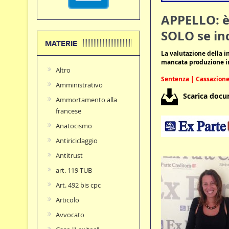
APPELLO: è
SOLO se in
MATERIE
La valutazione della i
mancata produzione i
Altro
Sentenza | Cassazione 
Amministrativo
Scarica doc
Ammortamento alla
francese
Anatocismo
Antiriciclaggio
Antitrust
art. 119 TUB
Art. 492 bis cpc
Articolo
Avvocato