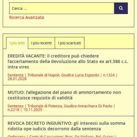
Ricerca Avanzata
I più letti
I più recenti
I più scaricati
EREDITÀ VACANTE: il creditore può chiedere
l’accertamento della devoluzione allo Stato ex art.586 c.c.
intra vires
Sentenza | Tribunale di Napoli, Giudice Lucia Esposito | n.1324 |
28.01.2026
MUTUO: l’allegazione del piano di ammortamento non
costituisce requisito di validità
Sentenza | Tribunale di Potenza, Giudice Annachiara Di Paolo |
n.2218 | 10.11.2025
REVOCA DECRETO INGIUNTIVO: gli interessi sulla somma
ridotta ope iudicis decorrono dalla sentenza
Ordinanza | Corte di Cassazione, Pres. De Stefano -Rel. Guizzi |