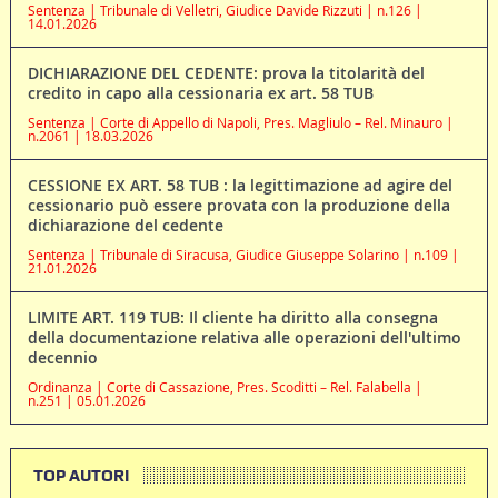
Sentenza | Tribunale di Velletri, Giudice Davide Rizzuti | n.126 |
14.01.2026
DICHIARAZIONE DEL CEDENTE: prova la titolarità del
credito in capo alla cessionaria ex art. 58 TUB
Sentenza | Corte di Appello di Napoli, Pres. Magliulo – Rel. Minauro |
n.2061 | 18.03.2026
CESSIONE EX ART. 58 TUB : la legittimazione ad agire del
cessionario può essere provata con la produzione della
dichiarazione del cedente
Sentenza | Tribunale di Siracusa, Giudice Giuseppe Solarino | n.109 |
21.01.2026
LIMITE ART. 119 TUB: Il cliente ha diritto alla consegna
della documentazione relativa alle operazioni dell'ultimo
decennio
Ordinanza | Corte di Cassazione, Pres. Scoditti – Rel. Falabella |
n.251 | 05.01.2026
TOP AUTORI