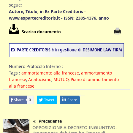
segue:
Autore, Titolo, in Ex Parte Creditoris -
www.expartecreditoris.it - ISSN: 2385-1376, anno
Scarica documento
Numero Protocolo Interno :
Tags :
ammortamento alla francese
,
ammortamento
francese
,
Anatocismo
,
MUTUO
,
Piano di ammortamento
alla francese
Share
Tweet
Share
0
Precedente
OPPOSIZIONE A DECRETO INGIUNTIVO:
l’opponente-debitore ha l’onere di